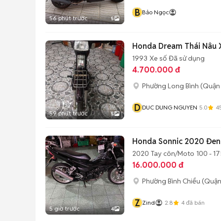
B
Bảo Ngọc
56 phút trước
5
Honda Dream Thái Nâu 
1993
Xe số
Đã sử dụng
4.700.000 đ
Phường Long Bình (Quận 
D
DUC DUNG NGUYEN
5.0
4
59 phút trước
5
Honda Sonnic 2020 Đen
2020
Tay côn/Moto
100 - 17
16.000.000 đ
Phường Bình Chiểu (Quận
Z
Zind
2.8
4
đã bán
5 giờ trước
4