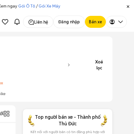
. Xem ngay
Gói Ô Tô
/
Gói Xe Máy
Đăng nhập
Bán xe
Liên hệ
Xoá
lọc
ike
ới
Top người bán xe - Thành phố
Thủ Đức
Kết nối với người bán có tin đăng phù hợp với