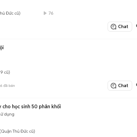
hủ Đức cũ)
76
Chat
ội
9 cũ)
Chat
16
đã bán
y cho học sinh 50 phân khối
sử dụng
(Quận Thủ Đức cũ)