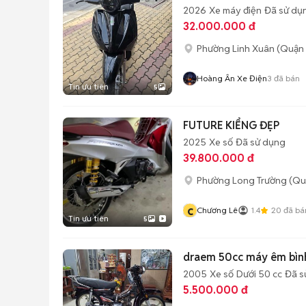
2026
Xe máy điện
Đã sử dụ
32.000.000 đ
Phường Linh Xuân (Quận 
Hoàng Ân Xe Điện
3
đã bán
Tin ưu tiên
5
FUTURE KIỂNG ĐẸP
2025
Xe số
Đã sử dụng
39.800.000 đ
Phường Long Trường (Qu
c
Chương Lê
1.4
20
đã bá
Tin ưu tiên
5
draem 50cc máy
2005
Xe số
Dưới 50 cc
Đã s
5.500.000 đ