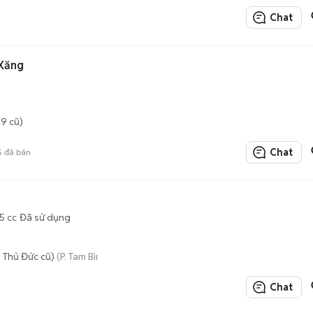
Chat
Xăng
9 cũ)
Chat
5
đã bán
5 cc
Đã sử dụng
 Thủ Đức cũ)
(P. Tam Bình mới)
Chat