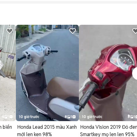
4
1
10 giờ trước
8
1
10 giờ trước
8
1
 biển
Honda Lead 2015 màu Xanh
Honda Vision 2019 Đỏ đe
mới len ken 98%
Smartkey mọ len len 95%