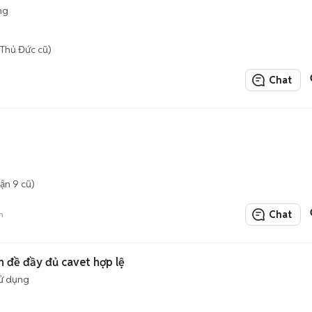
ng
Thủ Đức cũ)
Chat
ận 9 cũ)
Chat
n
 êm bình đề đầy đủ cavet hợp lệ
ử dụng