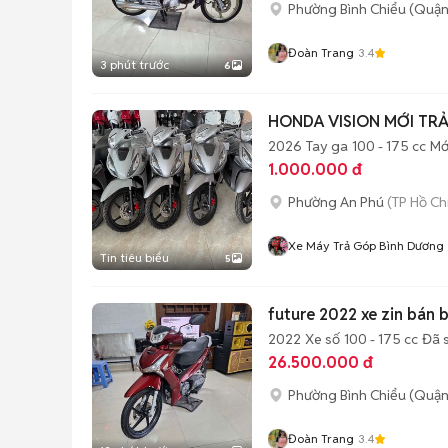
Phường Bình Chiểu (Quận
Đoàn Trang
3.4
3 phút trước
6
HONDA VISION MỚI TR
2026
Tay ga
100 - 175 cc
Mớ
1.000.000 đ
Phường An Phú
(TP Hồ Ch
Xe Máy Trả Góp Bình Dương
Tin tiêu biểu
5
future 2022 xe zin bán 
2022
Xe số
100 - 175 cc
Đã 
26.500.000 đ
Phường Bình Chiểu (Quận
Đoàn Trang
3.4