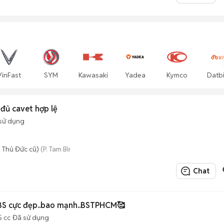
VinFast
SYM
Kawasaki
Yadea
Kymco
Datb
 đủ cavet hợp lệ
sử dụng
 Thủ Đức cũ)
(P. Tam Bình mới)
Chat
S cực đẹp..bao mạnh..BSTPHCM🥰
5 cc
Đã sử dụng