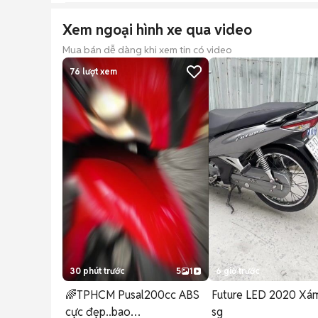
Xem ngoại hình xe qua video
Mua bán dễ dàng khi xem tin có video
76
lượt xem
30 phút trước
5
1
6 giờ trước
🌈TPHCM Pusal200cc ABS
Future LED 2020 Xám
cực đẹp..bao
sg