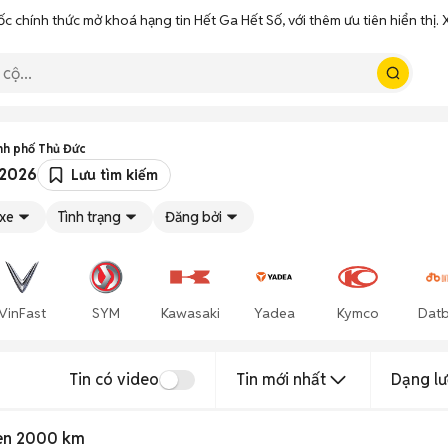
ốc chính thức mở khoá hạng tin Hết Ga Hết Số, với thêm ưu tiên hiển thị
nh phố Thủ Đức
/2026
Lưu tìm kiếm
 xe
Tình trạng
Đăng bởi
VinFast
SYM
Kawasaki
Yadea
Kymco
Datb
Tin có video
Tin mới nhất
Dạng lư
en 2000 km