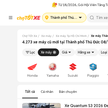
Từ 1/6/2026, Gói Hội Viên Tăng T
Thành phố Thủ Đức
Chợ Tốt Xe
Xe máy
Xe máy Tp Hồ Chí Minh
Xe máy Thà
4.273 xe máy cũ mới tại Thành phố Thủ Đức 08
Lọc
Xe máy
Giá
Hãng xe
Loại
Honda
Yamaha
Suzuki
Piaggio
Tất cả
Cá nhân
Bán chuyên
Xe Quantum S3 2026 Đ