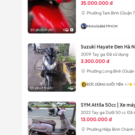
35.000.000 đ
Phường Tam Bình (Quận T
MotoGiáRẻTPHCM
30 phút trước
5
Suzuki Hayate Đen Hà N
2009
Tay ga
Đã sử dụng
3.300.000 đ
Phường Long Bình (Quận 
Đ
ĐỨC DŨNG SUỐI TIÊN
4.7
55 phút trước
4
SYM Attila 50cc | Xe má
2022
Tay ga
Dưới 50 cc
Đã 
13.000.000 đ
Phường Hiệp Bình Chánh 