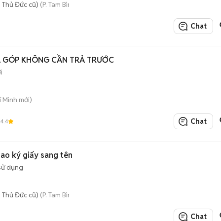
 Thủ Đức cũ)
(P. Tam Bình mới)
Chat
Ả GÓP KHÔNG CẦN TRẢ TRƯỚC
i
í Minh mới)
Chat
4.4
bao ký giấy sang tên
sử dụng
 Thủ Đức cũ)
(P. Tam Bình mới)
Chat