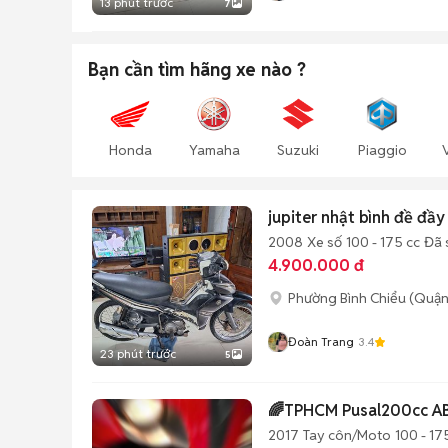
13 phút trước
7
Bạn cần tìm
hãng xe
nào ?
Honda
Yamaha
Suzuki
Piaggio
jupiter nhật bình đề đầy
2008
Xe số
100 - 175 cc
Đã 
4.900.000 đ
Phường Bình Chiểu (Quận
Đoàn Trang
3.4
23 phút trước
5
🌈TPHCM Pusal200cc AB
2017
Tay côn/Moto
100 - 17