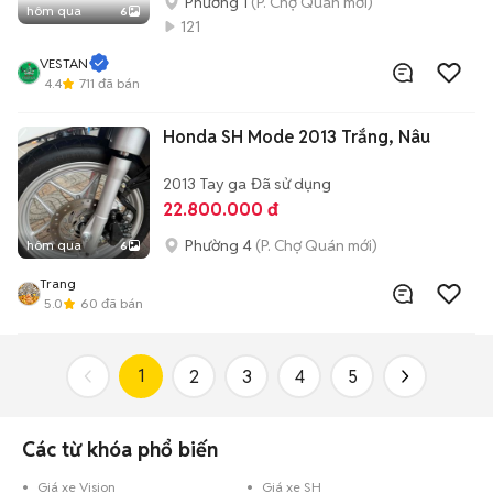
Phường 1
(P. Chợ Quán mới)
hôm qua
6
121
VESTAN
4.4
711
đã bán
Honda SH Mode 2013 Trắng, Nâu
2013
Tay ga
Đã sử dụng
22.800.000 đ
Phường 4
(P. Chợ Quán mới)
hôm qua
6
Trang
5.0
60
đã bán
1
2
3
4
5
Các từ khóa phổ biến
Giá xe Vision
Giá xe SH