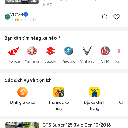
hôm qua
6
87
VESTAN
4.4
711
đã bán
Bạn cần tìm
hãng xe
nào ?
Honda
Yamaha
Suzuki
Piaggio
VinFast
SYM
Kawas
Các dịch vụ và tiện ích
Định giá xe cũ
Thu mua xe
Đặt xe chính
Công
máy
hãng
n
GTS Super 125 3Vie Đen 10/2016