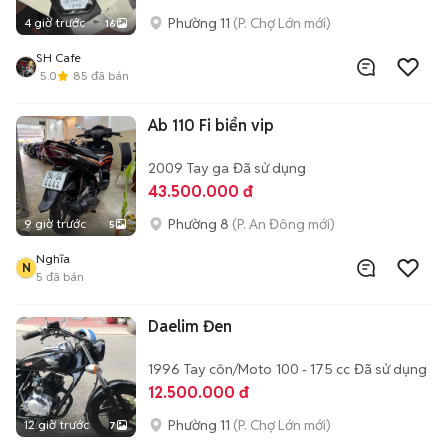
Phường 11
(P. Chợ Lớn mới)
4 giờ trước
16
SH Cafe
5.0
85
đã bán
Ab 110 Fi biển vip
2009
Tay ga
Đã sử dụng
43.500.000 đ
Phường 8
(P. An Đông mới)
9 giờ trước
5
Nghĩa
N
5
đã bán
Daelim Đen
1996
Tay côn/Moto
100 - 175 cc
Đã sử dụng
12.500.000 đ
Phường 11
(P. Chợ Lớn mới)
12 giờ trước
7