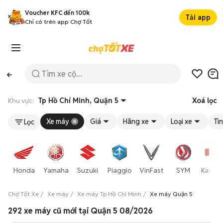
Voucher KFC đến 100k
Tải app
Chỉ có trên app Chợ Tốt
Khu vực:
Tp Hồ Chí Minh, Quận 5
Xoá lọc
Xe máy
Giá
Hãng xe
Loại xe
Tì
Lọc
Honda
Yamaha
Suzuki
Piaggio
VinFast
SYM
Kawas
Chợ Tốt Xe
Xe máy
Xe máy Tp Hồ Chí Minh
Xe máy Quận 5
292 xe máy cũ mới tại Quận 5 08/2026