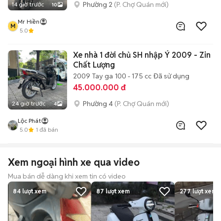
Phường 2
(P. Chợ Quán mới)
14 giờ trước
10
Mr Hiền
M
5.0
Xe nhà 1 đời chủ SH nhập Ý 2009 - Zin
Chất Lượng
2009
Tay ga
100 - 175 cc
Đã sử dụng
45.000.000 đ
Phường 4
(P. Chợ Quán mới)
24 giờ trước
4
Lộc Phát
5.0
1
đã bán
Xem ngoại hình xe qua video
Mua bán dễ dàng khi xem tin có video
84
lượt xem
87
lượt xem
277
lượt xem