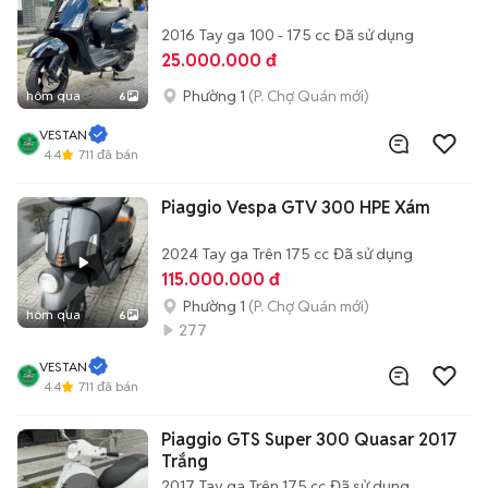
2016
Tay ga
100 - 175 cc
Đã sử dụng
25.000.000 đ
Phường 1
(P. Chợ Quán mới)
hôm qua
6
VESTAN
4.4
711
đã bán
Piaggio Vespa GTV 300 HPE Xám
2024
Tay ga
Trên 175 cc
Đã sử dụng
115.000.000 đ
Phường 1
(P. Chợ Quán mới)
hôm qua
6
277
VESTAN
4.4
711
đã bán
Piaggio GTS Super 300 Quasar 2017
Trắng
2017
Tay ga
Trên 175 cc
Đã sử dụng