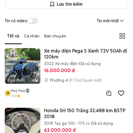
Lưu tìm kiếm
Tin có video
Tin mới nhất
Tất cả
Cá nhân
Bán chuyên
Xe máy điện Pega S Xanh 72V 50Ah đi
120km
2022
Xe máy điện
Đã sử dụng
16.000.000 đ
Phường 4
(P. Chợ Quán mới)
2 giờ trước
6
Huy Huy
H
5.0
Honda SH 150 Trắng 32.488 km BSTP
2018
2018
Tay ga
100 - 175 cc
Đã sử dụng
63.000.000 đ