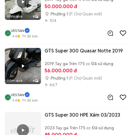
50.000.000 đ
Phường 1
(P. Chợ Quán mới)
hôm qua
6
104
VESTAN
4.4
711
đã bán
GTS Super 300 Quasar Notte 2019
2019
Tay ga
Trên 175 cc
Đã sử dụng
56.000.000 đ
Phường 1
(P. Chợ Quán mới)
hôm qua
6
667
VESTAN
4.4
711
đã bán
GTS Super 300 HPE Xám 03/2023
2023
Tay ga
Trên 175 cc
Đã sử dụng
85.000.000 đ