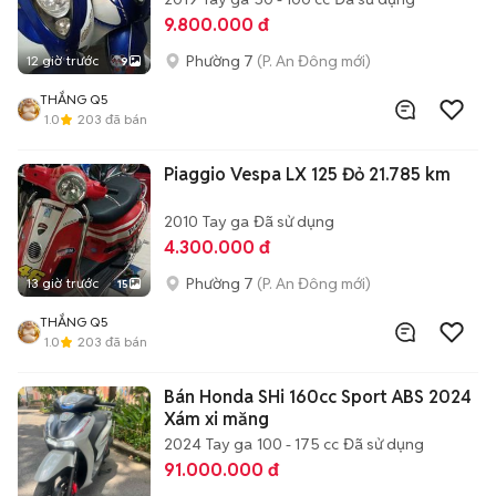
9.800.000 đ
Phường 7
(P. An Đông mới)
12 giờ trước
9
THẮNG Q5
1.0
203
đã bán
Piaggio Vespa LX 125 Đỏ 21.785 km
2010
Tay ga
Đã sử dụng
4.300.000 đ
Phường 7
(P. An Đông mới)
13 giờ trước
15
THẮNG Q5
1.0
203
đã bán
Bán Honda SHi 160cc Sport ABS 2024
Xám xi măng
2024
Tay ga
100 - 175 cc
Đã sử dụng
91.000.000 đ