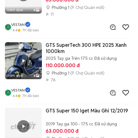
Phường 1
(P. Chợ Quán mới)
hôm qua
6
11
VESTAN
4.4
711
đã bán
GTS SuperTech 300 HPE 2025 Xanh
1000km
2025
Tay ga
Trên 175 cc
Đã sử dụng
110.000.000 đ
Phường 1
(P. Chợ Quán mới)
hôm qua
6
76
VESTAN
4.4
711
đã bán
GTS Super 150 Iget Màu Ghi 12/2019
2019
Tay ga
100 - 175 cc
Đã sử dụng
63.000.000 đ