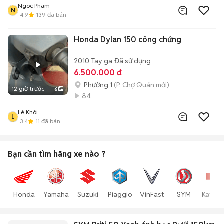
Ngoc Pham
N
4.9
139
đã bán
Honda Dylan 150 công chứng
2010
Tay ga
Đã sử dụng
6.500.000 đ
Phường 1
(P. Chợ Quán mới)
12 giờ trước
6
84
Lê Khôi
L
3.4
11
đã bán
Bạn cần tìm
hãng xe
nào ?
Honda
Yamaha
Suzuki
Piaggio
VinFast
SYM
Kawas