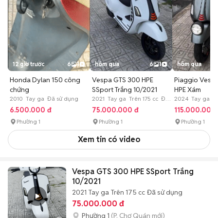
12 giờ trước
6
1
hôm qua
6
1
hôm qua
Honda Dylan 150 công
Vespa GTS 300 HPE
Piaggio Vesp
chứng
SSport Trắng 10/2021
HPE Xám
2010 Tay ga Đã sử dụng
2021 Tay ga Trên 175 cc Đã
2024 Tay ga Tr
sử dụng
sử dụng
6.500.000 đ
75.000.000 đ
115.000.000
Phường 1
Phường 1
Phường 1
Xem tin có video
Vespa GTS 300 HPE SSport Trắng
10/2021
2021
Tay ga
Trên 175 cc
Đã sử dụng
75.000.000 đ
Phường 1
(P. Chợ Quán mới)