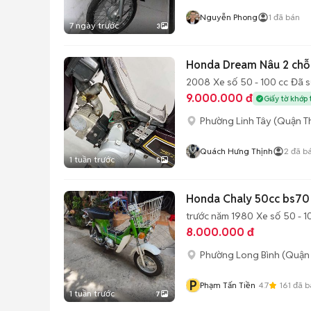
Nguyễn Phong
1
đã bán
7 ngày trước
3
Honda Dream Nâu 2 chỗ
2008
Xe số
50 - 100 cc
Đã 
9.000.000 đ
Giấy tờ khớp 
Phường Linh Tây (Quận T
Quách Hưng Thịnh
2
đã b
1 tuần trước
5
trước năm 1980
Xe số
50 - 1
8.000.000 đ
Phường Long Bình (Quận 
P
Phạm Tấn Tiền
4.7
161
đã b
1 tuần trước
7