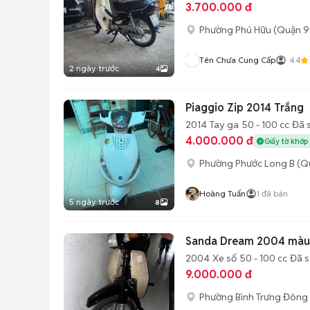
3.700.000 đ
Phường Phú Hữu (Quận 9
Tên Chưa Cung Cấp
4.4
2 ngày trước
4
Piaggio Zip 2014 Trắng
2014
Tay ga
50 - 100 cc
Đã 
4.000.000 đ
Giấy tờ khớp
Phường Phước Long B (Q
Hoàng Tuấn
1
đã bán
5 ngày trước
8
Sanda Dream 2004 màu
2004
Xe số
50 - 100 cc
Đã 
9.000.000 đ
Phường Bình Trưng Đông 