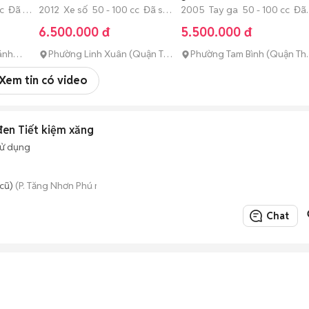
cc Đã sử
2012 Xe số 50 - 100 cc Đã sử
2005 Tay ga 50 - 100 cc Đã
dụng
sử dụng
6.500.000 đ
5.500.000 đ
ánh
Phường Linh Xuân (Quận Thủ
Phường Tam Bình (Quận Th
Đức cũ)
Đức cũ)
Xem tin có video
en Tiết kiệm xăng
sử dụng
cũ)
(P. Tăng Nhơn Phú mới)
Chat