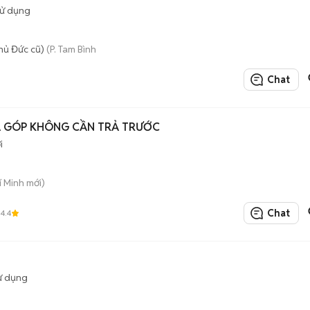
sử dụng
hủ Đức cũ)
(P. Tam Bình mới)
Chat
Ả GÓP KHÔNG CẦN TRẢ TRƯỚC
i
í Minh mới)
Chat
4.4
ử dụng