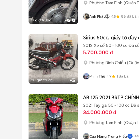
Phường Tam Bình (Quận T
Anh Phát
4.5
88
đã bán
17 giờ trước
6
Sirius 50cc, giấy tờ đầy
2012
Xe số
50 - 100 cc
Đã s
5.700.000 đ
Phường Bình Chiểu (Quận
Minh Thư
4.9
1
đã bán
20 giờ trước
4
AB 125 2021 BSTP CHÍ
2021
Tay ga
50 - 100 cc
Đã 
34.000.000 đ
Phường Tam Bình (Quận T
4.
Cửa Hàng Trung Hiếu