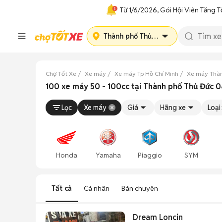
Từ 1/6/2026, Gói Hội Viên Tăng T
Thành phố Thủ Đức
Chợ Tốt Xe
Xe máy
Xe máy Tp Hồ Chí Minh
Xe máy Thàn
100 xe máy 50 - 100cc tại Thành phố Thủ Đức 
Lọc
Xe máy
Giá
Hãng xe
Loại
Honda
Yamaha
Piaggio
SYM
Tất cả
Cá nhân
Bán chuyên
Dream Loncin