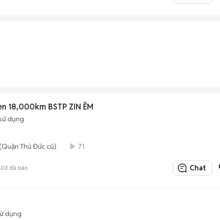
Đen 18,000km BSTP ZIN ÊM
sử dụng
(Quận Thủ Đức cũ)
71
Chat
403
đã bán
sử dụng