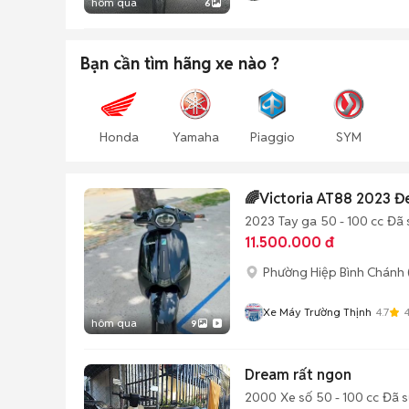
hôm qua
6
Bạn cần tìm
hãng xe
nào ?
Honda
Yamaha
Piaggio
SYM
🌈Victoria AT88 2023 
2023
Tay ga
50 - 100 cc
Đã 
11.500.000 đ
Phường Hiệp Bình Chánh 
Xe Máy Trường Thịnh
4.7
hôm qua
9
Dream rất ngon
2000
Xe số
50 - 100 cc
Đã 