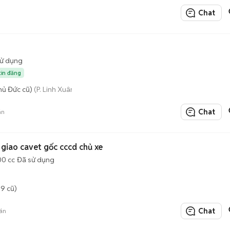
Chat
sử dụng
tin đăng
hủ Đức cũ)
(P. Linh Xuân mới)
Chat
án
Honda Chaly 50cc bs70 giao cavet gốc cccd chủ xe
00 cc
Đã sử dụng
9 cũ)
Chat
án