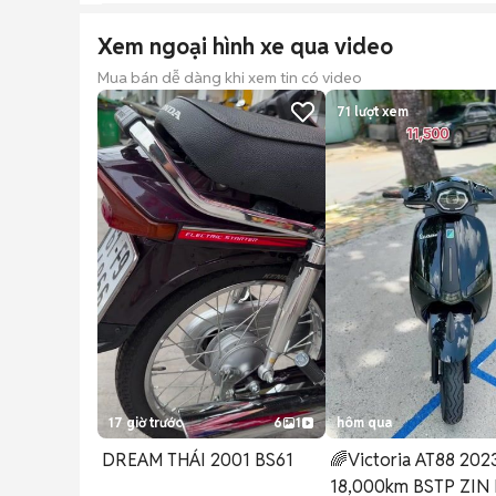
Xem ngoại hình xe qua video
Mua bán dễ dàng khi xem tin có video
71
lượt xem
17 giờ trước
6
1
hôm qua
DREAM THÁI 2001 BS61
🌈Victoria AT88 202
18,000km BSTP ZIN