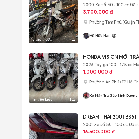
2000
Xe số
50 - 100 cc
Đã 
3.700.000 đ
Phường Tam Phú (Quận T
Hồ Hữu Nam
10 giờ trước
4
HONDA VISION MỚI TR
2026
Tay ga
100 - 175 cc
Mớ
1.000.000 đ
Phường An Phú
(TP Hồ Ch
Xe Máy Trả Góp Bình Dương
Tin tiêu biểu
5
DREAM THÁI 2001 BS61
2001
Xe số
50 - 100 cc
Đã s
16.500.000 đ