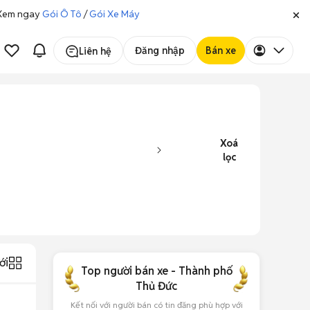
. Xem ngay
Gói Ô Tô
/
Gói Xe Máy
Đăng nhập
Bán xe
Liên hệ
Xoá
lọc
ới
Top người bán xe - Thành phố
Thủ Đức
Kết nối với người bán có tin đăng phù hợp với