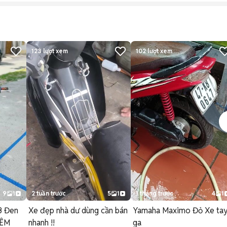
123
lượt xem
102
lượt xem
9
1
2 tuần trước
5
1
1 tháng trước
4
1
3 Đen
Xe đẹp nhà dư dùng cần bán
Yamaha Maximo Đỏ Xe ta
 ÊM
nhanh !!
ga