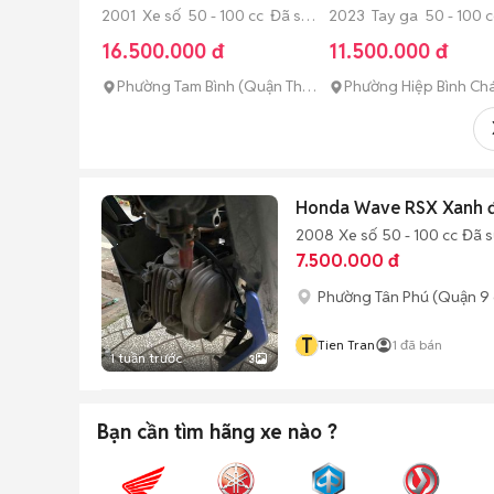
2001 Xe số 50 - 100 cc Đã sử
2023 Tay ga 50 - 100 
dụng
dụng
16.500.000 đ
11.500.000 đ
Phường Tam Bình (Quận Thủ
Phường Hiệp Bình Ch
Đức cũ)
(Quận Thủ Đức cũ)
Honda Wave RSX Xanh đ
2008
Xe số
50 - 100 cc
Đã 
7.500.000 đ
Phường Tân Phú (Quận 9 
T
Tien Tran
1
đã bán
1 tuần trước
3
Bạn cần tìm
hãng xe
nào ?