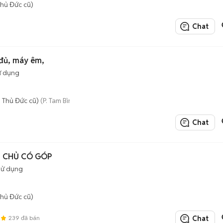
hủ Đức cũ)
Chat
 đủ, máy êm,
ử dụng
 Thủ Đức cũ)
(P. Tam Bình mới)
Chat
NH CHỦ CÓ GÓP
sử dụng
hủ Đức cũ)
5
239
đã bán
Chat