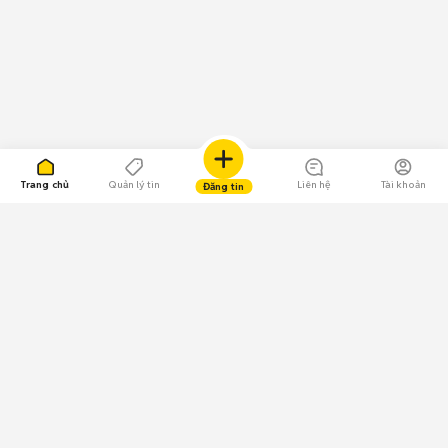
Trang chủ
Quản lý tin
Liên hệ
Tài khoản
Đăng tin
109.000 Bình chọn
Tải ứng dụng Chợ Tốt
Về Chợ Tốt
Quy chế sàn