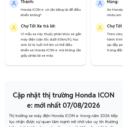
Thành:
Hùng:
Honda ICON e: có cần bằng lái để điều
Xe Honda IC
khiển không?
nhiêu km sau
Chợ Tốt Xe trả lời:
Chợ Tốt Xe
Vì mẫu xe này thuộc phân khúc xe gắn
Theo công bố
máy điện (vận tốc dưới 50km/h), học
hành trình k
sinh từ 16 tuổi trở lên có thể điều
sạc đầy pin 
khiển xe Honda ICON e: mà không cần
trong điều k
giấy phép lái xe máy.
Cập nhật thị trường Honda ICON
e: mới nhất 07/08/2026
Thị trường xe máy điện Honda ICON e: trong năm 2026 tiếp
tục nhận được sự quan tâm mạnh mẽ nhờ vào uy tín thương