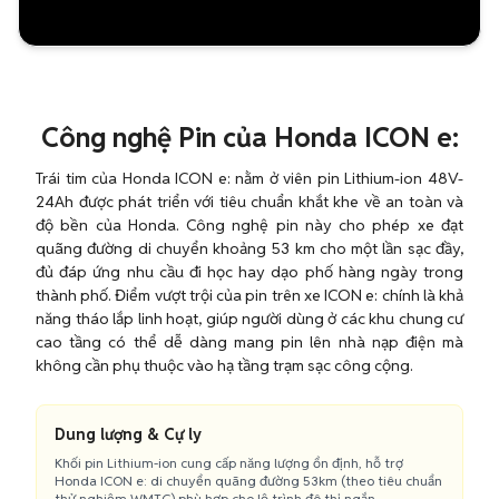
Công nghệ Pin của Honda ICON e:
Trái tim của Honda ICON e: nằm ở viên pin Lithium-ion 48V-
24Ah được phát triển với tiêu chuẩn khắt khe về an toàn và
độ bền của Honda. Công nghệ pin này cho phép xe đạt
quãng đường di chuyển khoảng 53 km cho một lần sạc đầy,
đủ đáp ứng nhu cầu đi học hay dạo phố hàng ngày trong
thành phố. Điểm vượt trội của pin trên xe ICON e: chính là khả
năng tháo lắp linh hoạt, giúp người dùng ở các khu chung cư
cao tầng có thể dễ dàng mang pin lên nhà nạp điện mà
không cần phụ thuộc vào hạ tầng trạm sạc công cộng.
Dung lượng & Cự ly
Khối pin Lithium-ion cung cấp năng lượng ổn định, hỗ trợ
Honda ICON e: di chuyển quãng đường 53km (theo tiêu chuẩn
thử nghiệm WMTC) phù hợp cho lộ trình đô thị ngắn.