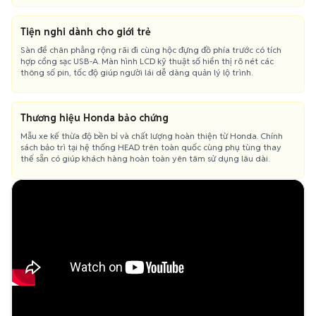
Tiện nghi dành cho giới trẻ
Sàn để chân phẳng rộng rãi đi cùng hộc đựng đồ phía trước có tích
hợp cổng sạc USB-A. Màn hình LCD kỹ thuật số hiển thị rõ nét các
thông số pin, tốc độ giúp người lái dễ dàng quản lý lộ trình.
Thương hiệu Honda bảo chứng
Mẫu xe kế thừa độ bền bỉ và chất lượng hoàn thiện từ Honda. Chính
sách bảo trì tại hệ thống HEAD trên toàn quốc cùng phụ tùng thay
thế sẵn có giúp khách hàng hoàn toàn yên tâm sử dụng lâu dài.