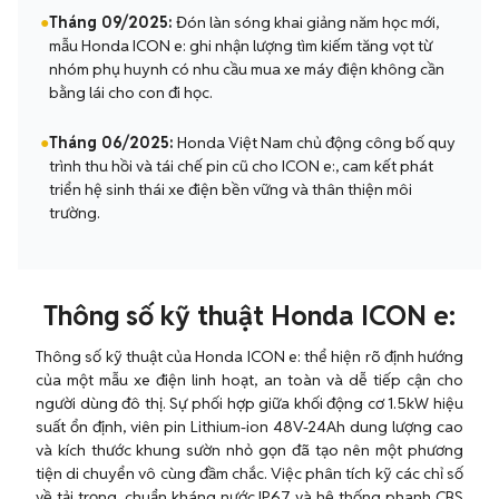
●
Tháng 09/2025:
Đón làn sóng khai giảng năm học mới,
mẫu Honda ICON e: ghi nhận lượng tìm kiếm tăng vọt từ
nhóm phụ huynh có nhu cầu mua xe máy điện không cần
bằng lái cho con đi học.
●
Tháng 06/2025:
Honda Việt Nam chủ động công bố quy
trình thu hồi và tái chế pin cũ cho ICON e:, cam kết phát
triển hệ sinh thái xe điện bền vững và thân thiện môi
trường.
Thông số kỹ thuật Honda ICON e:
Thông số kỹ thuật của Honda ICON e: thể hiện rõ định hướng
của một mẫu xe điện linh hoạt, an toàn và dễ tiếp cận cho
người dùng đô thị. Sự phối hợp giữa khối động cơ 1.5kW hiệu
suất ổn định, viên pin Lithium-ion 48V-24Ah dung lượng cao
và kích thước khung sườn nhỏ gọn đã tạo nên một phương
tiện di chuyển vô cùng đầm chắc. Việc phân tích kỹ các chỉ số
về tải trọng, chuẩn kháng nước IP67 và hệ thống phanh CBS