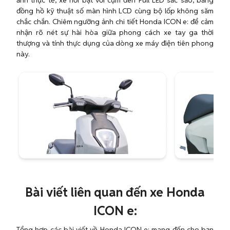
ảnh thực tế, xe nổi bật với cụm đèn Full LED sắc sảo, bảng
đồng hồ kỹ thuật số màn hình LCD cùng bộ lốp không săm
chắc chắn. Chiêm ngưỡng ảnh chi tiết Honda ICON e: để cảm
nhận rõ nét sự hài hòa giữa phong cách xe tay ga thời
thượng và tính thực dụng của dòng xe máy điện tiên phong
này.
Bài viết liên quan đến xe Honda
ICON e:
Tổng hợp các bài viết về Honda ICON e: mang đến cho bạn