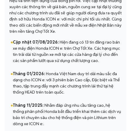
hiệu và tính tiện dụng của dòng pin rời. Việc cập nhật thường
xuyên các thông tin về giá bán, nguồn cung xe tại đại lý cũng
như các chương trình ưu đãi sẽ giúp người dùng đưa ra quyết
định sở hữu Honda ICON e: với mức chi phí tối ưu nhất. Cùng
theo dõi các biến động mới nhất về mẫu xe điện Nhật Bản này
trên nền tảng Chợ Tốt Xe.
●
Cập nhật 07/08/2026:
Hiện đang có 13 tin đăng rao bán
xe máy điện Honda ICON e: trên Chợ Tốt Xe. Các hạng mục
tin trải dài từ nguồn xe mới tại các cửa hàng đại lý cho đến
các sản phẩm lướt qua sử dụng chất lượng cao.
●
Tháng 01/2026:
Honda Việt Nam duy trì dải màu sắc đa
dạng cho ICON e: với 3 phiên bản Cao cấp, Đặc biệt và Thể
thao, tập trung đẩy mạnh các chương trình lái thử tại hệ
thống HEAD trên toàn quốc.
●
Tháng 11/2025:
Nhằm đáp ứng nhu cầu tăng cao, hệ
thống phân phối Honda bắt đầu triển khai thêm các dịch vụ
bảo trì chuyên sâu cho hệ thống điện và pin Lithium trên
dòng xe ICON e:.