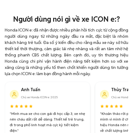
Người dùng nói gì về xe ICON e:?
Honda ICON e: đã nhận được nhiều phản hồi tích cực từ cộng đồng
người dùng ngay từ những ngày đầu ra mắt, đặc biệt là nhóm
khách hàng trẻ tuổi. Đa số ý kiến đều cho rằng mẫu xe này sở hữu
thiết kế thời thượng, cảm giác lái nhẹ nhàng và rất an tâm nhờ hệ
thống phanh CBS chất lượng. Bên cạnh đó, uy tín thương hiệu
Honda cùng chi phí vận hành điện năng tiết kiệm hơn so với xe
xăng cũng là những yếu tố then chốt khiến người dùng tin tưởng
lựa chọn ICON e: làm bạn đồng hành mỗi ngày.
Anh Tuấn
Thùy Tran
Chủ xe Honda ICON e: 2025
Chủ xe Honda I
"Mình mua xe cho con gái đi học cấp 3, xe nhẹ
"Khoản tháo rời pin 
nên cháu dắt rất dễ dàng. Thiết kế trẻ trung,
mình vì mình ở chu
đi trong phố linh hoạt mà cực kỳ tiết kiệm
hiệu Honda nên mìn
điện."
về chất lượng linh ki