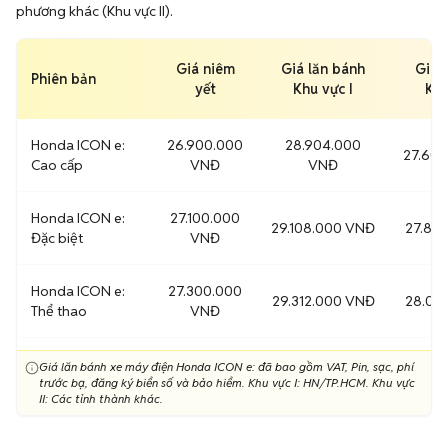
phương khác (Khu vực II).
Giá niêm
Giá lăn bánh
Giá 
Phiên bản
yết
Khu vực I
Khu
Honda ICON e:
26.900.000
28.904.000
27.60
Cao cấp
VNĐ
VNĐ
Honda ICON e:
27.100.000
29.108.000 VNĐ
27.81
Đặc biệt
VNĐ
Honda ICON e:
27.300.000
29.312.000 VNĐ
28.01
Thể thao
VNĐ
Giá lăn bánh xe máy điện Honda ICON e: đã bao gồm VAT, Pin, sạc, phí
trước bạ, đăng ký biển số và bảo hiểm. Khu vực I: HN/TP.HCM. Khu vực
II: Các tỉnh thành khác.