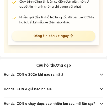
Quy trình đăng tin bán xe điện đơn giản, hỗ trợ
duyệt tin nhanh chóng chỉ trong vài phút
Nhiều gói đẩy tin hỗ trợ tăng tốc độ bán xe ICON e:
hoặc bất kỳ mẫu xe điện nào khác
Đăng tin bán xe ngay
Câu hỏi thường gặp
Honda ICON e 2026 khi nào ra mắt?
Honda ICON e 2026 dự kiến ra mắt tại Việt Nam vào cuối
năm nay. Đây là mẫu xe máy điện hướng đến giới trẻ với thiết
Honda ICON e giá bao nhiêu?
kế năng động và tiện ích thông minh.
Honda ICON e dự kiến có giá dao động từ khoảng 35 triệu
đến 45 triệu đồng tùy phiên bản và pin đi kèm. Giá cụ thể sẽ
Honda ICON e chạy được bao nhiêu km sau mỗi lần sạc?
được công bố khi xe chính thức mở bán.