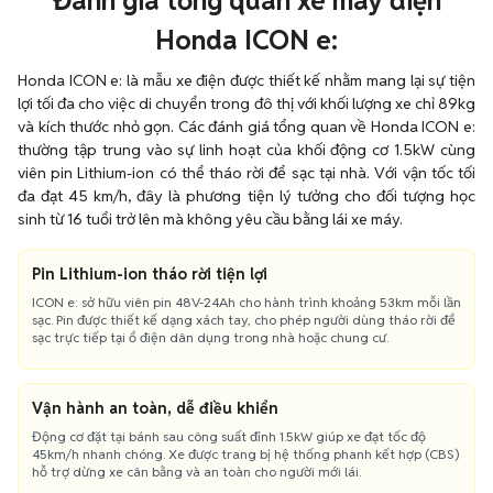
Đánh giá tổng quan xe máy điện
Honda ICON e:
Honda ICON e: là mẫu xe điện được thiết kế nhằm mang lại sự tiện
lợi tối đa cho việc di chuyển trong đô thị với khối lượng xe chỉ 89kg
và kích thước nhỏ gọn. Các đánh giá tổng quan về Honda ICON e:
thường tập trung vào sự linh hoạt của khối động cơ 1.5kW cùng
viên pin Lithium-ion có thể tháo rời để sạc tại nhà. Với vận tốc tối
đa đạt 45 km/h, đây là phương tiện lý tưởng cho đối tượng học
sinh từ 16 tuổi trở lên mà không yêu cầu bằng lái xe máy.
Pin Lithium-ion tháo rời tiện lợi
ICON e: sở hữu viên pin 48V-24Ah cho hành trình khoảng 53km mỗi lần
sạc. Pin được thiết kế dạng xách tay, cho phép người dùng tháo rời để
sạc trực tiếp tại ổ điện dân dụng trong nhà hoặc chung cư.
Vận hành an toàn, dễ điều khiển
Động cơ đặt tại bánh sau công suất đỉnh 1.5kW giúp xe đạt tốc độ
45km/h nhanh chóng. Xe được trang bị hệ thống phanh kết hợp (CBS)
hỗ trợ dừng xe cân bằng và an toàn cho người mới lái.