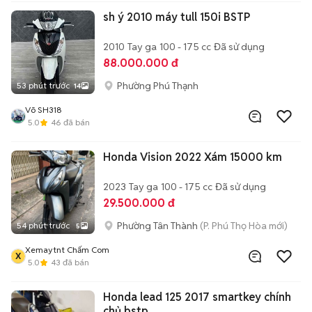
sh ý 2010 máy tull 150i BSTP
2010
Tay ga
100 - 175 cc
Đã sử dụng
88.000.000 đ
Phường Phú Thạnh
53 phút trước
14
Võ SH318
5.0
46
đã bán
Honda Vision 2022 Xám 15000 km
2023
Tay ga
100 - 175 cc
Đã sử dụng
29.500.000 đ
Phường Tân Thành
(P. Phú Thọ Hòa mới)
54 phút trước
5
Xemaytnt Chấm Com
X
5.0
43
đã bán
Honda lead 125 2017 smartkey chính
chủ bstp