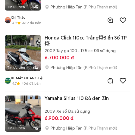
Phường Hiệp Tân
(P. Phú Thạnh mới)
Tin ưu tiên
6
Chị Thảo
4.9
369
đã bán
Honda Click 110cc Trắng💥Biển Số TP
💥
2009
Tay ga
100 - 175 cc
Đã sử dụng
6.700.000 đ
Phường Hiệp Tân
(P. Phú Thạnh mới)
Tin ưu tiên
6
XE MÁY QUANG LẬP
4.7
406
đã bán
Yamaha Sirius 110 Đỏ đen Zin
2009
Xe số
Đã sử dụng
6.900.000 đ
Phường Hiệp Tân
(P. Phú Thạnh mới)
Tin ưu tiên
7