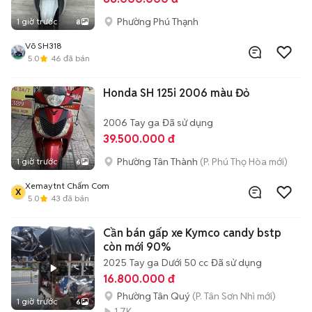
Phường Phú Thạnh
1 giờ trước
8
Võ SH318
5.0
46
đã bán
Honda SH 125i 2006 màu Đỏ
2006
Tay ga
Đã sử dụng
39.500.000 đ
Phường Tân Thành
(P. Phú Thọ Hòa mới)
1 giờ trước
6
Xemaytnt Chấm Com
X
5.0
43
đã bán
Cần bán gấp xe Kymco candy bstp
còn mới 90%
2025
Tay ga
Dưới 50 cc
Đã sử dụng
16.800.000 đ
Phường Tân Quý
(P. Tân Sơn Nhì mới)
1 giờ trước
6
1.7K