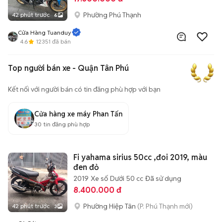
Phường Phú Thạnh
42 phút trước
6
Cửa Hàng Tuanduy
4.6
12351
đã bán
Top người bán xe - Quận Tân Phú
Kết nối với người bán có tin đăng phù hợp với bạn
Cửa hàng xe máy Phan Tấn
30
tin đăng phù hợp
Fi yahama sirius 50cc ,đoi 2019, màu
đen đỏ
2019
Xe số
Dưới 50 cc
Đã sử dụng
8.400.000 đ
Phường Hiệp Tân
(P. Phú Thạnh mới)
42 phút trước
3