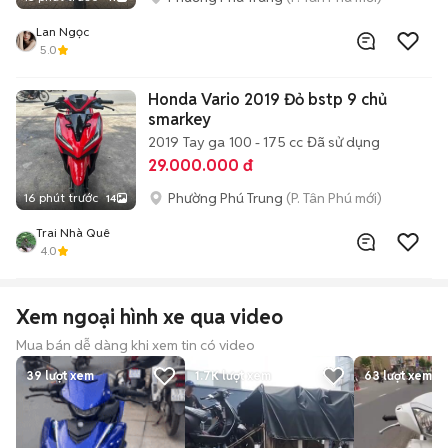
Lan Ngọc
5.0
Honda Vario 2019 Đỏ bstp 9 chủ
smarkey
2019
Tay ga
100 - 175 cc
Đã sử dụng
29.000.000 đ
Phường Phú Trung
(P. Tân Phú mới)
16 phút trước
14
Trai Nhà Quê
4.0
Xem ngoại hình xe qua video
Mua bán dễ dàng khi xem tin có video
39
lượt xem
1.7K
lượt xem
63
lượt xem