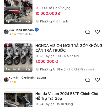
2010
Xe số
Đã sử dụng
10.000.000 đ
Phường Phú Thạnh
2 phút trước
6
Cửa Hàng Tuanduy
4.6
12351
đã bán
HONDA VISION MỚI TRẢ GÓP KHÔNG
CẦN TRẢ TRƯỚC
2026
Tay ga
100 - 175 cc
Mới
1.000.000 đ
Phường An Phú
(TP Hồ Chí Minh mới)
Tin tiêu biểu
5
Xe Máy Trả Góp Bình Dương
4.4
Honda Vision 2024 BSTP Chính Chủ
Hỗ Trợ Trả Góp
2024
Tay ga
Đã sử dụng