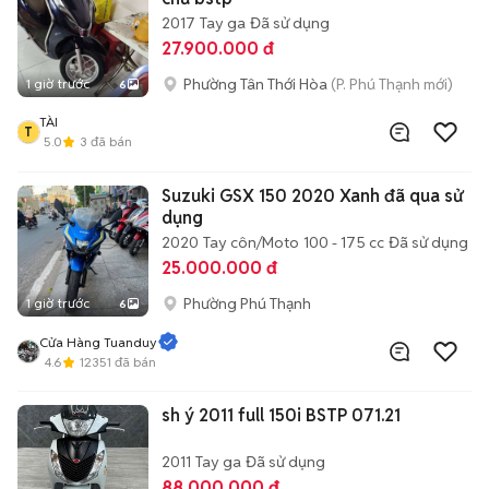
2017
Tay ga
Đã sử dụng
27.900.000 đ
Phường Tân Thới Hòa
(P. Phú Thạnh mới)
1 giờ trước
6
TÀI
T
5.0
3
đã bán
Suzuki GSX 150 2020 Xanh đã qua sử
dụng
2020
Tay côn/Moto
100 - 175 cc
Đã sử dụng
25.000.000 đ
Phường Phú Thạnh
1 giờ trước
6
Cửa Hàng Tuanduy
4.6
12351
đã bán
sh ý 2011 full 150i BSTP 071.21
2011
Tay ga
Đã sử dụng
88.000.000 đ