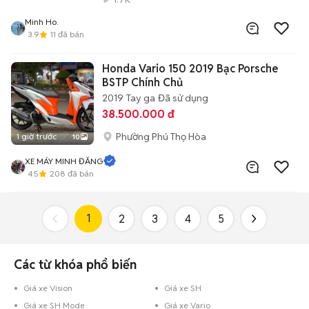
Minh Ho.
3.9
11
đã bán
Honda Vario 150 2019 Bạc Porsche
BSTP Chính Chủ
2019
Tay ga
Đã sử dụng
38.500.000 đ
Phường Phú Thọ Hòa
1 giờ trước
10
XE MÁY MINH ĐĂNG
4.5
208
đã bán
1
2
3
4
5
Các từ khóa phổ biến
Giá xe Vision
Giá xe SH
Giá xe SH Mode
Giá xe Vario