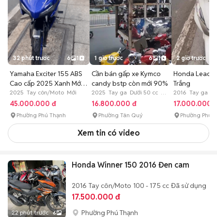
32 phút trước
6
1
1 giờ trước
6
1
2 giờ trước
Yamaha Exciter 155 ABS
Cần bán gấp xe Kymco
Honda Lead F
Cao cấp 2025 Xanh Mới
candy bstp còn mới 90%
Trắng
99%
2025 Tay côn/Moto Mới
2025 Tay ga Dưới 50 cc Đã
2016 Tay ga Đã
sử dụng
45.000.000 đ
16.800.000 đ
17.000.000 
Phường Phú Thạnh
Phường Tân Quý
Phường Phú 
Xem tin có video
Honda Winner 150 2016 Đen cam
2016
Tay côn/Moto
100 - 175 cc
Đã sử dụng
17.500.000 đ
Phường Phú Thạnh
22 phút trước
6