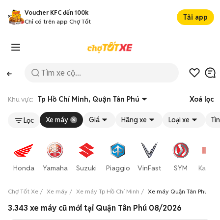
Voucher KFC đến 100k
Tải app
Chỉ có trên app Chợ Tốt
Khu vực:
Tp Hồ Chí Minh, Quận Tân Phú
Xoá lọc
Xe máy
Giá
Hãng xe
Loại xe
Tì
Lọc
Honda
Yamaha
Suzuki
Piaggio
VinFast
SYM
Kawas
Chợ Tốt Xe
Xe máy
Xe máy Tp Hồ Chí Minh
Xe máy Quận Tân Phú
3.343 xe máy cũ mới tại Quận Tân Phú 08/2026