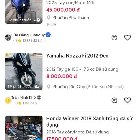
2025
Tay côn/Moto
Mới
45.000.000 đ
Phường Phú Thạnh
32 phút trước
6
39
Cửa Hàng Tuanduy
4.6
12351
đã bán
Yamaha Nozza Fi 2012 Đen
2012
Tay ga
100 - 175 cc
Đã sử dụng
8.000.000 đ
Phường Tân Quý
(P. Tân Sơn Nhì mới)
39 phút trước
4
Trần Minh Khôi
T
5.0
1
đã bán
Honda Winner 2018 Xanh trắng đã sử
dụng
2018
Tay côn/Moto
Đã sử dụng
17.500.000 đ