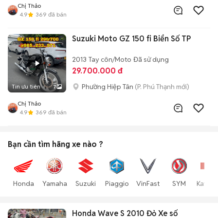
Chị Thảo
4.9
369
đã bán
Suzuki Moto GZ 150 fi Biển Số TP
2013
Tay côn/Moto
Đã sử dụng
29.700.000 đ
Phường Hiệp Tân
(P. Phú Thạnh mới)
Tin ưu tiên
7
Chị Thảo
4.9
369
đã bán
Bạn cần tìm
hãng xe
nào ?
Honda
Yamaha
Suzuki
Piaggio
VinFast
SYM
Kawas
Honda Wave S 2010 Đỏ Xe số