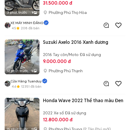
31.500.000 đ
Phường Phú Thọ Hòa
3 phút trước
9
XE MÁY MINH ĐĂNG
4.5
208
đã bán
Suzuki Axelo 2016 Xanh dương
2016
Tay côn/Moto
Đã sử dụng
9.000.000 đ
Phường Phú Thạnh
12 phút trước
5
Cửa Hàng Tuanduy
4.6
12351
đã bán
Honda Wave 2022 Thể thao màu Đen
2022
Xe số
Đã sử dụng
12.800.000 đ
Phường Phú Trung
(P. Tân Phú mới)
15 phút trước
11