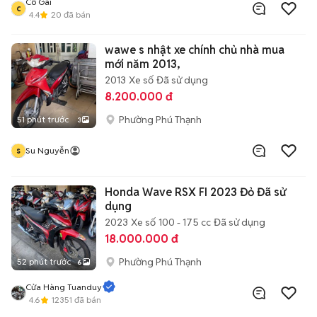
Cô Gái
c
4.4
20
đã bán
wawe s nhật xe chính chủ nhà mua
mới năm 2013,
2013
Xe số
Đã sử dụng
8.200.000 đ
Phường Phú Thạnh
51 phút trước
3
s
Su Nguyễn
Honda Wave RSX FI 2023 Đỏ Đã sử
dụng
2023
Xe số
100 - 175 cc
Đã sử dụng
18.000.000 đ
Phường Phú Thạnh
52 phút trước
6
Cửa Hàng Tuanduy
4.6
12351
đã bán