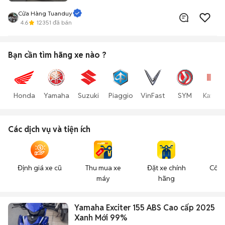
Cửa Hàng Tuanduy
4.6
12351
đã bán
Bạn cần tìm
hãng xe
nào ?
Honda
Yamaha
Suzuki
Piaggio
VinFast
SYM
Kawas
Các dịch vụ và tiện ích
Định giá xe cũ
Thu mua xe
Đặt xe chính
Công
máy
hãng
n
Yamaha Exciter 155 ABS Cao cấp 2025
Xanh Mới 99%