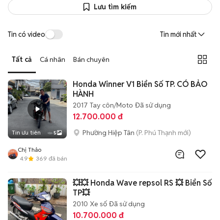
Lưu tìm kiếm
Tin có video
Tin mới nhất
Tất cả
Cá nhân
Bán chuyên
Honda Winner V1 Biển Số TP. CÓ BẢO
HÀNH
2017
Tay côn/Moto
Đã sử dụng
12.700.000 đ
Phường Hiệp Tân
(P. Phú Thạnh mới)
Tin ưu tiên
5
Chị Thảo
4.9
369
đã bán
💥💥 Honda Wave repsol RS 💥 Biển Số
TP💥
2010
Xe số
Đã sử dụng
10.700.000 đ