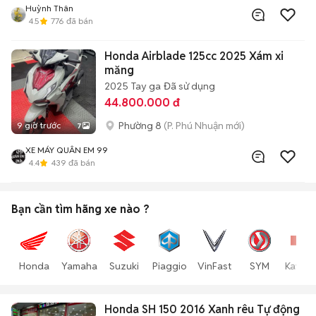
Huỳnh Thân
4.5
776
đã bán
Honda Airblade 125cc 2025 Xám xi
măng
2025
Tay ga
Đã sử dụng
44.800.000 đ
Phường 8
(P. Phú Nhuận mới)
9 giờ trước
7
XE MÁY QUÂN EM 99
4.4
439
đã bán
Bạn cần tìm
hãng xe
nào ?
Honda
Yamaha
Suzuki
Piaggio
VinFast
SYM
Kawas
Honda SH 150 2016 Xanh rêu Tự động