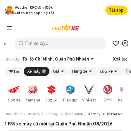
Voucher KFC đến 100k
Tải app
Chỉ có trên app Chợ Tốt
Khu vực:
Tp Hồ Chí Minh, Quận Phú Nhuận
Xoá lọc
Xe máy
Giá
Hãng xe
Loại xe
Tì
Lọc
Honda
Yamaha
Suzuki
Piaggio
VinFast
SYM
Kawas
Chợ Tốt Xe
Xe máy
Xe máy Tp Hồ Chí Minh
Xe máy Quận Phú Nhuận
1.198 xe máy cũ mới tại Quận Phú Nhuận 08/2026