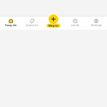
Trang chủ
Quản lý tin
Liên hệ
Tài khoản
Đăng tin
109.000 Bình chọn
Tải ứng dụng Chợ Tốt
Về Chợ Tốt
Quy chế sàn
Chính sách bảo mật
Giải quyết tranh chấp
CÔNG TY TNHH CHỢ TỐT - Người đại diện theo pháp luật:
Nguyễn Trọng Tấn; GPDKKD: 0312120782 do Sở KH & ĐT TP.HCM cấp ngày