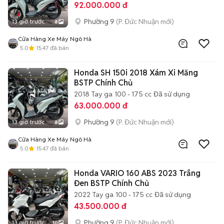
92.000.000 đ
Phường 9
(P. Đức Nhuận mới)
13 giờ trước
8
Cửa Hàng Xe Máy Ngô Hà
5.0
1547
đã bán
Honda SH 150i 2018 Xám Xi Măng
BSTP Chính Chủ
2018
Tay ga
100 - 175 cc
Đã sử dụng
63.000.000 đ
Phường 9
(P. Đức Nhuận mới)
13 giờ trước
8
Cửa Hàng Xe Máy Ngô Hà
5.0
1547
đã bán
Honda VARIO 160 ABS 2023 Trắng
Đen BSTP Chính Chủ
2022
Tay ga
100 - 175 cc
Đã sử dụng
43.500.000 đ
Phường 9
(P. Đức Nhuận mới)
13 giờ trước
10