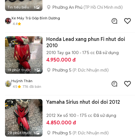
Phường An Phú
(TP Hồ Chí Minh mới)
Tin tiêu biểu
5
Xe Máy Trả Góp Bình Dương
4.4
Honda Lead xang phun Fi nhut doi
2010
2010
Tay ga
100 - 175 cc
Đã sử dụng
4.950.000 đ
Phường 5
(P. Đức Nhuận mới)
19 phút trước
7
Huỳnh Thân
4.5
776
đã bán
Yamaha Sirius nhut doi doi 2012
2012
Xe số
100 - 175 cc
Đã sử dụng
4.850.000 đ
Phường 5
(P. Đức Nhuận mới)
29 phút trước
5