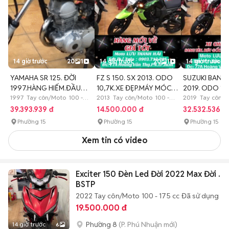
14 giờ trước
20
1
14 giờ trước
20
1
14 giờ trước
YAMAHA SR 125. ĐỜI
FZ S 150. SX 2013. ODO
SUZUKI BANDIT 150.SX
1997.HÀNG HIẾM.ĐẦU
10,7K.XE ĐẸP.MÁY MÓC
2019. ODO 10
NỒI,MÁY ZIN
1997 Tay côn/Moto 100 -
ZIN
2013 Tay côn/Moto 100 -
KENG.ZIN
2019 Tay côn/M
175 cc Đã sử dụng
175 cc Đã sử dụng
175 cc Đã sử dụ
39.393.939 đ
14.500.000 đ
32.532.536 đ
Phường 15
Phường 15
Phường 15
Xem tin có video
Exciter 150 Đèn Led Đời 2022 Max Đời .
BSTP
2022
Tay côn/Moto
100 - 175 cc
Đã sử dụng
19.500.000 đ
Phường 8
(P. Phú Nhuận mới)
14 giờ trước
6