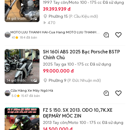
1997
Tay côn/Moto
100 - 175 cc
Đã sử dụng
39.393.939 đ
Phường 15
(P. Cầu Kiệu mới)
14 giờ trước
20
470
MOTO LUU THANH HAI-Cua Hang MOTO LUU THANH
HAI 77A Hoang Van Thu , PN , TPHCM
4.1
184
đã bán
SH 160i ABS 2025 Bạc Porsche BSTP
Chính Chủ
2025
Tay ga
100 - 175 cc
Đã sử dụng
99.000.000 đ
Phường 9
(P. Đức Nhuận mới)
14 giờ trước
13
Cửa Hàng Xe Máy Ngô Hà
5.0
1547
đã bán
FZ S 150. SX 2013. ODO 10,7K.XE
ĐẸP.MÁY MÓC ZIN
2013
Tay côn/Moto
100 - 175 cc
Đã sử dụng
14.500.000 đ