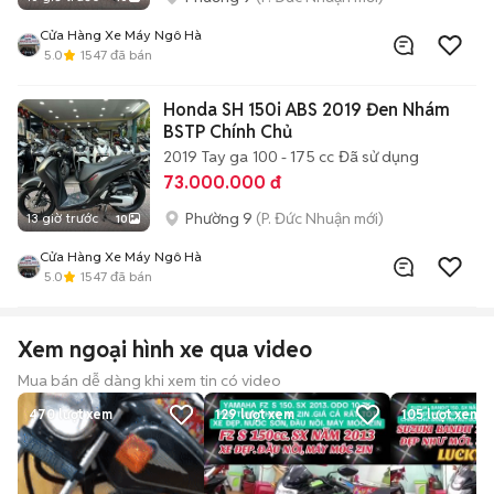
Cửa Hàng Xe Máy Ngô Hà
5.0
1547
đã bán
Honda SH 150i ABS 2019 Đen Nhám
BSTP Chính Chủ
2019
Tay ga
100 - 175 cc
Đã sử dụng
73.000.000 đ
Phường 9
(P. Đức Nhuận mới)
13 giờ trước
10
Cửa Hàng Xe Máy Ngô Hà
5.0
1547
đã bán
Xem ngoại hình xe qua video
Mua bán dễ dàng khi xem tin có video
470
lượt xem
129
lượt xem
105
lượt xem