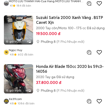
MOTO LUU THANH HAI-Cua Hang MOTO LUU THANH
HAI 77A Hoang Van Thu , PN , TPHCM
4.1
184
đã bán
Suzuki Satria 2000 Xanh Vàng . BSTP
Cavet Xịn
2000
Tay côn/Moto
100 - 175 cc
Đã sử dụng
19.500.000 đ
Phường 8
(P. Phú Nhuận mới)
15 giờ trước
7
Ngọc Huy
N
4.8
602
đã bán
Honda Air Blade 150cc 2020 bs 59c3-
14056
2020
Tay ga
Đã sử dụng
37.800.000 đ
Phường 8
(P. Phú Nhuận mới)
15 giờ trước
10
Xe39com
4.8
1086
đã bán