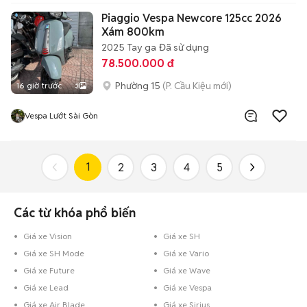
Piaggio Vespa Newcore 125cc 2026
Xám 800km
2025
Tay ga
Đã sử dụng
78.500.000 đ
Phường 15
(P. Cầu Kiệu mới)
16 giờ trước
3
Vespa Lướt Sài Gòn
1
2
3
4
5
Các từ khóa phổ biến
Giá xe Vision
Giá xe SH
Giá xe SH Mode
Giá xe Vario
Giá xe Future
Giá xe Wave
Giá xe Lead
Giá xe Vespa
Giá xe Air Blade
Giá xe Sirius