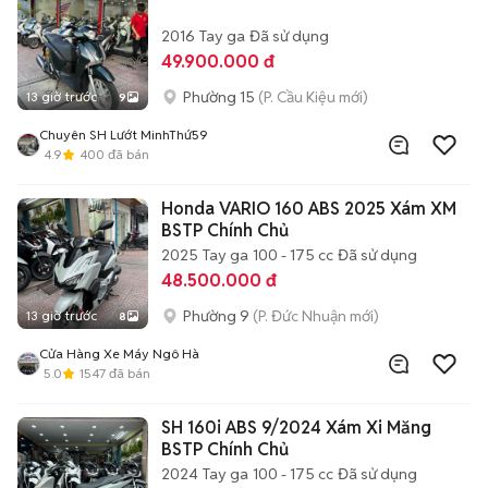
2016
Tay ga
Đã sử dụng
49.900.000 đ
Phường 15
(P. Cầu Kiệu mới)
13 giờ trước
9
Chuyên SH Lướt MinhThứ59
4.9
400
đã bán
Honda VARIO 160 ABS 2025 Xám XM
BSTP Chính Chủ
2025
Tay ga
100 - 175 cc
Đã sử dụng
48.500.000 đ
Phường 9
(P. Đức Nhuận mới)
13 giờ trước
8
Cửa Hàng Xe Máy Ngô Hà
5.0
1547
đã bán
SH 160i ABS 9/2024 Xám Xi Măng
BSTP Chính Chủ
2024
Tay ga
100 - 175 cc
Đã sử dụng