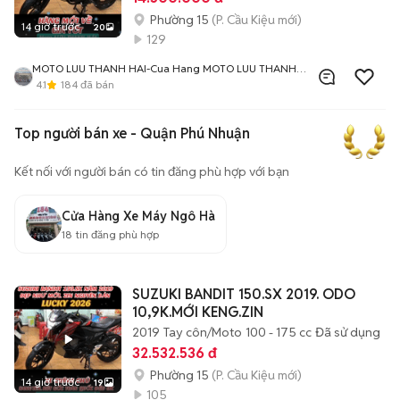
Phường 15
(P. Cầu Kiệu mới)
14 giờ trước
20
129
MOTO LUU THANH HAI-Cua Hang MOTO LUU THANH
HAI 77A Hoang Van Thu , PN , TPHCM
4.1
184
đã bán
Top người bán xe - Quận Phú Nhuận
Kết nối với người bán có tin đăng phù hợp với bạn
Cửa Hàng Xe Máy Ngô Hà
18
tin đăng phù hợp
SUZUKI BANDIT 150.SX 2019. ODO
10,9K.MỚI KENG.ZIN
2019
Tay côn/Moto
100 - 175 cc
Đã sử dụng
32.532.536 đ
Phường 15
(P. Cầu Kiệu mới)
14 giờ trước
19
105