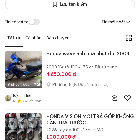
Lưu tìm kiếm
Tin có video
Tin mới nhất
Tất cả
Cá nhân
Bán chuyên
Honda wave anh pha nhut doi 2003
2003
Xe số
100 - 175 cc
Đã sử dụng
4.650.000 đ
Phường 5
(P. Đức Nhuận mới)
9 phút trước
7
Huỳnh Thân
4.5
776
đã bán
HONDA VISION MỚI TRẢ GÓP KHÔNG
CẦN TRẢ TRƯỚC
2026
Tay ga
100 - 175 cc
Mới
1.000.000 đ