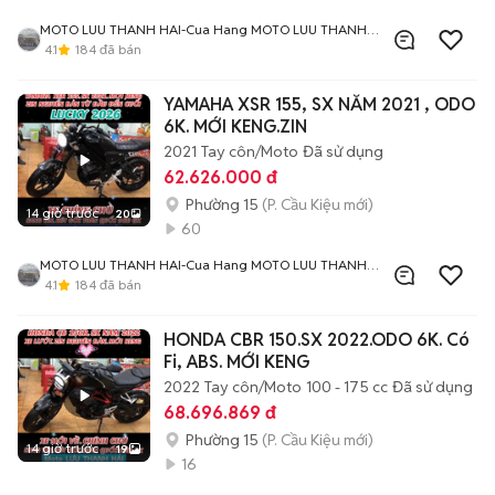
MOTO LUU THANH HAI-Cua Hang MOTO LUU THANH
HAI 77A Hoang Van Thu , PN , TPHCM
4.1
184
đã bán
YAMAHA XSR 155, SX NĂM 2021 , ODO
6K. MỚI KENG.ZIN
2021
Tay côn/Moto
Đã sử dụng
62.626.000 đ
Phường 15
(P. Cầu Kiệu mới)
14 giờ trước
20
60
MOTO LUU THANH HAI-Cua Hang MOTO LUU THANH
HAI 77A Hoang Van Thu , PN , TPHCM
4.1
184
đã bán
HONDA CBR 150.SX 2022.ODO 6K. Có
Fi, ABS. MỚI KENG
2022
Tay côn/Moto
100 - 175 cc
Đã sử dụng
68.696.869 đ
Phường 15
(P. Cầu Kiệu mới)
14 giờ trước
19
16