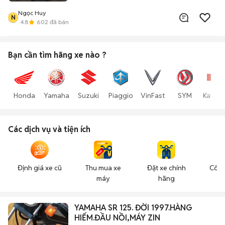
Ngọc Huy
N
4.8
602
đã bán
Bạn cần tìm
hãng xe
nào ?
Honda
Yamaha
Suzuki
Piaggio
VinFast
SYM
Kawas
Các dịch vụ và tiện ích
Định giá xe cũ
Thu mua xe
Đặt xe chính
Công
máy
hãng
n
YAMAHA SR 125. ĐỜI 1997.HÀNG
HIẾM.ĐẦU NỒI,MÁY ZIN