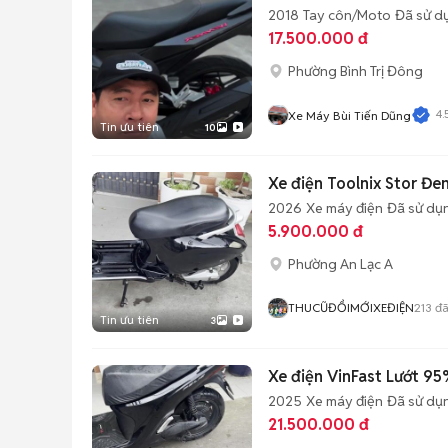
2018
Tay côn/Moto
Đã sử d
17.500.000 đ
Phường Bình Trị Đông
4.
Xe Máy Bùi Tiến Dũng
Tin ưu tiên
10
Xe điện Toolnix Stor 
2026
Xe máy điện
Đã sử dụ
5.900.000 đ
Phường An Lạc A
THUCŨĐỔIMỚIXEĐIỆN
213
đã
Tin ưu tiên
3
Xe điện VinFast Lướt 9
2025
Xe máy điện
Đã sử dụ
21.500.000 đ