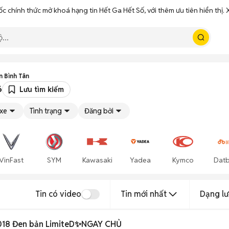
ốc chính thức mở khoá hạng tin Hết Ga Hết Số, với thêm ưu tiên hiển thị
 Bình Tân
6
Lưu tìm kiếm
 xe
Tình trạng
Đăng bởi
VinFast
SYM
Kawasaki
Yadea
Kymco
Datb
Tin có video
Tin mới nhất
Dạng lư
2018 Đen bản LimiteD✨NGAY CHỦ