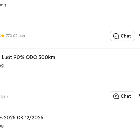
ụng
5
770
đã bán
Chat
Đen Lướt 90% ODO 500km
ng
Chat
 bán
5% 2025 ĐK 12/2025
ng