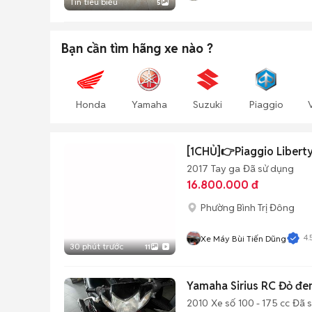
Tin tiêu biểu
5
Bạn cần tìm
hãng xe
nào ?
Honda
Yamaha
Suzuki
Piaggio
[1CHỦ]👉Piaggio Libert
2017
Tay ga
Đã sử dụng
16.800.000 đ
Phường Bình Trị Đông
4.
Xe Máy Bùi Tiến Dũng
30 phút trước
11
Yamaha Sirius RC Đỏ đe
2010
Xe số
100 - 175 cc
Đã 