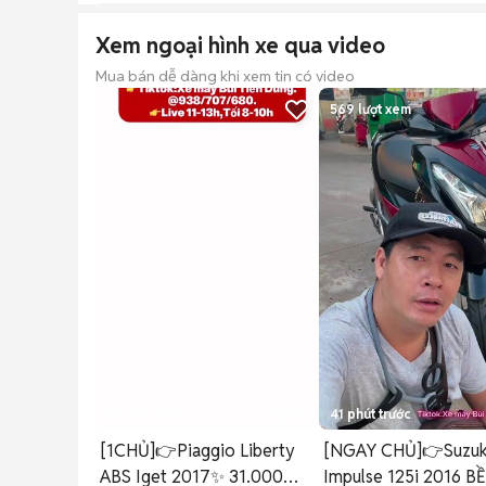
Xem ngoại hình xe qua video
Mua bán dễ dàng khi xem tin có video
569
lượt xem
31 phút trước
11
1
41 phút trước
[1CHỦ]👉Piaggio Liberty
[NGAY CHỦ]👉Suzuk
ABS Iget 2017✨ 31.000
Impulse 125i 2016 B