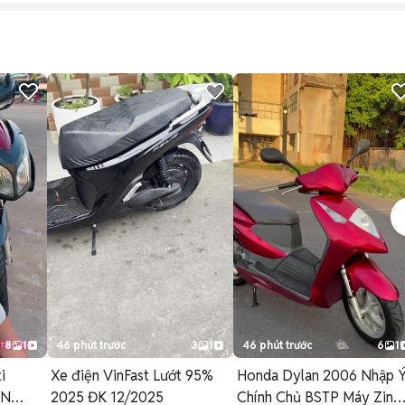
8
1
46 phút trước
3
1
46 phút trước
6
1
i
Xe điện VinFast Lướt 95%
Honda Dylan 2006 Nhập 
ỀN
2025 ĐK 12/2025
Chính Chủ BSTP Máy Zin