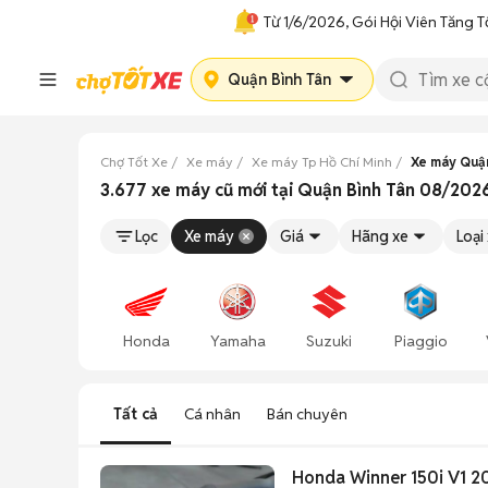
Từ 1/6/2026, Gói Hội Viên Tăng T
Quận Bình Tân
Chợ Tốt Xe
Xe máy
Xe máy Tp Hồ Chí Minh
Xe máy Quận
3.677 xe máy cũ mới tại Quận Bình Tân 08/202
Lọc
Xe máy
Giá
Hãng xe
Loại
Honda
Yamaha
Suzuki
Piaggio
Tất cả
Cá nhân
Bán chuyên
Honda Winner 150i V1 