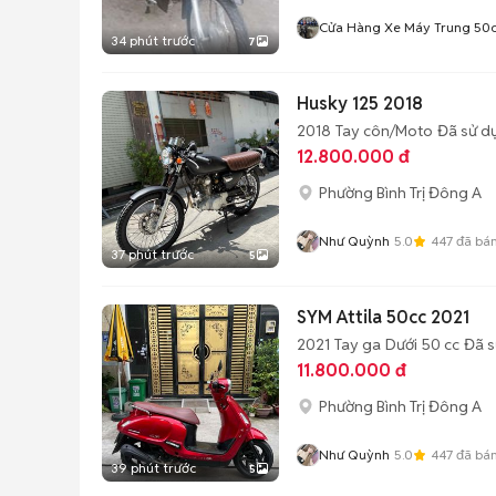
Cửa Hàng Xe Máy Trung 50
34 phút trước
7
Husky 125 2018
2018
Tay côn/Moto
Đã sử d
12.800.000 đ
Phường Bình Trị Đông A
Như Quỳnh
5.0
447
đã bá
37 phút trước
5
SYM Attila 50cc 2021
2021
Tay ga
Dưới 50 cc
Đã 
11.800.000 đ
Phường Bình Trị Đông A
Như Quỳnh
5.0
447
đã bá
39 phút trước
5