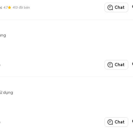
Chat
cc
4.7
413
đã bán
ụng
Chat
n
sử dụng
Chat
n