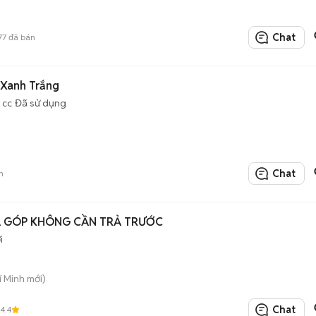
Chat
77
đã bán
 Xanh Trắng
 cc
Đã sử dụng
Chat
n
Ả GÓP KHÔNG CẦN TRẢ TRƯỚC
i
í Minh mới)
Chat
4.4