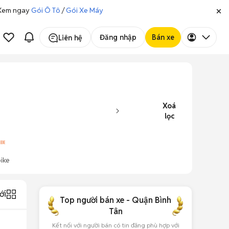
. Xem ngay
Gói Ô Tô
/
Gói Xe Máy
Đăng nhập
Bán xe
Liên hệ
Xoá
lọc
ike
ới
Top người bán xe - Quận Bình
Tân
Kết nối với người bán có tin đăng phù hợp với