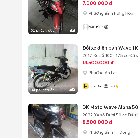
7.000.000 đ
Phường Bình Hưng Hòa
Bảo Bình
32 phút trước
3
Đổi xe điện bán Wave 11
2017
Xe số
100 - 175 cc
Đã 
13.500.000 đ
Phường An Lạc
H
Hua Bao
5.0
34 phút trước
4
DK Moto Wave Alpha 5
2022
Xe số
Dưới 50 cc
Đã s
8.500.000 đ
Phường Bình Trị Đông