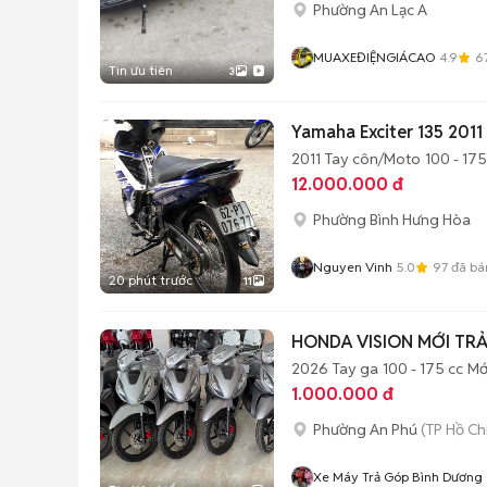
Phường An Lạc A
MUAXEĐIỆNGIÁCAO
4.9
6
Tin ưu tiên
3
Yamaha Exciter 135 2011
2011
Tay côn/Moto
100 - 175
12.000.000 đ
Phường Bình Hưng Hòa
Nguyen Vinh
5.0
97
đã bá
20 phút trước
11
HONDA VISION MỚI TR
2026
Tay ga
100 - 175 cc
Mớ
1.000.000 đ
Phường An Phú
(TP Hồ Ch
Xe Máy Trả Góp Bình Dương