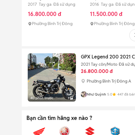
km✨
2017 Tay ga Đã sử dụng
CHẮC+ZIN💯
2016 Tay ga Đã sử dụ
16.800.000 đ
11.500.000 đ
Phường Bình Trị Đông
Phường Bình Trị Đông
GPX Legend 200 2021 C
2021
Tay côn/Moto
Đã sử d
26.800.000 đ
Phường Bình Trị Đông A
Như Quỳnh
5.0
447
đã bá
40 phút trước
7
Bạn cần tìm
hãng xe
nào ?