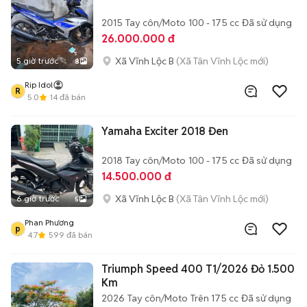
2015
Tay côn/Moto
100 - 175 cc
Đã sử dụng
26.000.000 đ
Xã Vĩnh Lộc B
(Xã Tân Vĩnh Lộc mới)
5 giờ trước
8
Rip Idol
R
5.0
14
đã bán
Yamaha Exciter 2018 Đen
2018
Tay côn/Moto
100 - 175 cc
Đã sử dụng
14.500.000 đ
Xã Vĩnh Lộc B
(Xã Tân Vĩnh Lộc mới)
6 giờ trước
5
Phan Phương
p
4.7
599
đã bán
Triumph Speed 400 T1/2026 Đỏ 1.500
Km
2026
Tay côn/Moto
Trên 175 cc
Đã sử dụng