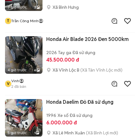
Xã Bình Hưng
3 giờ trước
2
T
Trần Công Minh
Honda Air Blade 2026 Đen 5000km
2026
Tay ga
Đã sử dụng
45.500.000 đ
Xã Vĩnh Lộc B
(Xã Tân Vĩnh Lộc mới)
4 giờ trước
6
Vinh
V
2
đã bán
Honda Daelim Đỏ Đã sử dụng
1996
Xe số
Đã sử dụng
6.000.000 đ
Xã Lê Minh Xuân
(Xã Bình Lợi mới)
5 giờ trước
1