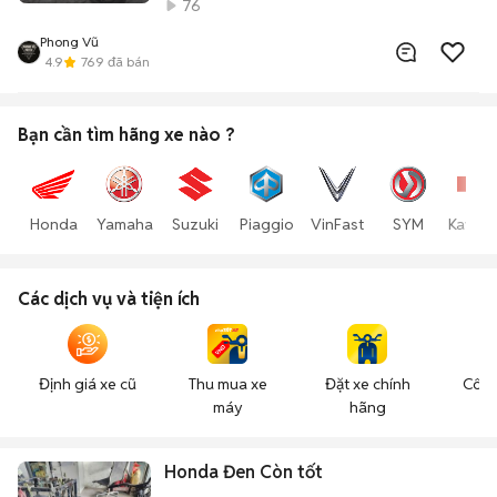
76
Phong Vũ
4.9
769
đã bán
Bạn cần tìm
hãng xe
nào ?
Honda
Yamaha
Suzuki
Piaggio
VinFast
SYM
Kawas
Các dịch vụ và tiện ích
Định giá xe cũ
Thu mua xe
Đặt xe chính
Công
máy
hãng
n
Honda Đen Còn tốt