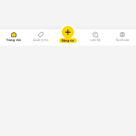
Trang chủ
Quản lý tin
Liên hệ
Tài khoản
Đăng tin
109.000 Bình chọn
Tải ứng dụng Chợ Tốt
Về Chợ Tốt
Quy chế sàn
Chính sách bảo mật
Giải quyết tranh chấp
CÔNG TY TNHH CHỢ TỐT - Người đại diện theo pháp luật: