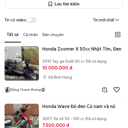
Lưu tìm kiếm
Tin có video
Tin mới nhất
Tất cả
Cá nhân
Bán chuyên
Honda Zoomer X 50cc Nhật Tím, Đen
2010
Tay ga
Dưới 50 cc
Đã sử dụng
10.000.000 đ
Xã Bình Hưng
3 giờ trước
3
Đồng Thanh Phong
Honda Wave Đỏ đen Cả nam và nữ
2007
Xe số
50 - 100 cc
Đã sử dụng
7.500.000 đ