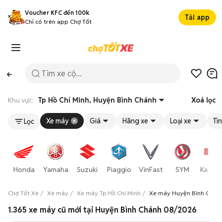
Voucher KFC đến 100k
Tải app
Chỉ có trên app Chợ Tốt
Khu vực:
Tp Hồ Chí Minh, Huyện Bình Chánh
Xoá lọc
Xe máy
Giá
Hãng xe
Loại xe
Tì
Lọc
Honda
Yamaha
Suzuki
Piaggio
VinFast
SYM
Kawas
Chợ Tốt Xe
Xe máy
Xe máy Tp Hồ Chí Minh
Xe máy Huyện Bình Chán
1.365 xe máy cũ mới tại Huyện Bình Chánh 08/2026