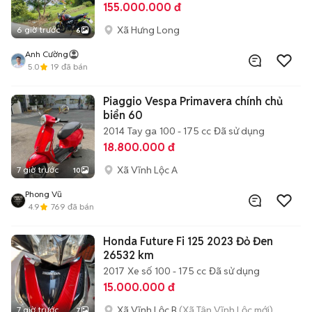
155.000.000 đ
Xã Hưng Long
6 giờ trước
6
Anh Cường
5.0
19
đã bán
Piaggio Vespa Primavera chính chủ
biển 60
2014
Tay ga
100 - 175 cc
Đã sử dụng
18.800.000 đ
Xã Vĩnh Lộc A
7 giờ trước
10
Phong Vũ
4.9
769
đã bán
Honda Future Fi 125 2023 Đỏ Đen
26532 km
2017
Xe số
100 - 175 cc
Đã sử dụng
15.000.000 đ
Xã Vĩnh Lộc B
(Xã Tân Vĩnh Lộc mới)
7 giờ trước
7