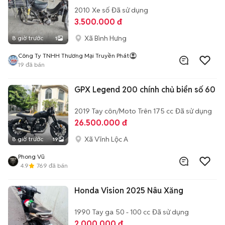
2010
Xe số
Đã sử dụng
3.500.000 đ
Xã Bình Hưng
8 giờ trước
1
Công Ty TNHH Thương Mại Truyền Phát
19
đã bán
GPX Legend 200 chính chủ biển số 60
2019
Tay côn/Moto
Trên 175 cc
Đã sử dụng
26.500.000 đ
Xã Vĩnh Lộc A
8 giờ trước
19
Phong Vũ
4.9
769
đã bán
Honda Vision 2025 Nâu Xăng
1990
Tay ga
50 - 100 cc
Đã sử dụng
2.000.000 đ