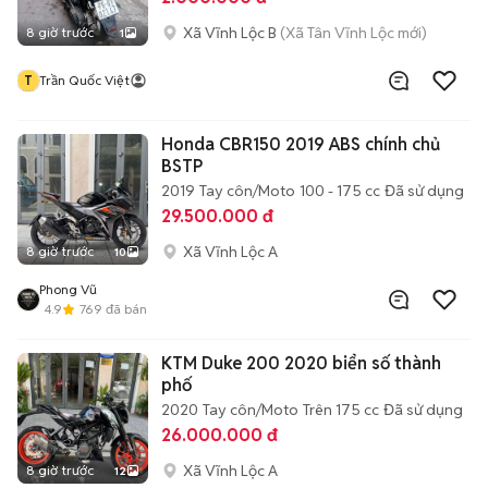
Xã Vĩnh Lộc B
(Xã Tân Vĩnh Lộc mới)
8 giờ trước
1
T
Trần Quốc Việt
Honda CBR150 2019 ABS chính chủ
BSTP
2019
Tay côn/Moto
100 - 175 cc
Đã sử dụng
29.500.000 đ
Xã Vĩnh Lộc A
8 giờ trước
10
Phong Vũ
4.9
769
đã bán
KTM Duke 200 2020 biển số thành
phố
2020
Tay côn/Moto
Trên 175 cc
Đã sử dụng
26.000.000 đ
Xã Vĩnh Lộc A
8 giờ trước
12