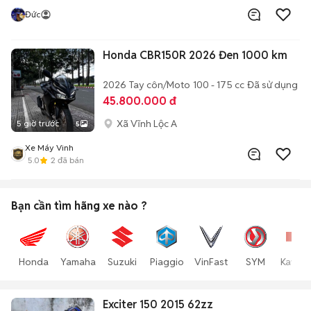
Đức
Honda CBR150R 2026 Đen 1000 km
2026
Tay côn/Moto
100 - 175 cc
Đã sử dụng
45.800.000 đ
Xã Vĩnh Lộc A
5 giờ trước
5
Xe Máy Vinh
5.0
2
đã bán
Bạn cần tìm
hãng xe
nào ?
Honda
Yamaha
Suzuki
Piaggio
VinFast
SYM
Kawas
Exciter 150 2015 62zz