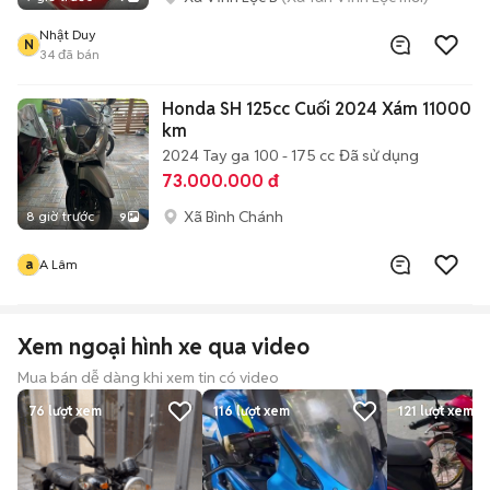
Nhật Duy
N
34
đã bán
Honda SH 125cc Cuối 2024 Xám 11000
km
2024
Tay ga
100 - 175 cc
Đã sử dụng
73.000.000 đ
Xã Bình Chánh
8 giờ trước
9
a
A Lâm
Xem ngoại hình xe qua video
Mua bán dễ dàng khi xem tin có video
76
lượt xem
116
lượt xem
121
lượt xem