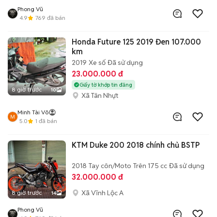
Phong Vũ
4.9
769
đã bán
Honda Future 125 2019 Đen 107.000
km
2019
Xe số
Đã sử dụng
23.000.000 đ
Giấy tờ khớp tin đăng
8 giờ trước
10
Xã Tân Nhựt
Minh Tài Võ
5.0
1
đã bán
KTM Duke 200 2018 chính chủ BSTP
2018
Tay côn/Moto
Trên 175 cc
Đã sử dụng
32.000.000 đ
Xã Vĩnh Lộc A
8 giờ trước
14
Phong Vũ