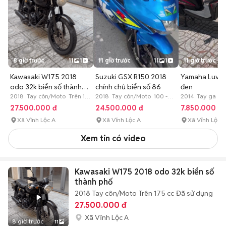
8 giờ trước
11
1
11 giờ trước
11
1
11 giờ trước
Kawasaki W175 2018
Suzuki GSX R150 2018
Yamaha Luvia
odo 32k biển số thành
chính chủ biển số 86
đen
phố
2018 Tay côn/Moto Trên 175
2018 Tay côn/Moto 100 -
2014 Tay ga Đã
cc Đã sử dụng
175 cc Đã sử dụng
27.500.000 đ
24.500.000 đ
7.850.000 đ
Xã Vĩnh Lộc A
Xã Vĩnh Lộc A
Xã Vĩnh Lộc B
Xem tin có video
Kawasaki W175 2018 odo 32k biển số
thành phố
2018
Tay côn/Moto
Trên 175 cc
Đã sử dụng
27.500.000 đ
Xã Vĩnh Lộc A
8 giờ trước
11