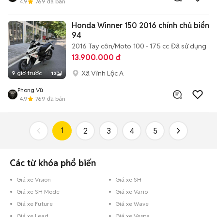
4.9
769
đã bán
Honda Winner 150 2016 chính chủ biển
94
2016
Tay côn/Moto
100 - 175 cc
Đã sử dụng
13.900.000 đ
Xã Vĩnh Lộc A
9 giờ trước
13
Phong Vũ
4.9
769
đã bán
1
2
3
4
5
Các từ khóa phổ biến
Giá xe Vision
Giá xe SH
Giá xe SH Mode
Giá xe Vario
Giá xe Future
Giá xe Wave
Giá xe Lead
Giá xe Vespa