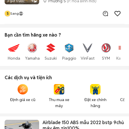
Phường 5
(P. Hòa Bình mới)
3 giờ trước
9
S
Sang
Bạn cần tìm
hãng xe
nào ?
Honda
Yamaha
Suzuki
Piaggio
VinFast
SYM
Kawas
Các dịch vụ và tiện ích
Định giá xe cũ
Thu mua xe
Đặt xe chính
Công
máy
hãng
n
Airblade 150 ABS mẫu 2022 bstp 9chủ
máy êm zin100%