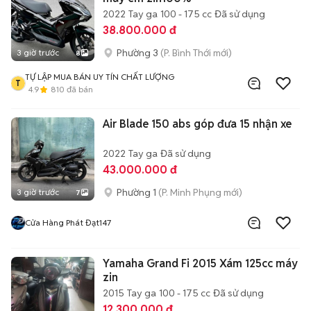
2022
Tay ga
100 - 175 cc
Đã sử dụng
38.800.000 đ
Phường 3
(P. Bình Thới mới)
3 giờ trước
8
TỰ LẬP MUA BÁN UY TÍN CHẤT LƯỢNG
T
4.9
810
đã bán
Air Blade 150 abs góp đưa 15 nhận xe
2022
Tay ga
Đã sử dụng
43.000.000 đ
Phường 1
(P. Minh Phụng mới)
3 giờ trước
7
Cửa Hàng Phát Đạt147
Yamaha Grand Fi 2015 Xám 125cc máy
zin
2015
Tay ga
100 - 175 cc
Đã sử dụng
12.300.000 đ