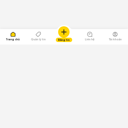
Trang chủ
Quản lý tin
Liên hệ
Tài khoản
Đăng tin
109.000 Bình chọn
Tải ứng dụng Chợ Tốt
Về Chợ Tốt
Quy chế sàn
Chính sách bảo mật
Giải quyết tranh chấp