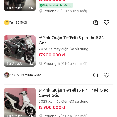
Giấy tờ khớp tin đăng
3 giờ trước
6
Phường 3
(P. Bình Thới mới)
T
Tan12345
✅Pink Quận 11✅FelizS pin thuê Sài
Gòn
2023
Xe máy điện
Đã sử dụng
17.900.000 đ
Phường 5
(P. Hòa Bình mới)
3 giờ trước
4
Pink Ev Premium Quận 11
✅Pink Quận 11✅FelizS Pin Thuê Giao
Cavet Gốc
2023
Xe máy điện
Đã sử dụng
12.900.000 đ
Phường 5
(P. Hòa Bình mới)
3 giờ trước
6