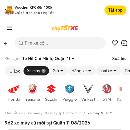
Voucher KFC đến 100k
Tải app
Chỉ có trên app Chợ Tốt
Khu vực:
Tp Hồ Chí Minh, Quận 11
Xoá lọc
Xe máy
Giá
Hãng xe
Loại xe
Tì
Lọc
Honda
Yamaha
Suzuki
Piaggio
VinFast
SYM
Kawas
Chợ Tốt Xe
Xe máy
Xe máy Tp Hồ Chí Minh
Xe máy Quận 11
962 xe máy cũ mới tại Quận 11 08/2026