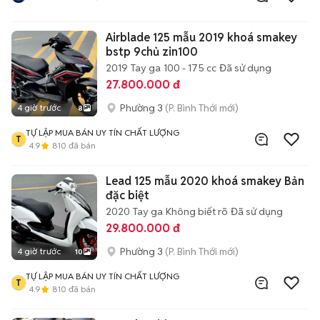
Airblade 125 mẫu 2019 khoá smakey
bstp 9chủ zin100
2019
Tay ga
100 - 175 cc
Đã sử dụng
27.800.000 đ
Phường 3
(P. Bình Thới mới)
4 giờ trước
8
TỰ LẬP MUA BÁN UY TÍN CHẤT LƯỢNG
T
4.9
810
đã bán
Lead 125 mẫu 2020 khoá smakey Bản
đặc biệt
2020
Tay ga
Không biết rõ
Đã sử dụng
29.800.000 đ
Phường 3
(P. Bình Thới mới)
4 giờ trước
10
TỰ LẬP MUA BÁN UY TÍN CHẤT LƯỢNG
T
4.9
810
đã bán