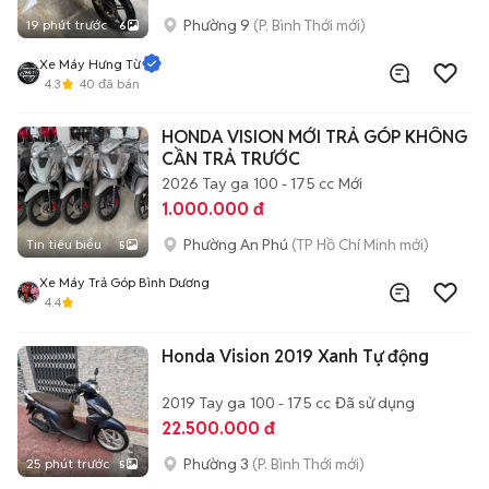
Phường 9
(P. Bình Thới mới)
19 phút trước
6
Xe Máy Hưng Từ
4.3
40
đã bán
HONDA VISION MỚI TRẢ GÓP KHÔNG
CẦN TRẢ TRƯỚC
2026
Tay ga
100 - 175 cc
Mới
1.000.000 đ
Phường An Phú
(TP Hồ Chí Minh mới)
Tin tiêu biểu
5
Xe Máy Trả Góp Bình Dương
4.4
Honda Vision 2019 Xanh Tự động
2019
Tay ga
100 - 175 cc
Đã sử dụng
22.500.000 đ
Phường 3
(P. Bình Thới mới)
25 phút trước
5