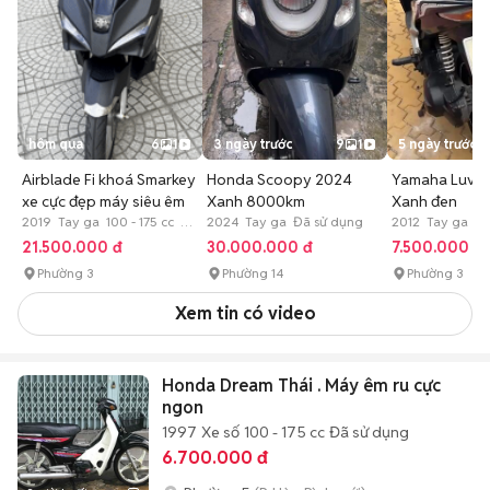
hôm qua
6
1
3 ngày trước
9
1
5 ngày trước
Airblade Fi khoá Smarkey
Honda Scoopy 2024
Yamaha Luvia
xe cực đẹp máy siêu êm
Xanh 8000km
Xanh đen
2019 Tay ga 100 - 175 cc Đã
2024 Tay ga Đã sử dụng
2012 Tay ga Đã
sử dụng
21.500.000 đ
30.000.000 đ
7.500.000 đ
Phường 3
Phường 14
Phường 3
Xem tin có video
Honda Dream Thái . Máy êm ru cực
ngon
1997
Xe số
100 - 175 cc
Đã sử dụng
6.700.000 đ