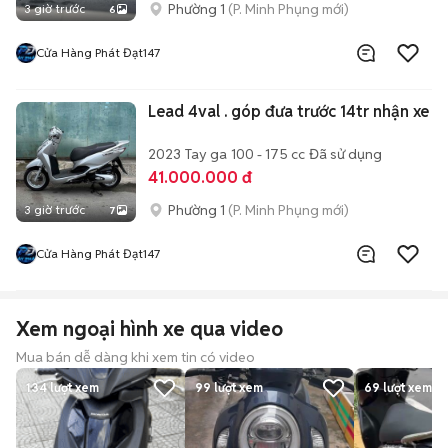
Phường 1
(P. Minh Phụng mới)
3 giờ trước
6
Cửa Hàng Phát Đạt147
Lead 4val . góp đưa trước 14tr nhận xe
2023
Tay ga
100 - 175 cc
Đã sử dụng
41.000.000 đ
Phường 1
(P. Minh Phụng mới)
3 giờ trước
7
Cửa Hàng Phát Đạt147
Xem ngoại hình xe qua video
Mua bán dễ dàng khi xem tin có video
134
lượt xem
99
lượt xem
69
lượt xem