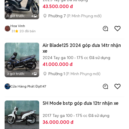
43.500.000 đ
Phường 7
(P. Minh Phụng mới)
3 giờ trước
6
Hoa Vinh
3.1
20
đã bán
Air Blade125 2024 góp đưa 14tr nhận
xe
2024
Tay ga
100 - 175 cc
Đã sử dụng
41.000.000 đ
Phường 1
(P. Minh Phụng mới)
3 giờ trước
7
Cửa Hàng Phát Đạt147
SH Mode bstp góp đưa 12tr nhận xe
2017
Tay ga
100 - 175 cc
Đã sử dụng
36.000.000 đ