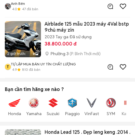
Anh Bên
4.0
47
đã bán
Airblade 125 mẫu 2023 máy 4Val bstp
9chủ máy zin
2023
Tay ga
Đã sử dụng
38.800.000 đ
Phường 3
(P. Bình Thới mới)
2 giờ trước
8
TỰ LẬP MUA BÁN UY TÍN CHẤT LƯỢNG
T
4.9
810
đã bán
Bạn cần tìm
hãng xe
nào ?
Honda
Yamaha
Suzuki
Piaggio
VinFast
SYM
Kawas
Honda Lead 125 . Đẹp leng keng .2014 .