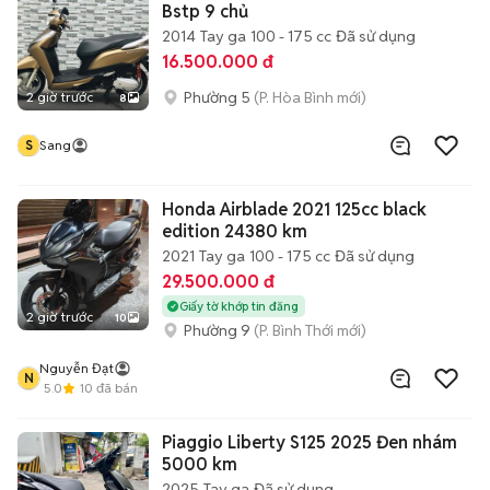
Bstp 9 chủ
2014
Tay ga
100 - 175 cc
Đã sử dụng
16.500.000 đ
Phường 5
(P. Hòa Bình mới)
2 giờ trước
8
S
Sang
Honda Airblade 2021 125cc black
edition 24380 km
2021
Tay ga
100 - 175 cc
Đã sử dụng
29.500.000 đ
Giấy tờ khớp tin đăng
2 giờ trước
10
Phường 9
(P. Bình Thới mới)
Nguyễn Đạt
N
5.0
10
đã bán
Piaggio Liberty S125 2025 Đen nhám
5000 km
2025
Tay ga
Đã sử dụng