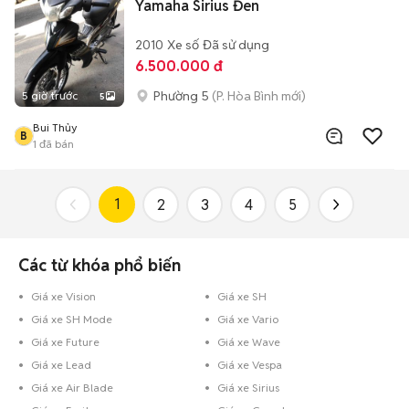
Yamaha Sirius Đen
2010
Xe số
Đã sử dụng
6.500.000 đ
Phường 5
(P. Hòa Bình mới)
5 giờ trước
5
Bui Thủy
B
1
đã bán
1
2
3
4
5
Các từ khóa phổ biến
Giá xe Vision
Giá xe SH
Giá xe SH Mode
Giá xe Vario
Giá xe Future
Giá xe Wave
Giá xe Lead
Giá xe Vespa
Giá xe Air Blade
Giá xe Sirius