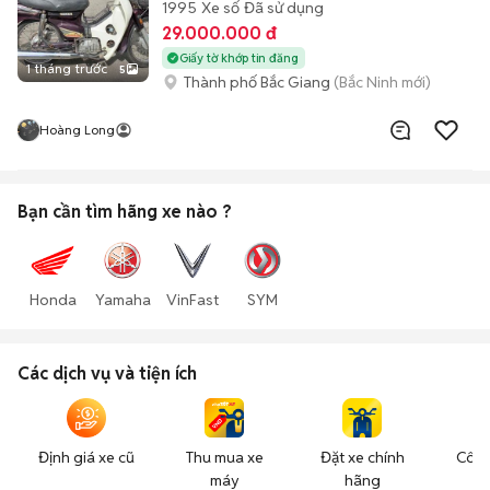
1995
Xe số
Đã sử dụng
29.000.000 đ
Giấy tờ khớp tin đăng
1 tháng trước
5
Thành phố Bắc Giang
(Bắc Ninh mới)
Hoàng Long
Bạn cần tìm
hãng xe
nào ?
Honda
Yamaha
VinFast
SYM
Các dịch vụ và tiện ích
Định giá xe cũ
Thu mua xe
Đặt xe chính
Công
máy
hãng
n