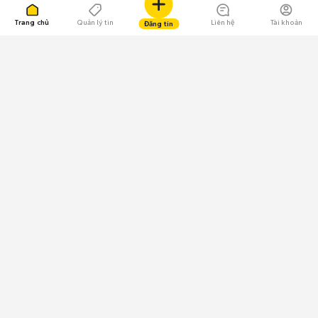
Trang chủ
Quản lý tin
Liên hệ
Tài khoản
Đăng tin
109.000 Bình chọn
Tải ứng dụng Chợ Tốt
Về Chợ Tốt
Quy chế sàn
Chính sách bảo mật
Giải quyết tranh chấp
CÔNG TY TNHH CHỢ TỐT - Người đại diện theo pháp luật:
Nguyễn Trọng Tấn; GPDKKD: 0312120782 do Sở KH & ĐT TP.HCM cấp ngày
11/01/2013;
GPMXH: 185/GP-BTTTT do Bộ Thông tin và Truyền thông
cấp ngày 09/07/2024 - Chịu trách nhiệm
nội dung: Trần Hoàng Ly.
Chính sách sử dụng