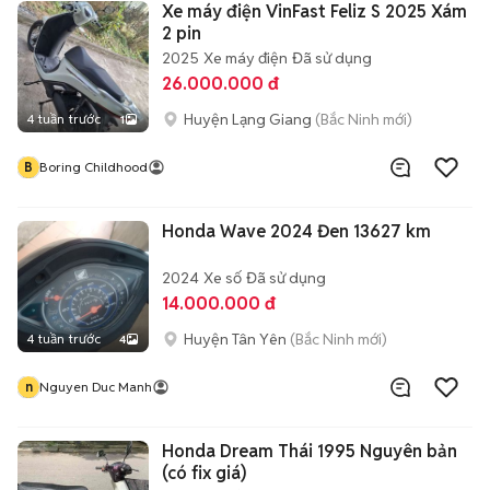
Xe máy điện VinFast Feliz S 2025 Xám
2 pin
2025
Xe máy điện
Đã sử dụng
26.000.000 đ
Huyện Lạng Giang
(Bắc Ninh mới)
4 tuần trước
1
B
Boring Childhood
Honda Wave 2024 Đen 13627 km
2024
Xe số
Đã sử dụng
14.000.000 đ
Huyện Tân Yên
(Bắc Ninh mới)
4 tuần trước
4
n
Nguyen Duc Manh
Honda Dream Thái 1995 Nguyên bản
(có fix giá)