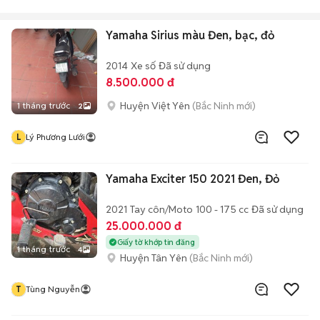
Yamaha Sirius màu Đen, bạc, đỏ
2014
Xe số
Đã sử dụng
8.500.000 đ
Huyện Việt Yên
(Bắc Ninh mới)
1 tháng trước
2
L
Lý Phương Lưới
Yamaha Exciter 150 2021 Đen, Đỏ
2021
Tay côn/Moto
100 - 175 cc
Đã sử dụng
25.000.000 đ
Giấy tờ khớp tin đăng
1 tháng trước
4
Huyện Tân Yên
(Bắc Ninh mới)
T
Tùng Nguyễn