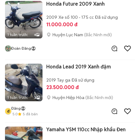
Honda Future 2009 Xanh
2009
Xe số
100 - 175 cc
Đã sử dụng
11.000.000 đ
Huyện Lục Nam
(Bắc Ninh mới)
1 tuần trước
4
Đoàn Đăng
Honda Lead 2019 Xanh đậm
2019
Tay ga
Đã sử dụng
23.500.000 đ
Huyện Hiệp Hòa
(Bắc Ninh mới)
1 tuần trước
2
Đăng
đ
5.0
5
đã bán
Yamaha YSM 110cc Nhập khẩu Đen