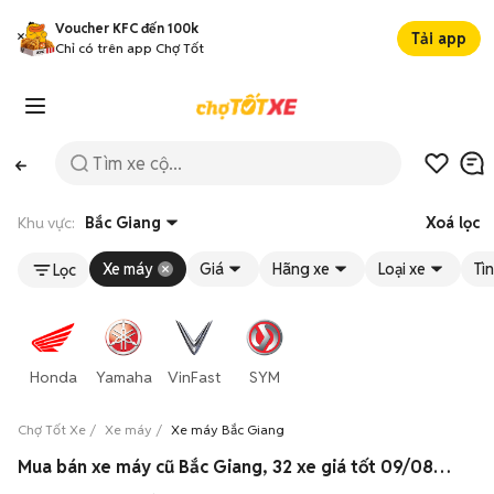
Voucher KFC đến 100k
Tải app
Chỉ có trên app Chợ Tốt
Khu vực:
Bắc Giang
Xoá lọc
Xe máy
Giá
Hãng xe
Loại xe
Tì
Lọc
Honda
Yamaha
VinFast
SYM
Chợ Tốt Xe
Xe máy
Xe máy Bắc Giang
Mua bán xe máy cũ Bắc Giang, 32 xe giá tốt 09/08/2026