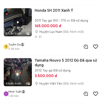
Honda SH 2011 Xanh Ý
2011
Tay ga
100 - 175 cc
Đã sử dụng
165.000.000 đ
Huyện Lục Nam
(Bắc Ninh mới)
3 tuần trước
1
31
Tuyền Du
t
5
đã bán
Yamaha Nouvo 5 2012 Đỏ Đã qua sử
dụng
2012
Tay ga
Đã sử dụng
3.500.000 đ
Huyện Việt Yên
(Bắc Ninh mới)
4 tuần trước
2
Minh Tuấn
1
đã bán