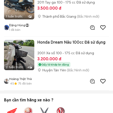
2011
Tay ga
100 - 175 cc
Đã sử dụng
3.500.000 đ
Thành phố Bắc Giang
(Bắc Ninh mới)
1 tuần trước
1
Đặng Hùng
1
đã bán
Honda Dream Nâu 100cc Đã sử dụng
2001
Xe số
100 - 175 cc
Đã sử dụng
3.200.000 đ
Giấy tờ khớp tin đăng
2 tuần trước
6
Huyện Tân Yên
(Bắc Ninh mới)
Hoàng Thật Thà
4.5
75
đã bán
Bạn cần tìm
hãng xe
nào ?