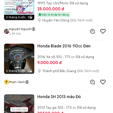
1995
Tay côn/Moto
Đã sử dụng
25.000.000 đ
Giấy tờ khớp tin đăng
2 tháng trước
7
Huyện Yên Dũng
(Bắc Ninh mới)
Nguyệt Nguyệt
2
đã bán
Honda Blade 2016 110cc Đen
2016
Xe số
100 - 175 cc
Đã sử dụng
9.000.000 đ
Thành phố Bắc Giang
(Bắc Ninh mới)
2 tháng trước
5
P
Phạm Oanh
Honda SH 2013 màu Đỏ
2013
Tay ga
100 - 175 cc
Đã sử dụng
Tin hết hạn