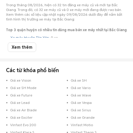
Trong tháng 08/2026, hiện có 32 tin đăng xe máy cũ và mới tại Bắc
Giang. Trong đó, có 32 xe máy cũ và 0 xe máy mới đang được rao bán.
Xem thêm các số liệu cập nhật ngày 09/08/2026 dưới đây để nắm bắt
tình hình thị trường xe máy tại Bắc Giang:
Top 3 quận huyện có nhiều tin đăng mua bán xe máy nhất tại Bắc Giang
Xe máy Huyện Tân Yên
: 9 xe
Xe máy Thành phố Bắc Giang
: 7 xe
Xem thêm
Xe máy Huyện Việt Yên
: 7 xe
Top 2 hãng xe máy có nhiều tin đăng mua bán nhất tại Bắc Giang
Các từ khóa phổ biến
Xe máy Honda Bắc Giang
: 26 xe
Giá xe Vision
Giá xe SH
Xe máy Yamaha Bắc Giang
: 6 xe
Giá xe SH Mode
Giá xe Vario
Top 3 khoảng giá xe máy có nhiều tin đăng mua bán nhất tại Bắc Giang
Giá xe Future
Giá xe Wave
Xe máy giá dưới 5 triệu Bắc Giang
: 9 xe
Giá xe Lead
Giá xe Vespa
Xe máy giá 20 - 30 triệu Bắc Giang
: 9 xe
Giá xe Air Blade
Giá xe Sirius
Xe máy giá 10 - 15 triệu Bắc Giang
: 5 xe
Giá xe Exciter
Giá xe Grande
Lưu ý: Giá trung bình xe máy trên Chợ Tốt Xe chỉ mang tính chất tham
Vinfast Evo 200
Vinfast Motio
khảo. Giá thực tế phụ thuộc vào phiên bản, năm sản xuất và tình trạng xe…
Vinfast Klara S
Vinfast Theon S