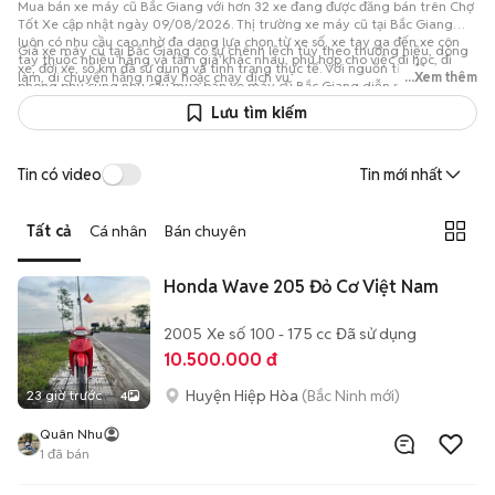
Mua bán xe máy cũ Bắc Giang với hơn 32 xe đang được đăng bán trên Chợ
Tốt Xe cập nhật ngày 09/08/2026. Thị trường xe máy cũ tại Bắc Giang
luôn có nhu cầu cao nhờ đa dạng lựa chọn từ xe số, xe tay ga đến xe côn
Giá xe máy cũ tại Bắc Giang có sự chênh lệch tùy theo thương hiệu, dòng
tay thuộc nhiều hãng và tầm giá khác nhau, phù hợp cho việc đi học, đi
xe, đời xe, số km đã sử dụng và tình trạng thực tế. Với nguồn tin đăng
làm, di chuyển hằng ngày hoặc chạy dịch vụ.
...Xem thêm
phong phú cùng nhu cầu mua bán xe máy cũ Bắc Giang diễn ra thường
xuyên, người mua có thể dễ dàng tham khảo nhiều mức giá, so sánh các
Lưu tìm kiếm
mẫu xe đã qua sử dụng và chọn phương án phù hợp với ngân sách. Hiện có
32+ xe máy cũ đang được rao bán tại Bắc Giang trên Chợ Tốt Xe, giúp bạn
thuận tiện liên hệ người bán, kiểm tra thông tin xe và thương lượng để tìm
Tin có video
Tin mới nhất
được mức giá tốt nhất.
Tất cả
Cá nhân
Bán chuyên
Honda Wave 205 Đỏ Cơ Việt Nam
2005
Xe số
100 - 175 cc
Đã sử dụng
10.500.000 đ
Huyện Hiệp Hòa
(Bắc Ninh mới)
23 giờ trước
4
Quân Nhu
1
đã bán