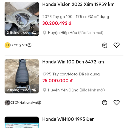
Honda Vision 2023 Xám 12959 km
2023
Tay ga
100 - 175 cc
Đã sử dụng
30.200.492 đ
Huyện Hiệp Hòa
(Bắc Ninh mới)
2 tháng trước
4
D
Dương Ntt
Honda Win 100 Đen 6472 km
1995
Tay côn/Moto
Đã sử dụng
25.000.000 đ
Huyện Yên Dũng
(Bắc Ninh mới)
2 tháng trước
7
CTCP Nationalvn
Honda WIN100 1995 Đen