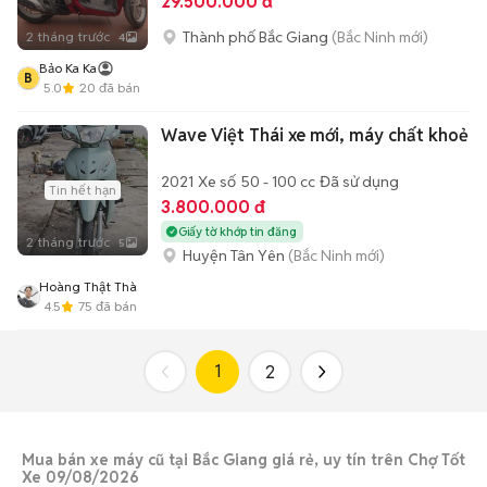
29.500.000 đ
Thành phố Bắc Giang
(Bắc Ninh mới)
2 tháng trước
4
Bảo Ka Ka
B
5.0
20
đã bán
Wave Việt Thái xe mới, máy chất khoẻ
2021
Xe số
50 - 100 cc
Đã sử dụng
Tin hết hạn
3.800.000 đ
Giấy tờ khớp tin đăng
2 tháng trước
5
Huyện Tân Yên
(Bắc Ninh mới)
Hoàng Thật Thà
4.5
75
đã bán
1
2
Mua bán xe máy cũ tại Bắc Giang giá rẻ, uy tín trên Chợ Tốt
Xe 09/08/2026