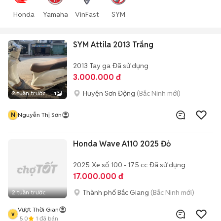
Honda
Yamaha
VinFast
SYM
SYM Attila 2013 Trắng
2013
Tay ga
Đã sử dụng
3.000.000 đ
Huyện Sơn Động
(Bắc Ninh mới)
2 tuần trước
1
N
Nguyễn Thị Sơn
Honda Wave A110 2025 Đỏ
2025
Xe số
100 - 175 cc
Đã sử dụng
17.000.000 đ
Thành phố Bắc Giang
(Bắc Ninh mới)
2 tuần trước
Vượt Thời Gian
v
5.0
1
đã bán