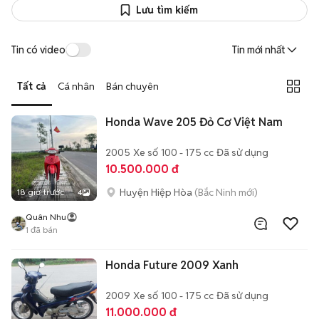
Lưu tìm kiếm
Tin có video
Tin mới nhất
Tất cả
Cá nhân
Bán chuyên
Honda Wave 205 Đỏ Cơ Việt Nam
2005
Xe số
100 - 175 cc
Đã sử dụng
10.500.000 đ
Huyện Hiệp Hòa
(Bắc Ninh mới)
18 giờ trước
4
Quân Nhu
1
đã bán
Honda Future 2009 Xanh
2009
Xe số
100 - 175 cc
Đã sử dụng
11.000.000 đ