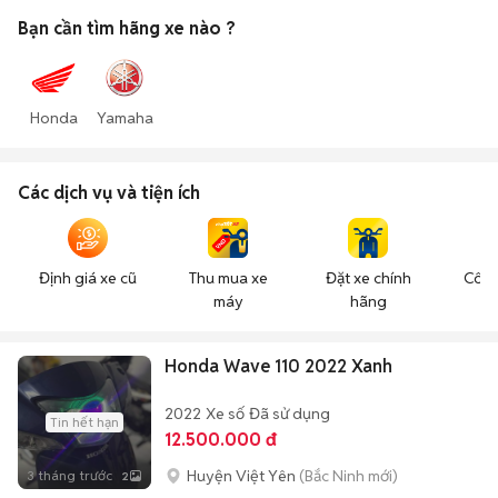
Bạn cần tìm
hãng xe
nào ?
Honda
Yamaha
Các dịch vụ và tiện ích
Định giá xe cũ
Thu mua xe
Đặt xe chính
Công
máy
hãng
n
Honda Wave 110 2022 Xanh
2022
Xe số
Đã sử dụng
Tin hết hạn
12.500.000 đ
Huyện Việt Yên
(Bắc Ninh mới)
3 tháng trước
2