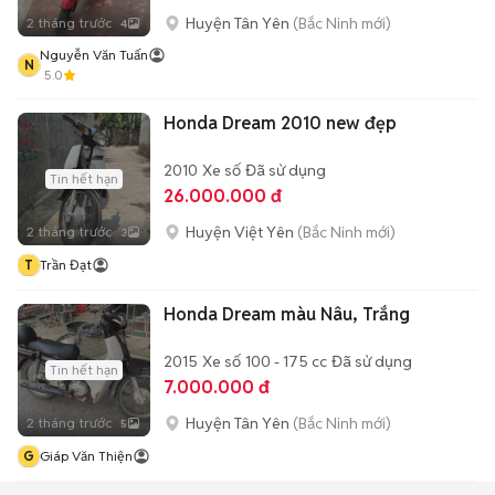
Huyện Tân Yên
(Bắc Ninh mới)
2 tháng trước
4
Nguyễn Văn Tuấn
N
5.0
Honda Dream 2010 new đẹp
2010
Xe số
Đã sử dụng
Tin hết hạn
26.000.000 đ
Huyện Việt Yên
(Bắc Ninh mới)
2 tháng trước
3
T
Trần Đạt
Honda Dream màu Nâu, Trắng
2015
Xe số
100 - 175 cc
Đã sử dụng
Tin hết hạn
7.000.000 đ
Huyện Tân Yên
(Bắc Ninh mới)
2 tháng trước
5
G
Giáp Văn Thiện