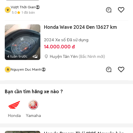
Vượt Thời Gian
v
5.0
1
đã bán
Honda Wave 2024 Đen 13627 km
2024
Xe số
Đã sử dụng
14.000.000 đ
Huyện Tân Yên
(Bắc Ninh mới)
4 tuần trước
4
n
Nguyen Duc Manh
Bạn cần tìm
hãng xe
nào ?
Honda
Yamaha