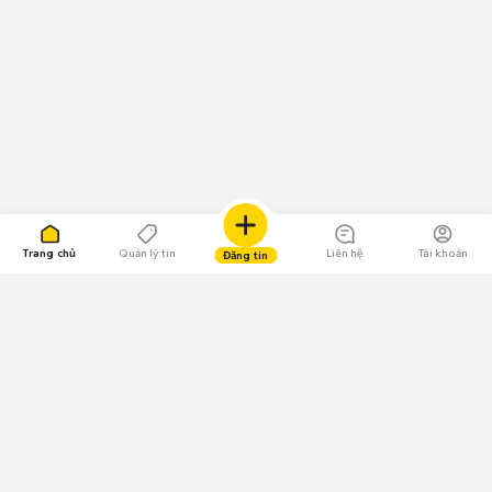
Trang chủ
Quản lý tin
Liên hệ
Tài khoản
Đăng tin
109.000 Bình chọn
Tải ứng dụng Chợ Tốt