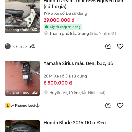
Honda Dream Thái 1995 Nguyên bản
(có fix giá)
1995
Xe số
Đã sử dụng
29.000.000 đ
Giấy tờ khớp tin đăng
1 tháng trước
5
Thành phố Bắc Giang
(Bắc Ninh mới)
Hoàng Long
Yamaha Sirius màu Đen, bạc, đỏ
2014
Xe số
Đã sử dụng
8.500.000 đ
Huyện Việt Yên
(Bắc Ninh mới)
1 tháng trước
2
L
Lý Phương Lưới
Honda Blade 2016 110cc Đen