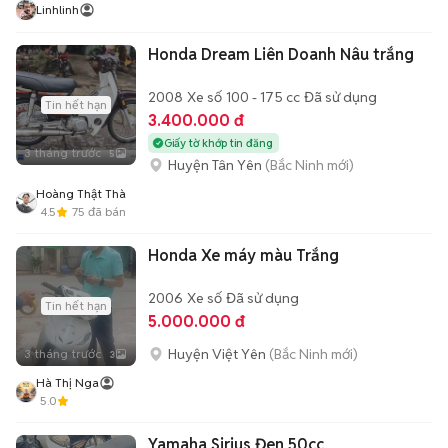
Linhlinh
Honda Dream Liên Doanh Nâu trắng
2008
Xe số
100 - 175 cc
Đã sử dụng
Tin hết hạn
3.400.000 đ
Giấy tờ khớp tin đăng
3 tháng trước
5
Huyện Tân Yên
(Bắc Ninh mới)
Hoàng Thật Thà
4.5
75
đã bán
Honda Xe máy màu Trắng
2006
Xe số
Đã sử dụng
Tin hết hạn
5.000.000 đ
Huyện Việt Yên
(Bắc Ninh mới)
3 tháng trước
3
Hà Thị Nga
5.0
Yamaha Sirius Đen 50cc