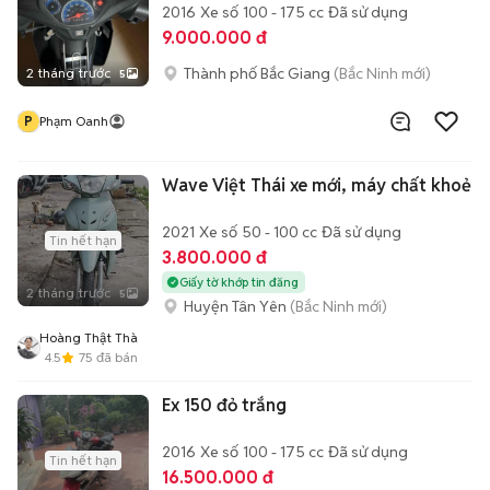
2016
Xe số
100 - 175 cc
Đã sử dụng
9.000.000 đ
Thành phố Bắc Giang
(Bắc Ninh mới)
2 tháng trước
5
P
Phạm Oanh
Wave Việt Thái xe mới, máy chất khoẻ
2021
Xe số
50 - 100 cc
Đã sử dụng
Tin hết hạn
3.800.000 đ
Giấy tờ khớp tin đăng
2 tháng trước
5
Huyện Tân Yên
(Bắc Ninh mới)
Hoàng Thật Thà
4.5
75
đã bán
Ex 150 đỏ trắng
2016
Xe số
100 - 175 cc
Đã sử dụng
Tin hết hạn
16.500.000 đ