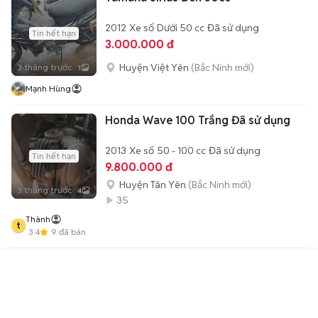
2012
Xe số
Dưới 50 cc
Đã sử dụng
Tin hết hạn
3.000.000 đ
Huyện Việt Yên
(Bắc Ninh mới)
3 tháng trước
1
Mạnh Hùng
Honda Wave 100 Trắng Đã sử dụng
2013
Xe số
50 - 100 cc
Đã sử dụng
Tin hết hạn
9.800.000 đ
Huyện Tân Yên
(Bắc Ninh mới)
3 tháng trước
4
35
Thành
t
3.4
9
đã bán