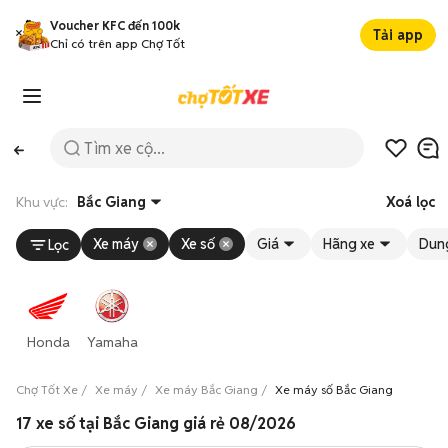
Voucher KFC đến 100k
Tải app
Chỉ có trên app Chợ Tốt
Khu vực:
Bắc Giang
Xoá lọc
Xe máy
Xe số
Giá
Hãng xe
Dung
Lọc
Honda
Yamaha
Chợ Tốt Xe
Xe máy
Xe máy Bắc Giang
Xe máy số Bắc Giang
17 xe số tại Bắc Giang giá rẻ 08/2026