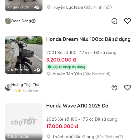
Huyện Lục Nam
(Bắc Ninh mới)
7 ngày trước
4
Đoàn Đăng
Honda Dream Nâu 100cc Đã sử dụng
2001
Xe số
100 - 175 cc
Đã sử dụng
3.200.000 đ
Giấy tờ khớp tin đăng
2 tuần trước
6
Huyện Tân Yên
(Bắc Ninh mới)
Hoàng Thật Thà
4.5
75
đã bán
Honda Wave A110 2025 Đỏ
2025
Xe số
100 - 175 cc
Đã sử dụng
17.000.000 đ
Thành phố Bắc Giang
(Bắc Ninh mới)
2 tuần trước