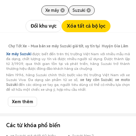
Xe máy
Suzuki
Đổi khu vực
Xóa tất cả bộ lọc
Chợ Tốt Xe - Mua bán xe máy Suzuki giá tốt, uy tín tại Huyện Gia Lâm
Xe máy Suzuki
được biết đến trên thị trường Việt Nam với nhiều mẫu mã
đa dạng, chất lượng uy tín và được nhiều người sử dụng. Được thành lập
từ 3/1909, qua thời gian tồn tại và phát triển, hãng Suzuki trở thành
thương hiệu được đông đảo khách hàng ưa chuộng.
Năm 1996, hãng Suzuki chính thức bước vào thị trường Việt Nam với xe
Suzuki Viva. Đa dạng sản phẩm từ xe số,
xe tay côn Suzuki
,
xe moto
Suzuki
đến các dòng xe tay ga, người tiêu dùng có thể có nhiều lựa chọn
để sở hữu một chiếc xe ưng ý, hợp nhu cầu nhất.
Bạn đang có nhu cầu tìm
mua xe máy
cụ thể là dòng xe máy Suzuki giá
tốt, chất lượng tại Huyện Gia Lâm,
Chợ Tốt Xe
chính là điểm đến cho bạn
Xem thêm
thỏa sức lựa chọn với hàng ngàn tin đăng đa dạng về mẫu xe, với đầy đủ
thông tin, hình ảnh,
giá xe máy Suzuki
.
Bạn đang sở hữu
xe máy Suzuki cũ
cần bán đi cho người có nhu cầu, hãy
chụp ảnh chiếc xe của bạn và đăng tin bán trên
Chợ Tốt Xe.
Tin rao
bán
Các từ khóa phổ biến
xe máy Suzuki
của bạn sẽ tiếp cận với người mua đang tìm kiếm, quá
trình mua bán sẽ diễn ra thật nhanh chóng, dễ dàng và hiệu quả.
xe Suzuki giá dưới 60 triệu
Suzuki Nex 2