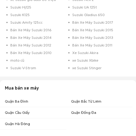
Chúc bạn có những trải nghiệm
mua bán xe máy Suzuki
tuyệt vời trên
Chợ Tốt Xe
!
Suzuki Hj125
Suzuki UA 125t
Suzuki K125
Suzuki Gladius 650
Suzuki Amity 125cc
Bán Xe Máy Suzuki 2017
Bán Xe Máy Suzuki 2016
Bán Xe Máy Suzuki 2015
Bán Xe Máy Suzuki 2014
Bán Xe Máy Suzuki 2013
Bán Xe Máy Suzuki 2012
Bán Xe Máy Suzuki 2011
Bán Xe Máy Suzuki 2010
Xe Suzuki Akira
moto cũ
xe Suzuki Xbike
Suzuki V-Strom
xe Suzuki Stinger
Mua bán xe máy
Quận Ba Đình
Quận Bắc Từ Liêm
Quận Cầu Giấy
Quận Đống Đa
Quận Hà Đông