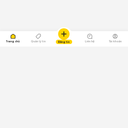
Trang chủ
Quản lý tin
Liên hệ
Tài khoản
Đăng tin
109.000 Bình chọn
Tải ứng dụng Chợ Tốt
Về Chợ Tốt
Quy chế sàn
Chính sách bảo mật
Giải quyết tranh chấp
CÔNG TY TNHH CHỢ TỐT - Người đại diện theo pháp luật:
Nguyễn Trọng Tấn; GPDKKD: 0312120782 do Sở KH & ĐT TP.HCM cấp ngày
11/01/2013;
GPMXH: 185/GP-BTTTT do Bộ Thông tin và Truyền thông
cấp ngày 09/07/2024 - Chịu trách nhiệm