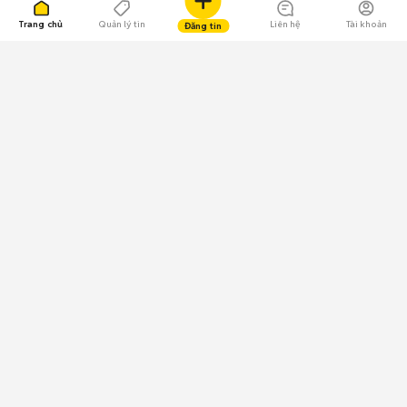
Trang chủ
Quản lý tin
Liên hệ
Tài khoản
Đăng tin
109.000 Bình chọn
Tải ứng dụng Chợ Tốt
Về Chợ Tốt
Quy chế sàn
Chính sách bảo mật
Giải quyết tranh chấp
CÔNG TY TNHH CHỢ TỐT - Người đại diện theo pháp luật:
Nguyễn Trọng Tấn; GPDKKD: 0312120782 do Sở KH & ĐT TP.HCM cấp ngày
11/01/2013;
GPMXH: 185/GP-BTTTT do Bộ Thông tin và Truyền thông
cấp ngày 09/07/2024 - Chịu trách nhiệm
nội dung: Trần Hoàng Ly.
Chính sách sử dụng