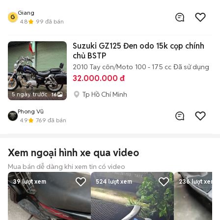
Giang
G
4.8
99
đã bán
Suzuki GZ125 Đen odo 15k cọp chính
chủ BSTP
2010
Tay côn/Moto
100 - 175 cc
Đã sử dụng
32.000.000 đ
Tp Hồ Chí Minh
5 ngày trước
16
Phong Vũ
4.9
769
đã bán
Xem ngoại hình xe qua video
Mua bán dễ dàng khi xem tin có video
39
lượt xem
524
lượt xem
236
lượt xem