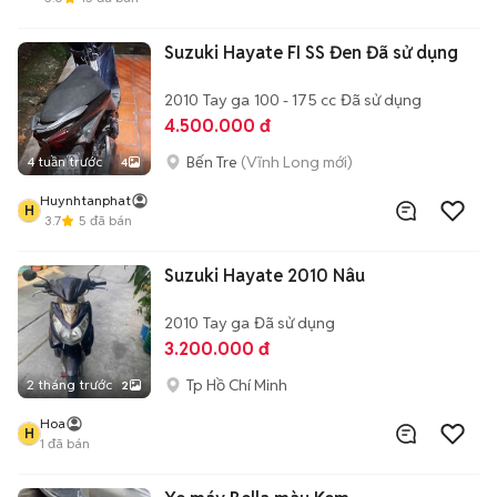
Suzuki Hayate FI SS Đen Đã sử dụng
2010
Tay ga
100 - 175 cc
Đã sử dụng
4.500.000 đ
Bến Tre
(Vĩnh Long mới)
4 tuần trước
4
Huynhtanphat
H
3.7
5
đã bán
Suzuki Hayate 2010 Nâu
2010
Tay ga
Đã sử dụng
3.200.000 đ
Tp Hồ Chí Minh
2 tháng trước
2
Hoa
H
1
đã bán