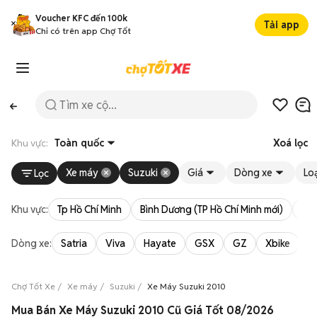
Voucher KFC đến 100k
Tải app
Chỉ có trên app Chợ Tốt
Khu vực:
Toàn quốc
Xoá lọc
Xe máy
Suzuki
Giá
Dòng xe
Loạ
Lọc
Khu vực:
Tp Hồ Chí Minh
Bình Dương (TP Hồ Chí Minh mới)
Bà 
Dòng xe:
Satria
Viva
Hayate
GSX
GZ
Xbike
Chợ Tốt Xe
Xe máy
Suzuki
Xe Máy Suzuki 2010
Mua Bán Xe Máy Suzuki 2010 Cũ Giá Tốt 08/2026