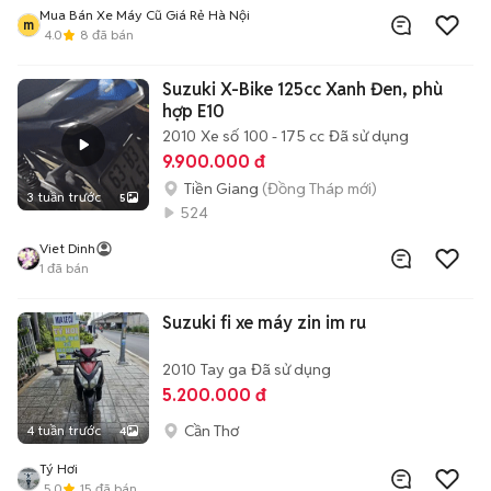
Mua Bán Xe Máy Cũ Giá Rẻ Hà Nội
m
4.0
8
đã bán
Suzuki X-Bike 125cc Xanh Đen, phù
hợp E10
2010
Xe số
100 - 175 cc
Đã sử dụng
9.900.000 đ
Tiền Giang
(Đồng Tháp mới)
3 tuần trước
5
524
Viet Dinh
1
đã bán
Suzuki fi xe máy zin im ru
2010
Tay ga
Đã sử dụng
5.200.000 đ
Cần Thơ
4 tuần trước
4
Tý Hơi
5.0
15
đã bán