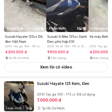
4 ngày trước
6
1
3 tuần trước
5
1
2 tháng trước
Suzuki Hayate 125cc Đỏ
Suzuki X-Bike 125cc Xanh
Xe máy Bella
đen Việt Nam
Đen, phù hợp E10
2010 Tay ga 100 - 175 cc Đã
2010 Xe số 100 - 175 cc Đã
2010 Tay ga 100
sử dụng
sử dụng
sử dụng
4.200.000 đ
9.900.000 đ
4.200.000 đ
Tp Hồ Chí Minh
Tiền Giang
Kiên Giang
Xem tin có video
Suzuki Hayate 125 Kem, Đen
2010
Tay ga
100 - 175 cc
Đã sử dụng
7.000.000 đ
Tp Hồ Chí Minh
1 tuần trước
10