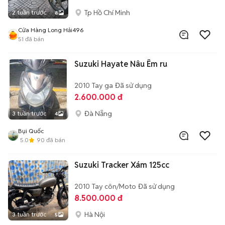
Tp Hồ Chí Minh
2 tuần trước
8
Cửa Hàng Long Hải496
51
đã bán
Suzuki Hayate Nâu Êm ru
2010
Tay ga
Đã sử dụng
2.600.000 đ
Đà Nẵng
3 tuần trước
4
Bụi Quốc
5.0
90
đã bán
Suzuki Tracker Xám 125cc
2010
Tay côn/Moto
Đã sử dụng
8.500.000 đ
Hà Nội
3 tuần trước
5