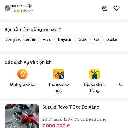
Ngoc Minh
5.0
1
đã bán
Bạn cần tìm
dòng xe
nào ?
Dòng xe:
Satria
Viva
Hayate
GSX
GZ
Xbike
Các dịch vụ và tiện ích
Định giá xe cũ
Thu mua xe
Đặt xe chính
Công
máy
hãng
n
Suzuki Revo 110cc Đỏ Xăng
2010
Xe số
100 - 175 cc
Đã sử dụng
7.000.000 đ