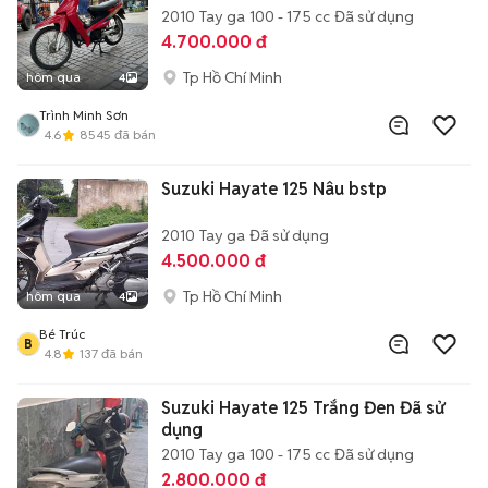
2010
Tay ga
100 - 175 cc
Đã sử dụng
4.700.000 đ
Tp Hồ Chí Minh
hôm qua
4
Trình Minh Sơn
4.6
8545
đã bán
Suzuki Hayate 125 Nâu bstp
2010
Tay ga
Đã sử dụng
4.500.000 đ
Tp Hồ Chí Minh
hôm qua
4
Bé Trúc
B
4.8
137
đã bán
Suzuki Hayate 125 Trắng Đen Đã sử
dụng
2010
Tay ga
100 - 175 cc
Đã sử dụng
2.800.000 đ