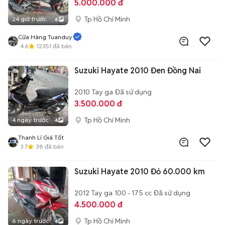
5.000.000 đ
Tp Hồ Chí Minh
24 giờ trước
6
Cửa Hàng Tuanduy
4.6
12351
đã bán
Suzuki Hayate 2010 Đen Đồng Nai
2010
Tay ga
Đã sử dụng
3.500.000 đ
Tp Hồ Chí Minh
4 ngày trước
4
Thanh Lí Giá Tốt
3.7
38
đã bán
Suzuki Hayate 2010 Đỏ 60.000 km
2012
Tay ga
100 - 175 cc
Đã sử dụng
4.500.000 đ
Tp Hồ Chí Minh
6 ngày trước
4