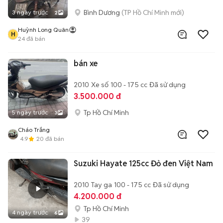
Bình Dương
(TP Hồ Chí Minh mới)
3 ngày trước
2
Huỳnh Long Quân
H
24
đã bán
bán xe
2010
Xe số
100 - 175 cc
Đã sử dụng
3.500.000 đ
Tp Hồ Chí Minh
5 ngày trước
3
Cháo Trắng
4.9
20
đã bán
Suzuki Hayate 125cc Đỏ đen Việt Nam
2010
Tay ga
100 - 175 cc
Đã sử dụng
4.200.000 đ
Tp Hồ Chí Minh
4 ngày trước
6
39