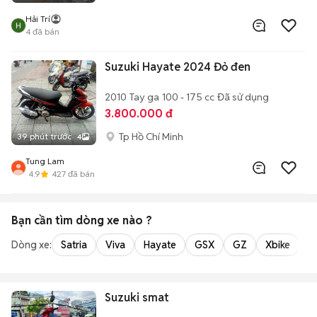
Hải Trí
4
đã bán
Suzuki Hayate 2024 Đỏ đen
2010
Tay ga
100 - 175 cc
Đã sử dụng
3.800.000 đ
Tp Hồ Chí Minh
39 phút trước
4
Tung Lam
4.9
427
đã bán
Bạn cần tìm
dòng xe
nào ?
Dòng xe:
Satria
Viva
Hayate
GSX
GZ
Xbike
Suzuki smat