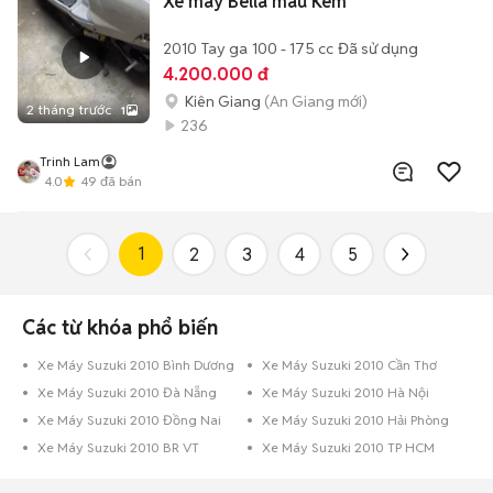
Xe máy Bella màu Kem
2010
Tay ga
100 - 175 cc
Đã sử dụng
4.200.000 đ
Kiên Giang
(An Giang mới)
2 tháng trước
1
236
Trinh Lam
4.0
49
đã bán
1
2
3
4
5
Các từ khóa phổ biến
Xe Máy Suzuki 2010 Bình Dương
Xe Máy Suzuki 2010 Cần Thơ
Xe Máy Suzuki 2010 Đà Nẵng
Xe Máy Suzuki 2010 Hà Nội
Xe Máy Suzuki 2010 Đồng Nai
Xe Máy Suzuki 2010 Hải Phòng
Xe Máy Suzuki 2010 BR VT
Xe Máy Suzuki 2010 TP HCM