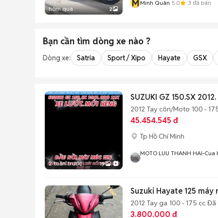
M
Minh Quân
5.0
3
đã bán
hôm qua
2
Bạn cần tìm
dòng xe
nào ?
Dòng xe:
Satria
Sport / Xipo
Hayate
GSX
SUZUKI GZ 150.SX 2012.
2012
Tay côn/Moto
100 - 17
45.454.545 đ
Tp Hồ Chí Minh
MOTO LUU THANH HAI-Cua 
, PN , TPHCM
2 tuần trước
19
Suzuki Hayate 125 máy r
2012
Tay ga
100 - 175 cc
Đã 
3.800.000 đ