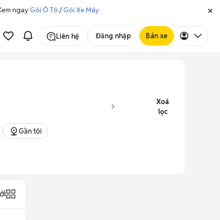
. Xem ngay
Gói Ô Tô
/
Gói Xe Máy
Đăng nhập
Bán xe
Liên hệ
Xoá
lọc
Gần tôi
ới