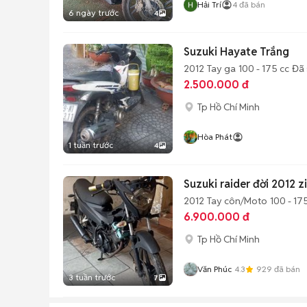
Hải Trí
4
đã bán
6 ngày trước
4
Suzuki Hayate Trắng
2012
Tay ga
100 - 175 cc
Đã 
2.500.000 đ
Tp Hồ Chí Minh
Hòa Phát
1 tuần trước
4
Suzuki raider đời 2012 zi
2012
Tay côn/Moto
100 - 17
6.900.000 đ
Tp Hồ Chí Minh
Văn Phúc
4.3
929
đã bán
3 tuần trước
7