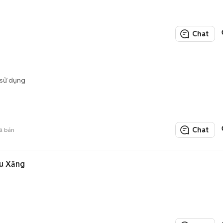
Chat
sử dụng
Chat
ã bán
âu Xăng