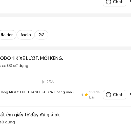
Chat
Raider
Axelo
GZ
 ODO 11K.XE LƯỚT. MỚI KENG.
5 cc
Đã sử dụng
256
Hang MOTO LUU THANH HAI 77A Hoang Van Thu
183
đã
Chat
4.1
bán
ất êm giấy tờ đầy đủ giá ok
sử dụng