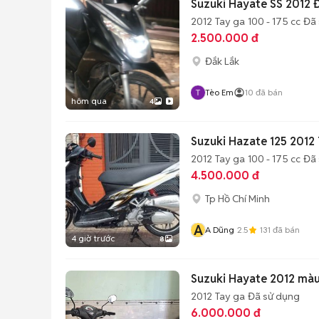
Suzuki Hayate SS 2012 
2012
Tay ga
100 - 175 cc
Đã 
2.500.000 đ
Đắk Lắk
Tèo Em
10
đã bán
hôm qua
4
Suzuki Hazate 125 2012 
2012
Tay ga
100 - 175 cc
Đã 
4.500.000 đ
Tp Hồ Chí Minh
A
A Dũng
2.5
131
đã bán
4 giờ trước
8
Suzuki Hayate 2012 mà
2012
Tay ga
Đã sử dụng
6.000.000 đ