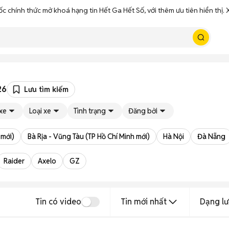
ốc chính thức mở khoá hạng tin Hết Ga Hết Số, với thêm ưu tiên hiển thị
26
Lưu tìm kiếm
xe
Loại xe
Tình trạng
Đăng bởi
 mới)
Bà Rịa - Vũng Tàu (TP Hồ Chí Minh mới)
Hà Nội
Đà Nẵng
Raider
Axelo
GZ
Tin có video
Tin mới nhất
Dạng lư