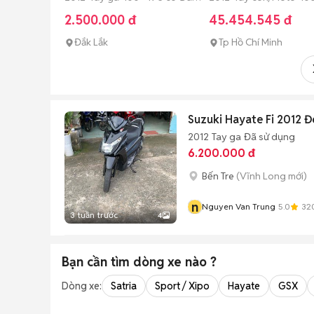
sử dụng
cc Đã sử dụng
2.500.000 đ
45.454.545 đ
Đắk Lắk
Tp Hồ Chí Minh
Suzuki Hayate Fi 2012 
2012
Tay ga
Đã sử dụng
6.200.000 đ
Bến Tre
(Vĩnh Long mới)
n
Nguyen Van Trung
5.0
32
3 tuần trước
4
Bạn cần tìm
dòng xe
nào ?
Dòng xe:
Satria
Sport / Xipo
Hayate
GSX