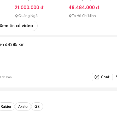
cc Đã sử dụng
cc Đã sử dụng
21.000.000 đ
48.484.000 đ
Quảng Ngãi
Tp Hồ Chí Minh
Xem tin có video
Đen 64285 km
Chat
0
đã bán
Raider
Axelo
GZ