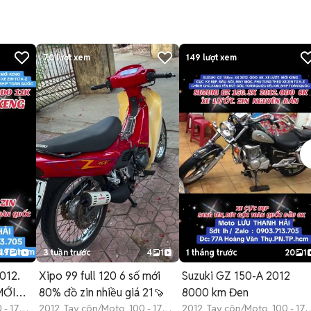
70
lượt xem
149
lượt xem
19
1
3 tuần trước
4
1
1 tháng trước
20
1
012.
Xipo 99 full 120 6 số mới
Suzuki GZ 150-A 2012
MỚI
80% đồ zin nhiều giá 21🍠
8000 km Đen
 - 175
2012 Tay côn/Moto 100 - 175
2012 Tay côn/Moto 100 - 17