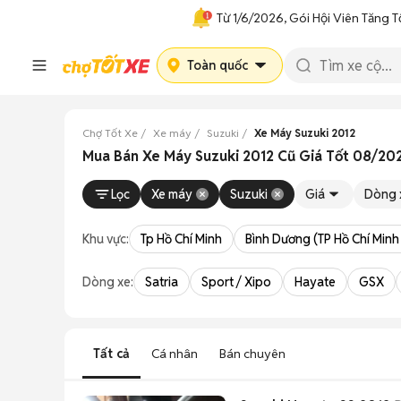
Từ 1/6/2026, Gói Hội Viên Tăng T
Toàn quốc
Chợ Tốt Xe
Xe máy
Suzuki
Xe Máy Suzuki 2012
Mua Bán Xe Máy Suzuki 2012 Cũ Giá Tốt 08/20
Lọc
Xe máy
Suzuki
Giá
Dòng 
Khu vực:
Tp Hồ Chí Minh
Bình Dương (TP Hồ Chí Minh
Dòng xe:
Satria
Sport / Xipo
Hayate
GSX
Tất cả
Cá nhân
Bán chuyên