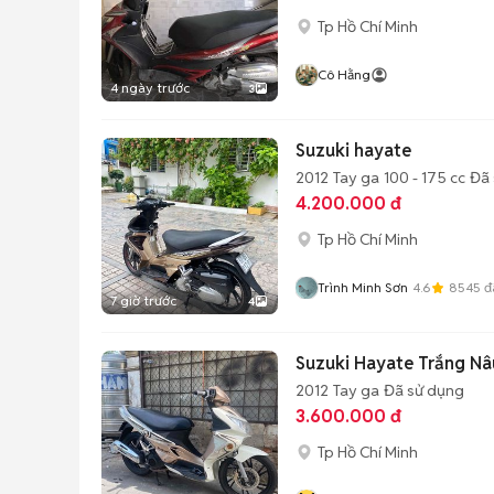
Tp Hồ Chí Minh
Cô Hằng
4 ngày trước
3
Suzuki hayate
2012
Tay ga
100 - 175 cc
Đã 
4.200.000 đ
Tp Hồ Chí Minh
Trình Minh Sơn
4.6
8545
đ
7 giờ trước
4
Suzuki Hayate Trắng N
2012
Tay ga
Đã sử dụng
3.600.000 đ
Tp Hồ Chí Minh