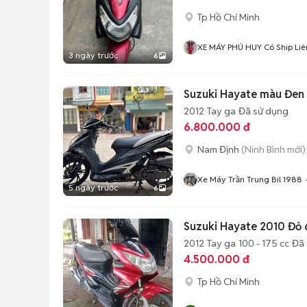
Tp Hồ Chí Minh
XE MÁY PHÚ HUY Có Ship Liên
3 ngày trước
6
Suzuki Hayate màu Đen
2012
Tay ga
Đã sử dụng
6.800.000 đ
Nam Định
(Ninh Bình mới)
Xe Máy Trần Trung Bil 1988
5 ngày trước
6
Suzuki Hayate 2010 Đỏ
2012
Tay ga
100 - 175 cc
Đã 
4.500.000 đ
Tp Hồ Chí Minh