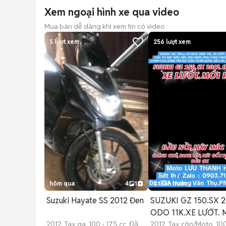
Xem ngoại hình xe qua video
Mua bán dễ dàng khi xem tin có video
5
lượt xem
256
lượt xem
hôm qua
4
1
2 tuần trước
Suzuki Hayate SS 2012 Đen
SUZUKI GZ 150.SX 2
ODO 11K.XE LƯỚT. 
2012 Tay ga 100 - 175 cc Đã
KENG.
2012 Tay côn/Moto 100