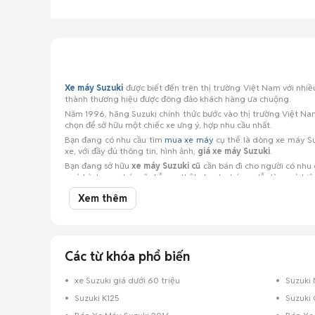
Xe máy Suzuki
được biết đến trên thị trường Việt Nam với nhiều
thành thương hiệu được đông đảo khách hàng ưa chuộng.
Năm 1996, hãng Suzuki chính thức bước vào thị trường Việt Nam
chọn để sở hữu một chiếc xe ưng ý, hợp nhu cầu nhất.
Bạn đang có nhu cầu tìm
mua xe máy
cụ thể là dòng xe máy Su
xe, với đầy đủ thông tin, hình ảnh,
giá xe máy Suzuki
.
Bạn đang sở hữu
xe máy Suzuki cũ
cần bán đi cho người có nhu 
quá trình mua bán sẽ diễn ra thật nhanh chóng, dễ dàng và hiệ
Chúc bạn có những trải nghiệm
mua bán xe máy Suzuki
tuyệt v
Xem thêm
Các từ khóa phổ biến
xe Suzuki giá dưới 60 triệu
Suzuki 
Suzuki K125
Suzuki 