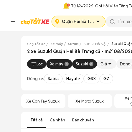
Từ 1/6/2026, Gói Hội Viên Tăng T
Quận Hai Bà Trưng
Chợ Tốt Xe
Xe máy
Suzuki
Suzuki Hà Nội
Suzuki Quận
2 xe Suzuki Quận Hai Bà Trưng cũ - mới 08/202
Lọc
Xe máy
Suzuki
Giá
Dòng 
Dòng xe:
Satria
Hayate
GSX
GZ
Xe 
Xe Côn Tay Suzuki
Xe Moto Suzuki
Tất cả
Cá nhân
Bán chuyên