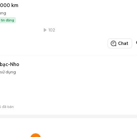
3000 km
ụng
 tin đăng
102
Chat
 bạc-Nho
 sử dụng
5
đã bán