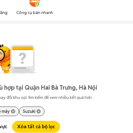
hãng
Công cụ bán nhanh
 hợp tại Quận Hai Bà Trưng, Hà Nội
hay đổi khu vực tìm kiếm để xem nhiều kết quả hơn
e máy
Suzuki
 vực
Xóa tất cả bộ lọc