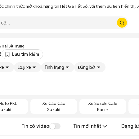
ốc chính thức mở khoá hạng tin Hết Ga Hết Số, với thêm ưu tiên hiển thị
 Hai Bà Trưng
6
Lưu tìm kiếm
xe
Loại xe
Tình trạng
Đăng bởi
Moto PKL
Xe Cào Cào
Xe Suzuki Cafe
Suzuki
Suzuki
Racer
Tin có video
Tin mới nhất
Dạng lư