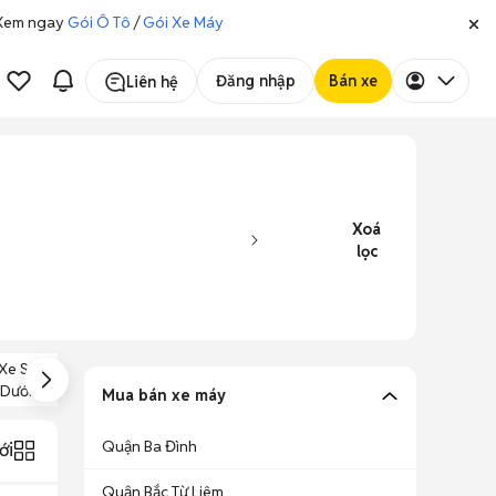
. Xem ngay
Gói Ô Tô
/
Gói Xe Máy
Đăng nhập
Bán xe
Liên hệ
Xoá
lọc
Xe Suzuki Giá
Xe Suzuki Giá
Xe Suzuki Giá
Dưới 20 Triệu
Dưới 30 Triệu
Dưới 40 Triệu
Mua bán xe máy
Quận Ba Đình
ới
Quận Bắc Từ Liêm