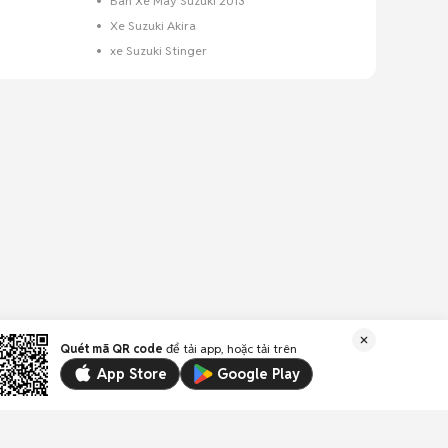
Bán Xe Máy Suzuki 2013
Xe Suzuki Akira
xe Suzuki Stinger
Quét mã QR code
để tải app, hoặc tải trên
App Store
Google Play