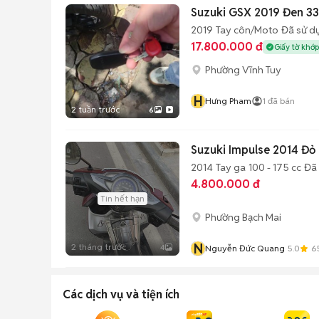
Suzuki GSX 2019 Đen 3
2019
Tay côn/Moto
Đã sử d
17.800.000 đ
Giấy tờ khớp
Phường Vĩnh Tuy
H
Hưng Pham
1
đã bán
2 tuần trước
6
Suzuki Impulse 2014 Đỏ
2014
Tay ga
100 - 175 cc
Đã
4.800.000 đ
Tin hết hạn
Phường Bạch Mai
N
2 tháng trước
4
Nguyễn Đức Quang
5.0
6
Các dịch vụ và tiện ích