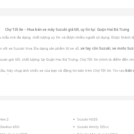
Chợ Tốt Xe - Mua bán xe máy Suzuki giá tốt, uy tín tại Quận Hai Bà Trưng
 mẫu mã đa dạng, chất lượng uy tín và được nhiều người sử dụng. Được thành lập 
 với xe Suzuki Viva. Đa dạng sản phẩm từ xe số,
xe tay côn Suzuki
,
xe moto Suz
zuki giá tốt, chất lượng tại Quận Hai Bà Trưng,
Chợ Tốt Xe
chính là điểm đến ch
cầu, hãy chụp ảnh chiếc xe của bạn và đăng tin bán trên
Chợ Tốt Xe.
Tin rao
bán 
u quả.
ời trên
Chợ Tốt Xe
!
Nex 2
Suzuki Hj125
Gladius 650
Suzuki Amity 125cc