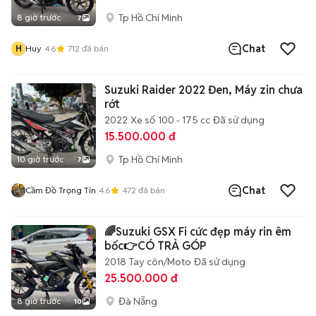
Tp Hồ Chí Minh
8 giờ trước
7
Chat
H
Huy
4.6
712
đã bán
Suzuki Raider 2022 Đen, Máy zin chưa
rớt
2022
Xe số
100 - 175 cc
Đã sử dụng
15.500.000 đ
Tp Hồ Chí Minh
10 giờ trước
7
Chat
Cầm Đồ Trọng Tín
4.6
472
đã bán
🌈Suzuki GSX Fi cức đẹp máy rin êm
bốc👉CÓ TRẢ GÓP
2018
Tay côn/Moto
Đã sử dụng
25.500.000 đ
Đà Nẵng
8 giờ trước
10