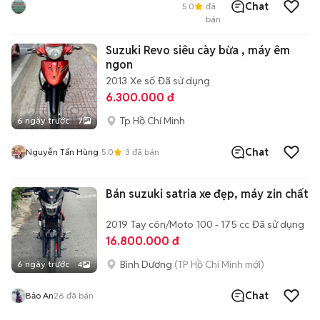
Chat
Phạm Thế Hiển Q8
5.0
đã
bán
Suzuki Revo siêu cày bừa , máy êm
ngon
2013
Xe số
Đã sử dụng
6.300.000 đ
Tp Hồ Chí Minh
6 ngày trước
7
Chat
Nguyễn Tấn Hùng
5.0
3
đã bán
Bán suzuki satria xe đẹp, máy zin chất
2019
Tay côn/Moto
100 - 175 cc
Đã sử dụng
16.800.000 đ
Bình Dương
(TP Hồ Chí Minh mới)
6 ngày trước
4
Chat
Bảo An
26
đã bán