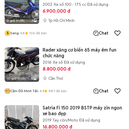
2002
Xe số
100 - 175 cc
Đã sử dụng
6.900.000 đ
Tp Hồ Chí Minh
2 giờ trước
7
Chat
S
Sang
4.8
106
đã bán
Rader xăng cơ biển 65 máy êm fun
chức năng
2016
Xe số
Đã sử dụng
8.800.000 đ
Cần Thơ
10 giờ trước
5
Chat
Cầm Đồ Minh Tấn
4.4
887
đã bán
Satria Fi 150 2019 BSTP máy zin ngon
xe bao đẹp
2019
Tay côn/Moto
Đã sử dụng
16.800.000 đ