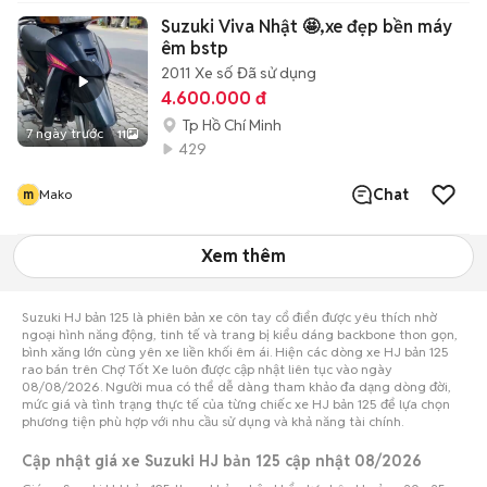
Suzuki Viva Nhật 🤩,xe đẹp bền máy
êm bstp
2011
Xe số
Đã sử dụng
4.600.000 đ
Tp Hồ Chí Minh
7 ngày trước
11
429
Chat
m
Mako
Xem thêm
Suzuki HJ bản 125 là phiên bản xe côn tay cổ điển được yêu thích nhờ
ngoại hình năng động, tinh tế và trang bị kiểu dáng backbone thon gọn,
bình xăng lớn cùng yên xe liền khối êm ái. Hiện các dòng xe HJ bản 125
rao bán trên Chợ Tốt Xe luôn được cập nhật liên tục vào ngày
08/08/2026. Người mua có thể dễ dàng tham khảo đa dạng dòng đời,
mức giá và tình trạng thực tế của từng chiếc xe HJ bản 125 để lựa chọn
phương tiện phù hợp với nhu cầu sử dụng và khả năng tài chính.
Cập nhật giá xe Suzuki HJ bản 125 cập nhật 08/2026