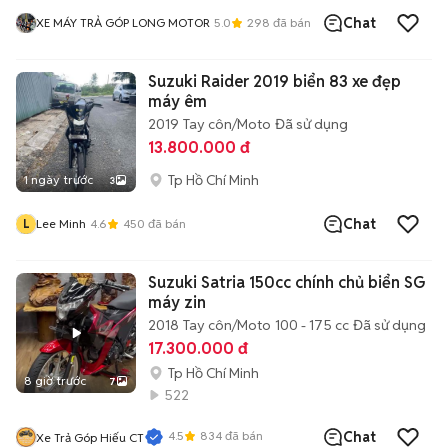
Chat
XE MÁY TRẢ GÓP LONG MOTOR
5.0
298
đã bán
Suzuki Raider 2019 biển 83 xe đẹp
máy êm
2019
Tay côn/Moto
Đã sử dụng
13.800.000 đ
Tp Hồ Chí Minh
1 ngày trước
3
Chat
L
Lee Minh
4.6
450
đã bán
Suzuki Satria 150cc chính chủ biển SG
máy zin
2018
Tay côn/Moto
100 - 175 cc
Đã sử dụng
17.300.000 đ
Tp Hồ Chí Minh
8 giờ trước
7
522
4.5
834
đã bán
Chat
Xe Trả Góp Hiếu CT