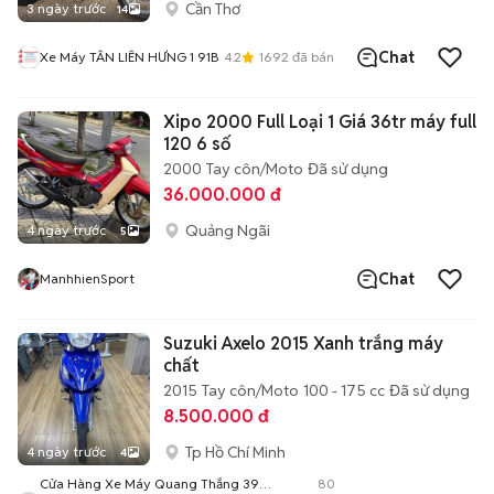
Cần Thơ
3 ngày trước
14
Chat
Xe Máy TÂN LIÊN HƯNG 1 91B
4.2
1692
đã bán
Xipo 2000 Full Loại 1 Giá 36tr máy full
120 6 số
2000
Tay côn/Moto
Đã sử dụng
36.000.000 đ
Quảng Ngãi
4 ngày trước
5
Chat
ManhhienSport
Suzuki Axelo 2015 Xanh trắng máy
chất
2015
Tay côn/Moto
100 - 175 cc
Đã sử dụng
8.500.000 đ
Tp Hồ Chí Minh
4 ngày trước
4
Cửa Hàng Xe Máy Quang Thắng 394
80