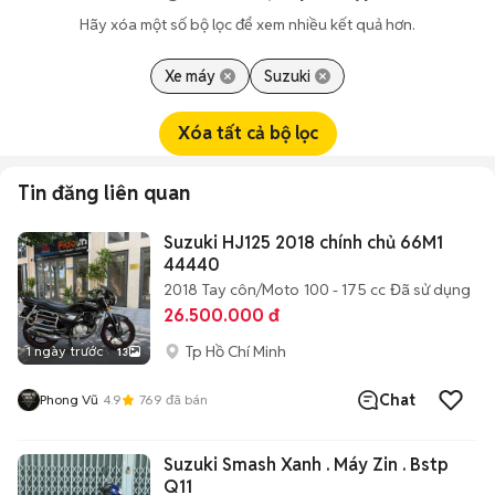
Hãy xóa một số bộ lọc để xem nhiều kết quả hơn.
Xe máy
Suzuki
Xóa tất cả bộ lọc
Tin đăng liên quan
Suzuki HJ125 2018 chính chủ 66M1
44440
2018
Tay côn/Moto
100 - 175 cc
Đã sử dụng
26.500.000 đ
Tp Hồ Chí Minh
1 ngày trước
13
Chat
Phong Vũ
4.9
769
đã bán
Suzuki Smash Xanh . Máy Zin . Bstp
Q11