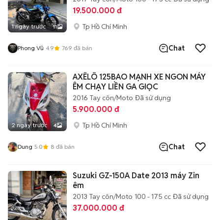
19.500.000 đ
Tp Hồ Chí Minh
1 ngày trước
11
Chat
Phong Vũ
4.9
769
đã bán
AXÊLÔ 125BAO MẠNH XE NGON MÁY
ÊM CHẠY LIỀN GA GIỌC
2016
Tay côn/Moto
Đã sử dụng
5.900.000 đ
Tp Hồ Chí Minh
2 ngày trước
4
Chat
Dung
5.0
8
đã bán
Suzuki GZ-150A Date 2013 máy Zin
êm
2013
Tay côn/Moto
100 - 175 cc
Đã sử dụng
37.000.000 đ