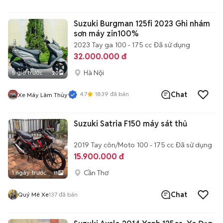
Suzuki Burgman 125fi 2023 Ghi nhám
sơn máy zin100%
2023
Tay ga
100 - 175 cc
Đã sử dụng
32.000.000 đ
Hà Nội
5 giờ trước
20
4.7
1839
đã bán
Chat
Xe Máy Lâm Thủy
Suzuki Satria F150 máy sát thủ
2019
Tay côn/Moto
100 - 175 cc
Đã sử dụng
15.900.000 đ
Cần Thơ
1 ngày trước
11
Chat
Quý Mê Xe
137
đã bán