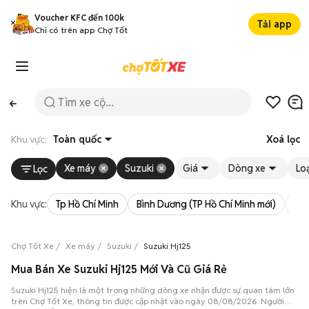
Voucher KFC đến 100k
Tải app
Chỉ có trên app Chợ Tốt
Khu vực:
Toàn quốc
Xoá lọc
Xe máy
Suzuki
Giá
Dòng xe
Loạ
Lọc
Khu vực:
Tp Hồ Chí Minh
Bình Dương (TP Hồ Chí Minh mới)
Bà 
Chợ Tốt Xe
Xe máy
Suzuki
Suzuki Hj125
Mua Bán Xe Suzuki Hj125 Mới Và Cũ Giá Rẻ
Suzuki Hj125 hiện là một trong những dòng xe nhận được sự quan tâm lớn
trên Chợ Tốt Xe, thông tin được cập nhật vào ngày 08/08/2026. Người