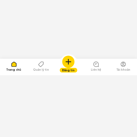
Trang chủ
Quản lý tin
Liên hệ
Tài khoản
Đăng tin
109.000 Bình chọn
Tải ứng dụng Chợ Tốt