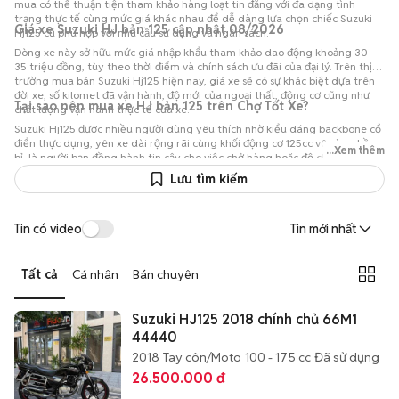
mua có thể thuận tiện tham khảo hàng loạt tin đăng với đa dạng tình
trạng thực tế cùng mức giá khác nhau để dễ dàng lựa chọn chiếc Suzuki
Giá xe Suzuki HJ bản 125 cập nhật 08/2026
Hj125 cũ phù hợp với nhu cầu sử dụng và ngân sách.
Dòng xe này sở hữu mức giá nhập khẩu tham khảo dao động khoảng 30 -
35 triệu đồng, tùy theo thời điểm và chính sách ưu đãi của đại lý. Trên thị
trường mua bán Suzuki Hj125 hiện nay, giá xe sẽ có sự khác biệt dựa trên
đời xe, số kilomet đã vận hành, độ mới của ngoại thất, động cơ cũng như
Tại sao nên mua xe HJ bản 125 trên Chợ Tốt Xe?
chất lượng vận hành thực tế của xe.
Suzuki Hj125 được nhiều người dùng yêu thích nhờ kiểu dáng backbone cổ
điển thực dụng, yên xe dài rộng rãi cùng khối động cơ 125cc vô cùng bền
...Xem thêm
bỉ, là người bạn đồng hành tin cậy cho việc chở hàng hoặc độ chế. Tại Chợ
Tốt Xe, người dùng có thể dễ dàng so sánh nhiều lựa chọn xe cũ và mới từ
Lưu tìm kiếm
các nguồn uy tín để tìm được chiếc phương tiện phù hợp nhất với nhu cầu
và khả năng tài chính.
Tin có video
Tin mới nhất
Tất cả
Cá nhân
Bán chuyên
Suzuki HJ125 2018 chính chủ 66M1
44440
2018
Tay côn/Moto
100 - 175 cc
Đã sử dụng
26.500.000 đ