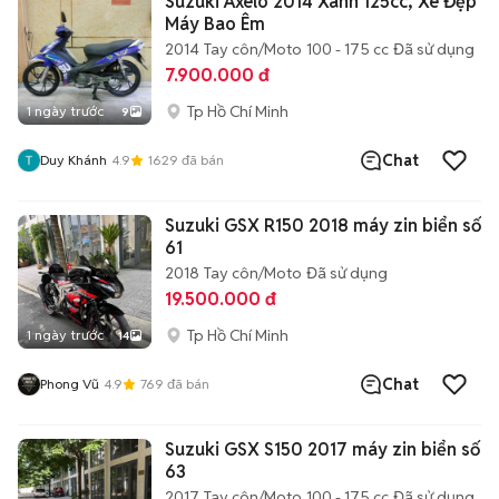
Suzuki Axelo 2014 Xanh 125cc, Xe Đẹp
Máy Bao Êm
2014
Tay côn/Moto
100 - 175 cc
Đã sử dụng
7.900.000 đ
Tp Hồ Chí Minh
1 ngày trước
9
Chat
Duy Khánh
4.9
1629
đã bán
Suzuki GSX R150 2018 máy zin biển số
61
2018
Tay côn/Moto
Đã sử dụng
19.500.000 đ
Tp Hồ Chí Minh
1 ngày trước
14
Chat
Phong Vũ
4.9
769
đã bán
Suzuki GSX S150 2017 máy zin biển số
63
2017
Tay côn/Moto
100 - 175 cc
Đã sử dụng