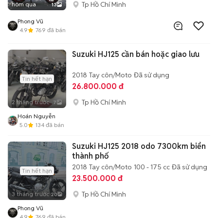
Tp Hồ Chí Minh
hôm qua
13
Phong Vũ
4.9
769
đã bán
Suzuki HJ125 cần bán hoặc giao lưu
2018
Tay côn/Moto
Đã sử dụng
Tin hết hạn
26.800.000 đ
Tp Hồ Chí Minh
2 tháng trước
7
Hoán Nguyễn
5.0
134
đã bán
Suzuki HJ125 2018 odo 7300km biển
thành phố
2018
Tay côn/Moto
100 - 175 cc
Đã sử dụng
Tin hết hạn
23.500.000 đ
Tp Hồ Chí Minh
3 tháng trước
20
Phong Vũ
4.9
769
đã bán