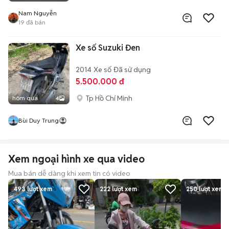
Nam Nguyễn
19
đã bán
Xe số Suzuki Đen
2014
Xe số
Đã sử dụng
5.500.000 đ
Tp Hồ Chí Minh
hôm qua
4
Bùi Duy Trung
Xem ngoại hình xe qua video
Mua bán dễ dàng khi xem tin có video
493
lượt xem
222
lượt xem
250
lượt xem