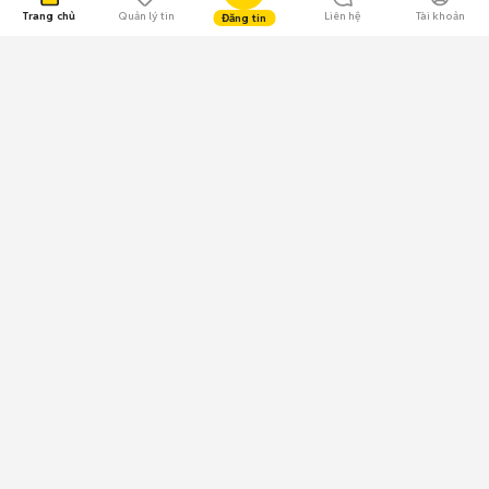
Trang chủ
Quản lý tin
Liên hệ
Tài khoản
Đăng tin
109.000 Bình chọn
Tải ứng dụng Chợ Tốt
Về Chợ Tốt
Quy chế sàn
Chính sách bảo mật
Giải quyết tranh chấp
CÔNG TY TNHH CHỢ TỐT - Người đại diện theo pháp luật:
Nguyễn Trọng Tấn; GPDKKD: 0312120782 do Sở KH & ĐT TP.HCM cấp ngày
11/01/2013;
GPMXH: 185/GP-BTTTT do Bộ Thông tin và Truyền thông
cấp ngày 09/07/2024 - Chịu trách nhiệm
nội dung: Trần Hoàng Ly.
Chính sách sử dụng