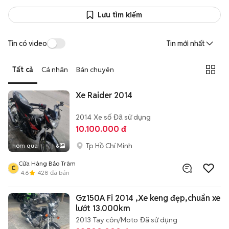
Lưu tìm kiếm
Tin có video
Tin mới nhất
Tất cả
Cá nhân
Bán chuyên
Xe Raider 2014
2014
Xe số
Đã sử dụng
10.100.000 đ
Tp Hồ Chí Minh
hôm qua
6
Cửa Hàng Bảo Trâm
C
4.6
428
đã bán
Gz150A Fi 2014 ,Xe keng đẹp,chuẩn xe
lướt 13.000km
2013
Tay côn/Moto
Đã sử dụng