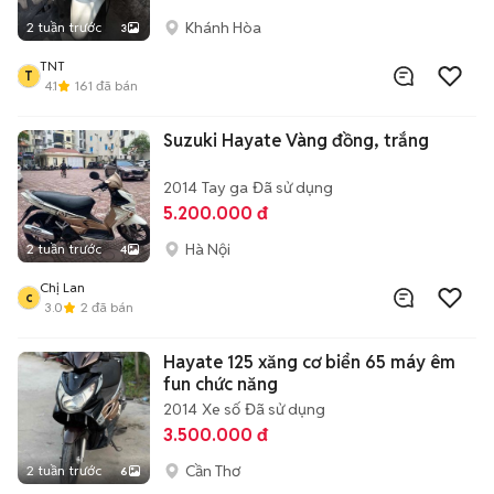
Khánh Hòa
2 tuần trước
3
TNT
T
4.1
161
đã bán
Suzuki Hayate Vàng đồng, trắng
2014
Tay ga
Đã sử dụng
5.200.000 đ
Hà Nội
2 tuần trước
4
Chị Lan
c
3.0
2
đã bán
Hayate 125 xăng cơ biển 65 máy êm
fun chức năng
2014
Xe số
Đã sử dụng
3.500.000 đ
Cần Thơ
2 tuần trước
6