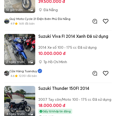
39.500.000 đ
Đà Nẵng
12 giờ trước
9
Quý Moto Cycle 21 Điện Biên Phủ Đà Nẵng
4.9
168
đã bán
Suzuki Viva FI 2014 Xanh Đã sử dụng
2014
Xe số
100 - 175 cc
Đã sử dụng
10.000.000 đ
Tp Hồ Chí Minh
2 ngày trước
6
Cửa Hàng Tuanduy
4.6
12351
đã bán
Suzuki Thunder 150FI 2014
2007
Tay côn/Moto
100 - 175 cc
Đã sử dụng
18.000.000 đ
Giấy tờ khớp tin đăng
4 ngày trước
6