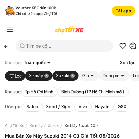
Voucher KFC đến 100k
Tải app
Chỉ có trên app Chợ Tốt
Khu vực:
Toàn quốc
Xoá lọc
Xe máy
Suzuki
Giá
Dòng xe
Loạ
Lọc
Khu vực:
Tp Hồ Chí Minh
Bình Dương (TP Hồ Chí Minh mới)
Bà 
Dòng xe:
Satria
Sport / Xipo
Viva
Hayate
GSX
Ra
Chợ Tốt Xe
Xe máy
Suzuki
Xe Máy Suzuki 2014
Mua Bán Xe Máy Suzuki 2014 Cũ Giá Tốt 08/2026