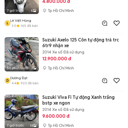
4.800.000 đ
Tp Hồ Chí Minh
7 giờ trước
5
Lê Việt Hùng
L
3.0
165
đã bán
Suzuki Axelo 125 Côn tự động trả trc
6tr9 nhận xe
2014
Xe số
Đã sử dụng
12.900.000 đ
Tp Hồ Chí Minh
50 phút trước
9
Dương Đạt
D
4.4
923
đã bán
Suzuki Viva Fi Tự động Xanh trắng
bstp xe ngon
2014
Xe số
Đã sử dụng
9.600.000 đ
Tp Hồ Chí Minh
7 giờ trước
12