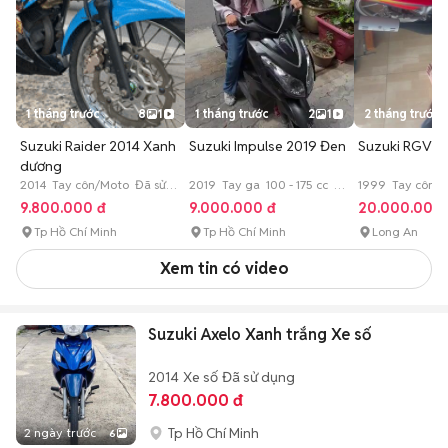
1 tháng trước
8
1
1 tháng trước
2
1
2 tháng trước
Suzuki Raider 2014 Xanh
Suzuki Impulse 2019 Đen
Suzuki RGV
dương
2014 Tay côn/Moto Đã sử
2019 Tay ga 100 - 175 cc Đã
1999 Tay côn/M
dụng
sử dụng
175 cc Đã sử dụ
9.800.000 đ
9.000.000 đ
20.000.000 
Tp Hồ Chí Minh
Tp Hồ Chí Minh
Long An
Xem tin có video
Suzuki Axelo Xanh trắng Xe số
2014
Xe số
Đã sử dụng
7.800.000 đ
Tp Hồ Chí Minh
2 ngày trước
6