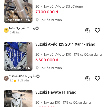
2014
Tay côn/Moto
Đã sử dụng
7.700.000 đ
Tp Hồ Chí Minh
2 tuần trước
9
Toàn Nguyễn Trung
T
10
đã bán
Suzuki Axelo 125 2014 Xanh-Trắng
2014
Tay côn/Moto
100 - 175 cc
Đã sử dụng
6.500.000 đ
Tp Hồ Chí Minh
1 tuần trước
5
ChíTuấn859 Nguyễn
5.0
5
đã bán
Suzuki Hayate F1 Trắng
2014
Tay ga
100 - 175 cc
Đã sử dụng