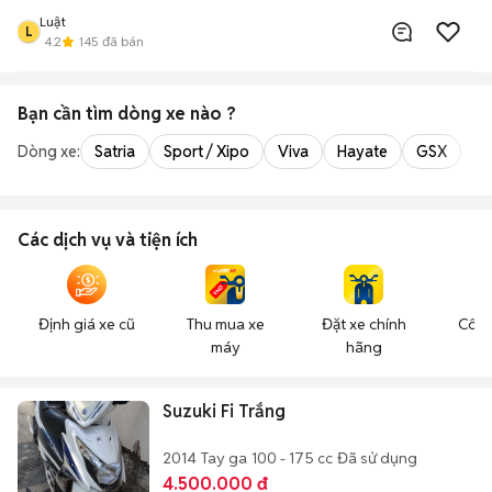
Luật
L
4.2
145
đã bán
Bạn cần tìm
dòng xe
nào ?
Dòng xe:
Satria
Sport / Xipo
Viva
Hayate
GSX
Ra
Các dịch vụ và tiện ích
Định giá xe cũ
Thu mua xe
Đặt xe chính
Công
máy
hãng
n
Suzuki Fi Trắng
2014
Tay ga
100 - 175 cc
Đã sử dụng
4.500.000 đ