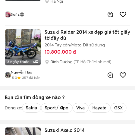
Hà Nội
Sofia
Suzuki Raider 2014 xe đẹp giá tốt giấy
tờ đầy đủ
2014
Tay côn/Moto
Đã sử dụng
10.800.000 đ
Bình Dương
(TP Hồ Chí Minh mới)
3 ngày trước
6
Nguyễn Hảo
5.0
357
đã bán
Bạn cần tìm
dòng xe
nào ?
Dòng xe:
Satria
Sport / Xipo
Viva
Hayate
GSX
Ra
Suzuki Axelo 2014