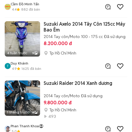
Cầm Đồ Minh Tấn
4.4
882
đã bán
Suzuki Axelo 2014 Tây Côn 125cc Máy
Bao Êm
2014
Tay côn/Moto
100 - 175 cc
Đã sử dụng
8.200.000 đ
Tp Hồ Chí Minh
4 tuần trước
9
Duy Khánh
4.9
1625
đã bán
Suzuki Raider 2014 Xanh dương
2014
Tay côn/Moto
Đã sử dụng
9.800.000 đ
Tp Hồ Chí Minh
1 tháng trước
8
493
Phan Thanh Khoa
5.0