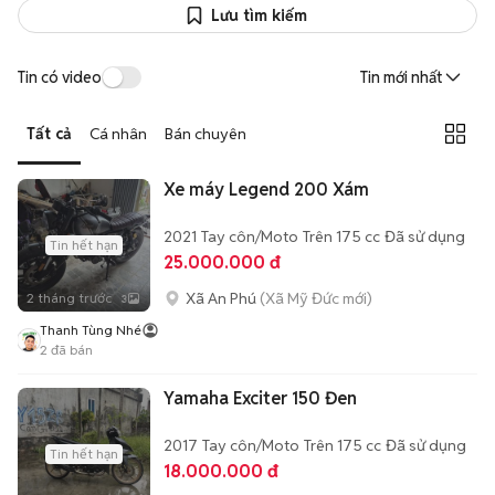
Lưu tìm kiếm
Tin có video
Tin mới nhất
Tất cả
Cá nhân
Bán chuyên
Xe máy Legend 200 Xám
2021
Tay côn/Moto
Trên 175 cc
Đã sử dụng
Tin hết hạn
25.000.000 đ
Xã An Phú
(Xã Mỹ Đức mới)
2 tháng trước
3
Thanh Tùng Nhé
2
đã bán
Yamaha Exciter 150 Đen
2017
Tay côn/Moto
Trên 175 cc
Đã sử dụng
Tin hết hạn
18.000.000 đ