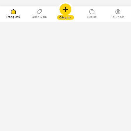
Trang chủ
Quản lý tin
Liên hệ
Tài khoản
Đăng tin
109.000 Bình chọn
Tải ứng dụng Chợ Tốt
Về Chợ Tốt
Quy chế sàn
Chính sách bảo mật
Giải quyết tranh chấp
CÔNG TY TNHH CHỢ TỐT - Người đại diện theo pháp luật:
Nguyễn Trọng Tấn; GPDKKD: 0312120782 do Sở KH & ĐT TP.HCM cấp ngày
11/01/2013;
GPMXH: 185/GP-BTTTT do Bộ Thông tin và Truyền thông
cấp ngày 09/07/2024 - Chịu trách nhiệm