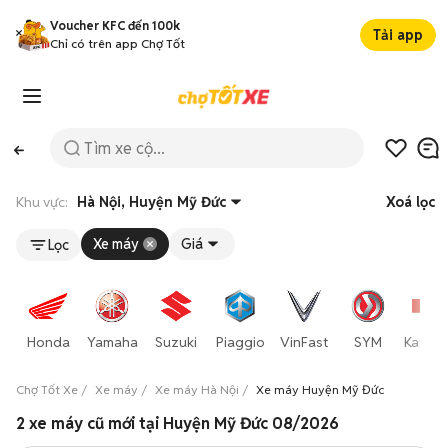
Voucher KFC đến 100k
Tải app
Chỉ có trên app Chợ Tốt
Khu vực:
Hà Nội, Huyện Mỹ Đức
Xoá lọc
Xe máy
Giá
Lọc
Honda
Yamaha
Suzuki
Piaggio
VinFast
SYM
Kawas
Chợ Tốt Xe
Xe máy
Xe máy Hà Nội
Xe máy Huyện Mỹ Đức
2 xe máy cũ mới tại Huyện Mỹ Đức 08/2026