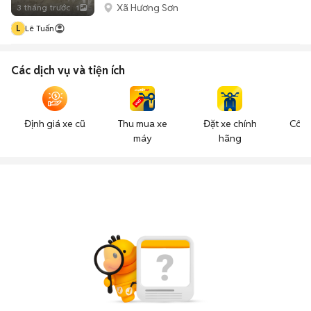
Xã Hương Sơn
3 tháng trước
1
L
Lê Tuấn
Các dịch vụ và tiện ích
Định giá xe cũ
Thu mua xe
Đặt xe chính
Công
máy
hãng
n