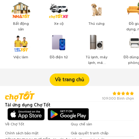
Bất động
Xe cộ
Thú cưng
Đồ gi
sản
dụng, 
thất, c
cảnh
Việc làm
Đồ điện tử
Tủ lạnh, máy
Đồ dùng
lạnh, máy
phòng
giặt
công n
nghiệ
Về trang chủ
109.000 Bình chọn
Tải ứng dụng Chợ Tốt
Về Chợ Tốt
Quy chế sàn
Chính sách bảo mật
Giải quyết tranh chấp