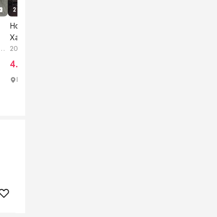
2 tháng trước
7
1
Honda Wave Trung Quốc
Xanh đen
2007 Xe số 100 - 175 cc Đã sử
dụng
4.700.000 đ
Huyện Cái Nước