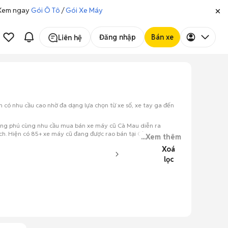
. Xem ngay
Gói Ô Tô
/
Gói Xe Máy
Đăng nhập
Bán xe
Liên hệ
có nhu cầu cao nhờ đa dạng lựa chọn từ xe số, xe tay ga đến
 phong phú cùng nhu cầu mua bán xe máy cũ Cà Mau diễn ra
h. Hiện có 85+ xe máy cũ đang được rao bán tại Cà Mau trên
...Xem thêm
Xoá
lọc