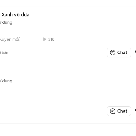
 Xanh võ dưa
ử dụng
 Xuyên mới)
318
Chat
 bán
ử dụng
Chat