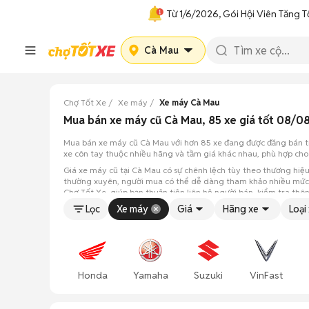
Từ 1/6/2026, Gói Hội Viên Tăng T
Cà Mau
Chợ Tốt Xe
Xe máy
Xe máy Cà Mau
Mua bán xe máy cũ Cà Mau, 85 xe giá tốt 08/0
Mua bán xe máy cũ Cà Mau với hơn 85 xe đang được đăng bán tr
xe côn tay thuộc nhiều hãng và tầm giá khác nhau, phù hợp cho v
Giá xe máy cũ tại Cà Mau có sự chênh lệch tùy theo thương hiệ
thường xuyên, người mua có thể dễ dàng tham khảo nhiều mức g
Chợ Tốt Xe, giúp bạn thuận tiện liên hệ người bán, kiểm tra thô
Lọc
Xe máy
Giá
Hãng xe
Loại
Honda
Yamaha
Suzuki
VinFast