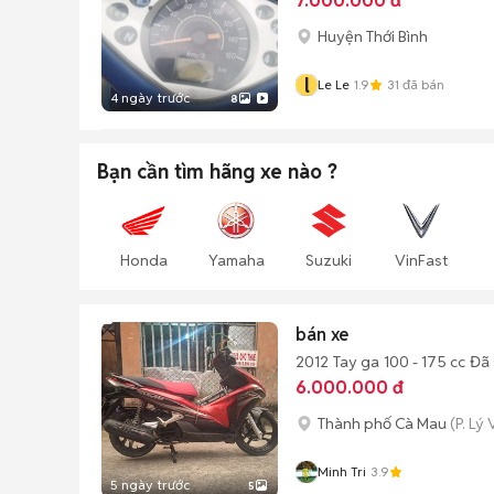
7.000.000 đ
Huyện Thới Bình
l
Le Le
1.9
31
đã bán
4 ngày trước
8
Bạn cần tìm
hãng xe
nào ?
Honda
Yamaha
Suzuki
VinFast
bán xe
2012
Tay ga
100 - 175 cc
Đã 
6.000.000 đ
Thành phố Cà Mau
(P. Lý
Minh Tri
3.9
5 ngày trước
5