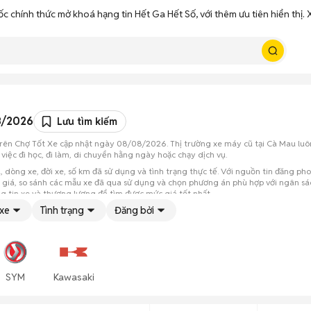
ốc chính thức mở khoá hạng tin Hết Ga Hết Số, với thêm ưu tiên hiển thị
8/2026
Lưu tìm kiếm
ên Chợ Tốt Xe cập nhật ngày 08/08/2026. Thị trường xe máy cũ tại Cà Mau luôn 
iệc đi học, đi làm, di chuyển hằng ngày hoặc chạy dịch vụ.
u, dòng xe, đời xe, số km đã sử dụng và tình trạng thực tế. Với nguồn tin đăng
iá, so sánh các mẫu xe đã qua sử dụng và chọn phương án phù hợp với ngân sác
ng tin xe và thương lượng để tìm được mức giá tốt nhất.
 xe
Tình trạng
Đăng bởi
SYM
Kawasaki