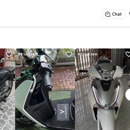
Chat
98
lượt xem
80
lượt xem