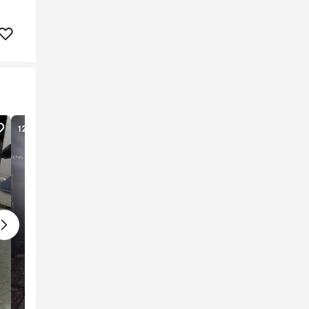
123
lượt xem