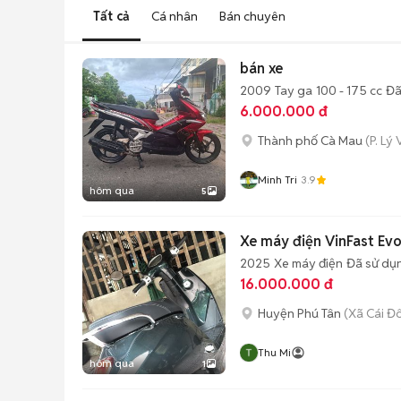
Tất cả
Cá nhân
Bán chuyên
bán xe
2009
Tay ga
100 - 175 cc
Đã
6.000.000 đ
Thành phố Cà Mau
(P. Lý
Minh Tri
3.9
hôm qua
5
Xe máy điện VinFast Ev
2025
Xe máy điện
Đã sử dụ
16.000.000 đ
Huyện Phú Tân
(Xã Cái Đ
Thu Mi
hôm qua
1