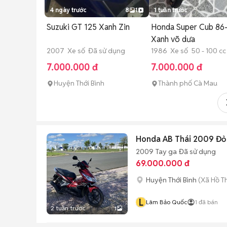
4 ngày trước
8
1
1 tuần trước
Suzuki GT 125 Xanh Zin
Honda Super Cub 86
Xanh võ dưa
2007 Xe số Đã sử dụng
1986 Xe số 50 - 100 cc
dụng
7.000.000 đ
7.000.000 đ
Huyện Thới Bình
Thành phố Cà Mau
Honda AB Thái 2009 Đỏ
2009
Tay ga
Đã sử dụng
69.000.000 đ
Huyện Thới Bình
(Xã Hồ Th
L
Lâm Bảo Quốc
1
đã bán
2 tuần trước
1