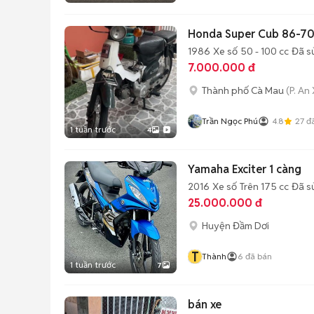
Honda Super Cub 86-70
1986
Xe số
50 - 100 cc
Đã s
7.000.000 đ
Thành phố Cà Mau
(P. An
Trần Ngọc Phú
4.8
27
đã
1 tuần trước
4
Yamaha Exciter 1 càng
2016
Xe số
Trên 175 cc
Đã s
25.000.000 đ
Huyện Đầm Dơi
T
Thành
6
đã bán
1 tuần trước
7
bán xe