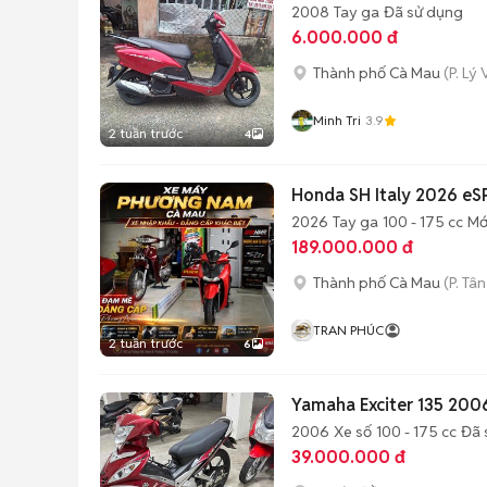
2008
Tay ga
Đã sử dụng
6.000.000 đ
Thành phố Cà Mau
(P. Lý
Minh Tri
3.9
2 tuần trước
4
Honda SH Italy 2026 eS
2026
Tay ga
100 - 175 cc
Mớ
189.000.000 đ
Thành phố Cà Mau
(P. Tâ
TRAN PHÚC
2 tuần trước
6
Yamaha Exciter 135 200
2006
Xe số
100 - 175 cc
Đã 
39.000.000 đ