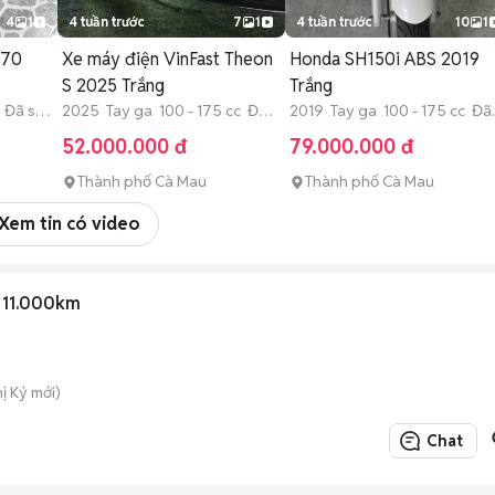
4
1
4 tuần trước
7
1
4 tuần trước
10
1
-70
Xe máy điện VinFast Theon
Honda SH150i ABS 2019
S 2025 Trắng
Trắng
 Đã sử
2025 Tay ga 100 - 175 cc Đã
2019 Tay ga 100 - 175 cc Đã
sử dụng
sử dụng
52.000.000 đ
79.000.000 đ
Thành phố Cà Mau
Thành phố Cà Mau
Xem tin có video
 11.000km
ị Kỷ mới)
Chat