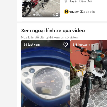
Huyện Đầm Dơi
N
Nguyện
2
đã bán
2 tuần trước
10
Xem ngoại hình xe qua video
Mua bán dễ dàng khi xem tin có video
66
lượt xem
318
lượt xem