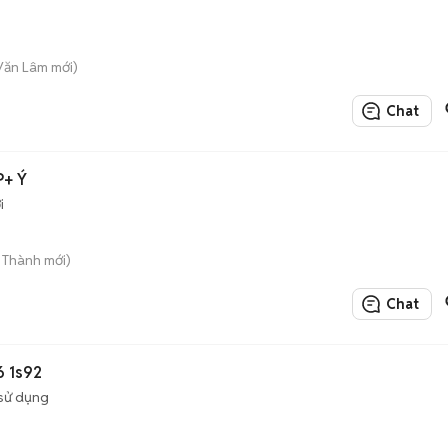
 Văn Lâm mới)
Chat
P+ Ý
i
n Thành mới)
Chat
6 1s92
sử dụng