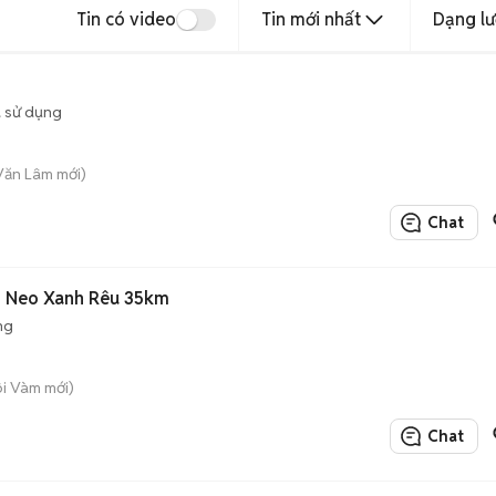
Tin có video
Tin mới nhất
Dạng lư
 sử dụng
 Văn Lâm mới)
Chat
o Neo Xanh Rêu 35km
ng
ôi Vàm mới)
Chat