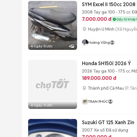
SYM Excel II 150cc 2008
2008
Tay ga
100 - 175 cc
Đã
7.000.000 đ
Giấy tờ khớp 
Huyện U Minh
(Xã Nguyễn
Hoàng Vững
4 ngày trước
4
Honda SH150i 2026 Ý
2026
Tay ga
100 - 175 cc
Mớ
189.000.000 đ
Thành phố Cà Mau
(P. Tâ
TRAN PHÚC
4 ngày trước
Suzuki GT 125 Xanh Zin
2007
Xe số
Đã sử dụng