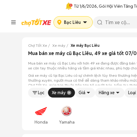
Từ 1/6/2026, Gói Hội Viên Tăng T
Bạc Liêu
Chợ Tốt Xe
Xe máy
Xe máy Bạc Liêu
Mua bán xe máy cũ Bạc Liêu, 49 xe giá tốt 07/
Mua bán xe máy cũ Bạc Liêu với hơn 49 xe đang được đăng bán t
xe côn tay thuộc nhiều hãng và tầm giá khác nhau, phù hợp cho v
Giá xe máy cũ tại Bạc Liêu có sự chênh lệch tùy theo thương hi
thường xuyên, người mua có thể dễ dàng tham khảo nhiều mức g
Chợ Tốt Xe, giúp bạn thuận tiện liên hệ người bán, kiểm tra thô
Lọc
Xe máy
Giá
Hãng xe
Loại
Honda
Yamaha