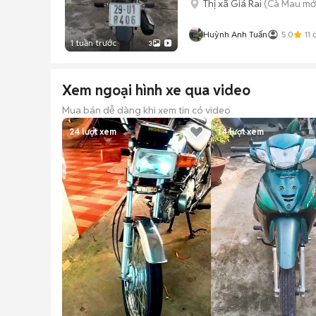
Thị xã Giá Rai
(Cà Mau mớ
Huỳnh Anh Tuấn
5.0
11
đ
1 tuần trước
3
Xem ngoại hình xe qua video
Mua bán dễ dàng khi xem tin có video
24
lượt xem
14
lượt xem