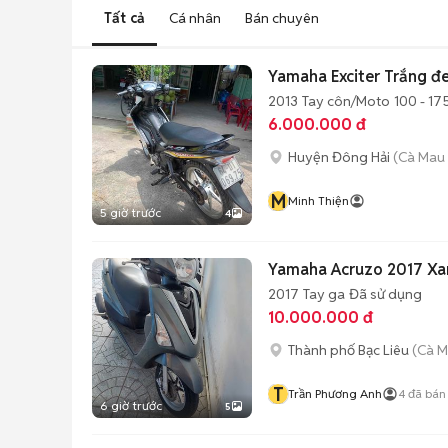
Tất cả
Cá nhân
Bán chuyên
Yamaha Exciter Trắng đe
2013
Tay côn/Moto
100 - 17
6.000.000 đ
Huyện Đông Hải
(Cà Mau 
M
Minh Thiện
5 giờ trước
4
Yamaha Acruzo 2017 Xa
2017
Tay ga
Đã sử dụng
10.000.000 đ
Thành phố Bạc Liêu
(Cà M
T
Trần Phương Anh
4
đã bán
6 giờ trước
5