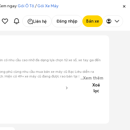
. Xem ngay
Gói Ô Tô
/
Gói Xe Máy
Đăng nhập
Bán xe
Liên hệ
n có nhu cầu cao nhờ đa dạng lựa chọn từ xe số, xe tay ga đến
 phong phú cùng nhu cầu mua bán xe máy cũ Bạc Liêu diễn ra
. Hiện có 49+ xe máy cũ đang được rao bán tại Bạc Liêu trên
...Xem thêm
Xoá
lọc