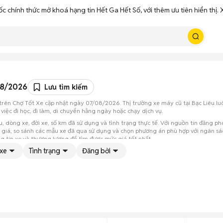
ốc chính thức mở khoá hạng tin Hết Ga Hết Số, với thêm ưu tiên hiển thị
08/2026
Lưu tìm kiếm
rên Chợ Tốt Xe cập nhật ngày 07/08/2026. Thị trường xe máy cũ tại Bạc Liêu luô
iệc đi học, đi làm, di chuyển hằng ngày hoặc chạy dịch vụ.
ệu, dòng xe, đời xe, số km đã sử dụng và tình trạng thực tế. Với nguồn tin đăng
iá, so sánh các mẫu xe đã qua sử dụng và chọn phương án phù hợp với ngân sách
ng tin xe và thương lượng để tìm được mức giá tốt nhất.
 xe
Tình trạng
Đăng bởi