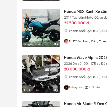
Honda MSX Xanh Xe côn
2014
Tay côn/Moto
Đã sử d
22.500.000 đ
Thành phố Bạc Liêu
(Cà M
THPT Vĩnh Hưng Đặng Than
6 ngày trước
8
Honda Wave Alpha 2026
2026
Xe số
100 - 175 cc
Đã 
20.000.000 đ
Thành phố Bạc Liêu
(Cà M
Thăng Long
4
đã bán
1 tuần trước
5
Honda Air Blade FI Đen