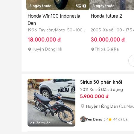
3 ngày trước
5
1
3 ngày trước
Honda Win100 Indonesia
Honda future 2
Đen
1996 Tay côn/Moto 50 - 100
2005 Xe số 100 - 175 
cc Đã sử dụng
dụng
18.000.000 đ
30.000.000 đ
Huyện Đông Hải
Thị xã Giá Rai
Sirius 50 phân khối
2011
Xe số
Đã sử dụng
5.900.000 đ
Huyện Hồng Dân
(Cà Mau
Ken Đáng
3.4
44
đã bán
2 tuần trước
9