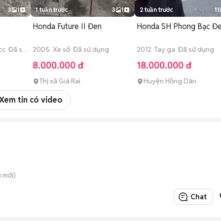
3
1
1 tuần trước
3
1
2 tuần trước
11
Honda Future II Đen
Honda SH Phong Bạc Đ
cc Đã sử
2005 Xe số Đã sử dụng
2012 Tay ga Đã sử dụng
8.000.000 đ
18.000.000 đ
Thị xã Giá Rai
Huyện Hồng Dân
Xem tin có video
 mới)
Chat