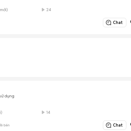
mới)
24
Chat
sử dụng
i)
14
Chat
ã bán