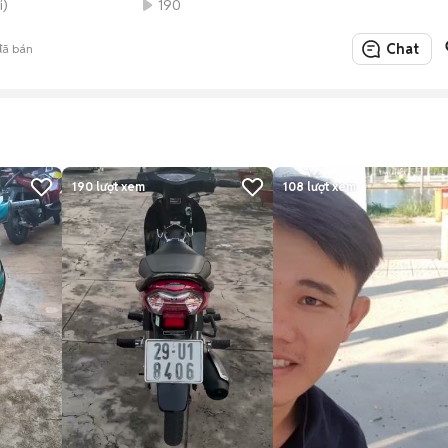
i)
190
Chat
ã bán
190
lượt xem
108
lượt xem