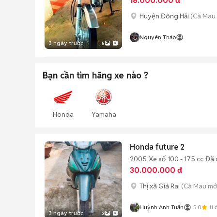
18.000.000 đ
Huyện Đông Hải
(Cà Mau 
Nguyên Thảo
3 ngày trước
5
Bạn cần tìm
hãng xe
nào ?
Honda
Yamaha
Honda future 2
2005
Xe số
100 - 175 cc
Đã 
30.000.000 đ
Thị xã Giá Rai
(Cà Mau mớ
Huỳnh Anh Tuấn
5.0
11
đ
3 ngày trước
3