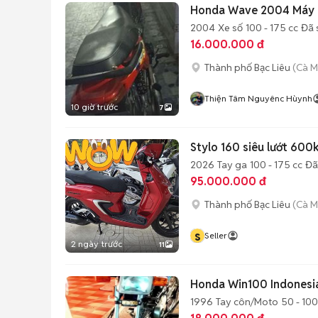
Honda Wave 2004 Máy 
2004
Xe số
100 - 175 cc
Đã 
16.000.000 đ
Thành phố Bạc Liêu
(Cà M
Thiện Tâm Nguyênc Hùynh
10 giờ trước
7
Stylo 160 siêu lướt 600k
2026
Tay ga
100 - 175 cc
Đã
95.000.000 đ
Thành phố Bạc Liêu
(Cà M
s
Seller
2 ngày trước
11
Honda Win100 Indonesi
1996
Tay côn/Moto
50 - 100