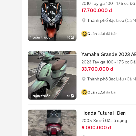
2010
Tay ga
100 - 175 cc
Đã
17.700.000 đ
Thành phố Bạc Liêu
(Cà M
Q
Quân Lưu
1
đã bán
1 tuần trước
10
Yamaha Grande 2023 A
2023
Tay ga
100 - 175 cc
Đã
33.700.000 đ
Thành phố Bạc Liêu
(Cà M
Q
Quân Lưu
1
đã bán
1 tuần trước
10
Honda Future II Đen
2005
Xe số
Đã sử dụng
8.000.000 đ