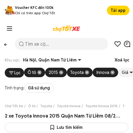
Voucher KFC đến 100k
Tải app
Chỉ có trên app Chợ Tốt
Khu vực:
Hà Nội, Quận Nam Từ Liêm
Xoá lọc
Ô tô
2015
Toyota
Innova
Giá
Lọc
Tình trạng:
Đã sử dụng
Chợ Tốt Xe
Ô tô
Toyota
Toyota Innova
Toyota Innova 2015
Toyot
2 xe Toyota Innova 2015 Quận Nam Từ Liêm 08/2026
Lưu tìm kiếm