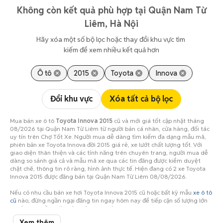
Không còn kết quả phù hợp tại Quận Nam Từ
Liêm, Hà Nội
Hãy xóa một số bộ lọc hoặc thay đổi khu vực tìm 
kiếm để xem nhiều kết quả hơn
Ô tô
2015
Toyota
Innova
Đổi khu vực
Xóa tất cả bộ lọc
Mua bán xe ô tô
Toyota Innova 2015
cũ và mới giá tốt cập nhật tháng
08/2026 tại Quận Nam Từ Liêm từ người bán cá nhân, cửa hàng, đối tác
uy tín trên Chợ Tốt Xe. Người mua dễ dàng tìm kiếm đa dạng mẫu mã,
phiên bản xe Toyota Innova đời 2015 giá rẻ, xe lướt chất lượng tốt. Với
giao diện thân thiện và các tính năng trên chuyên trang, người mua dễ
dàng so sánh giá cả và mẫu mã xe qua các tin đăng được kiểm duyệt
chặt chẽ, thông tin rõ ràng, hình ảnh thực tế. Hiện đang có 2 xe Toyota
Innova 2015 được đăng bán tại Quận Nam Từ Liêm 08/08/2026.
Nếu có nhu cầu bán xe hơi Toyota Innova 2015 cũ hoặc bất kỳ mẫu
xe ô tô
cũ
nào, đừng ngần ngại đăng tin ngay hôm nay để tiếp cận số lượng lớn
người mua tiềm năng ở Quận Nam Từ Liêm!
Xem thêm