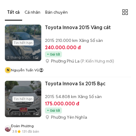
Tất cả
Cá nhân
Bán chuyên
Toyota Innova 2015 Vàng cát
2015
210.000 km
Xăng
Số sàn
Tin hết hạn
240.000.000 đ
Giá tốt
2 tháng trước
5
Phường Phú La
(P. Kiến Hưng mới)
N
Nguyễn Tuấn Vũ
Toyota Innova Sx 2015 Bạc
2015
54.808 km
Xăng
Số sàn
Tin hết hạn
175.000.000 đ
Giá tốt
3 tháng trước
8
Phường Yên Nghĩa
Đoàn Phương
3.8
131
đã bán