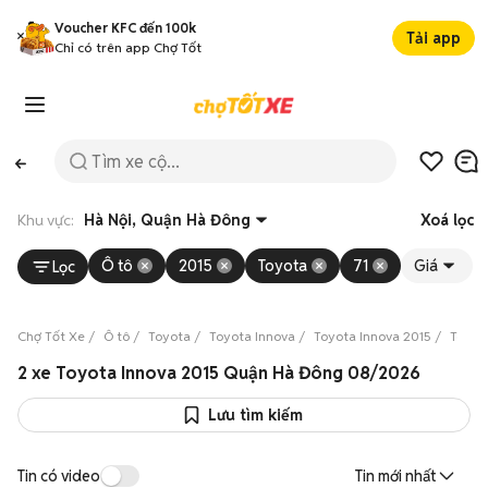
Voucher KFC đến 100k
Tải app
Chỉ có trên app Chợ Tốt
Khu vực:
Hà Nội, Quận Hà Đông
Xoá lọc
Ô tô
2015
Toyota
71
Giá
Lọc
Chợ Tốt Xe
Ô tô
Toyota
Toyota Innova
Toyota Innova 2015
Toyot
2 xe Toyota Innova 2015 Quận Hà Đông 08/2026
Lưu tìm kiếm
Tin có video
Tin mới nhất