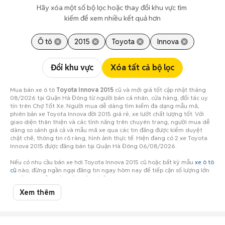
Hãy xóa một số bộ lọc hoặc thay đổi khu vực tìm 
kiếm để xem nhiều kết quả hơn
Ô tô
2015
Toyota
Innova
Đổi khu vực
Xóa tất cả bộ lọc
Mua bán xe ô tô
Toyota Innova 2015
cũ và mới giá tốt cập nhật tháng
08/2026 tại Quận Hà Đông từ người bán cá nhân, cửa hàng, đối tác uy
tín trên Chợ Tốt Xe. Người mua dễ dàng tìm kiếm đa dạng mẫu mã,
phiên bản xe Toyota Innova đời 2015 giá rẻ, xe lướt chất lượng tốt. Với
giao diện thân thiện và các tính năng trên chuyên trang, người mua dễ
dàng so sánh giá cả và mẫu mã xe qua các tin đăng được kiểm duyệt
chặt chẽ, thông tin rõ ràng, hình ảnh thực tế. Hiện đang có 2 xe Toyota
Innova 2015 được đăng bán tại Quận Hà Đông 06/08/2026.
Nếu có nhu cầu bán xe hơi Toyota Innova 2015 cũ hoặc bất kỳ mẫu
xe ô tô
cũ
nào, đừng ngần ngại đăng tin ngay hôm nay để tiếp cận số lượng lớn
người mua tiềm năng ở Quận Hà Đông!
Xem thêm