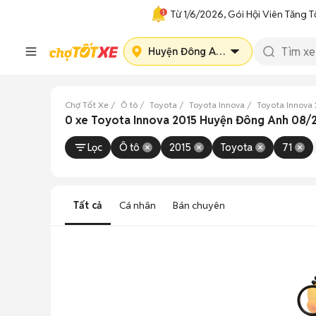
Từ 1/6/2026, Gói Hội Viên Tăng T
Huyện Đông Anh
Chợ Tốt Xe
Ô tô
Toyota
Toyota Innova
Toyota Innova 
0 xe Toyota Innova 2015 Huyện Đông Anh 08/
Lọc
Ô tô
2015
Toyota
71
Tất cả
Cá nhân
Bán chuyên