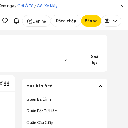
. Xem ngay
Gói Ô Tô
/
Gói Xe Máy
Đăng nhập
Bán xe
Liên hệ
Xoá
lọc
ới
Mua bán ô tô
Quận Ba Đình
Quận Bắc Từ Liêm
Quận Cầu Giấy