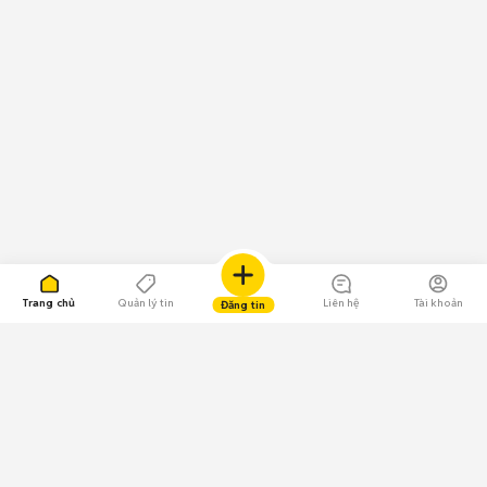
Trang chủ
Quản lý tin
Liên hệ
Tài khoản
Đăng tin
109.000 Bình chọn
Tải ứng dụng Chợ Tốt