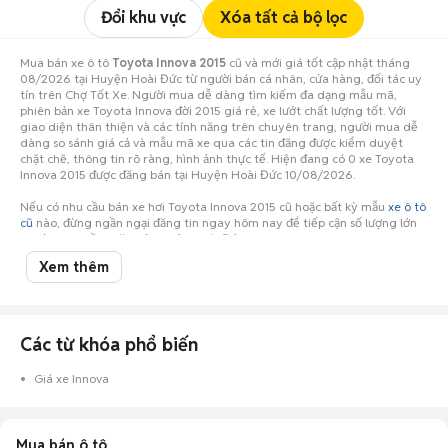
Đổi khu vực
Xóa tất cả bộ lọc
Mua bán xe ô tô
Toyota Innova 2015
cũ và mới giá tốt cập nhật tháng
08/2026 tại Huyện Hoài Đức từ người bán cá nhân, cửa hàng, đối tác uy
tín trên Chợ Tốt Xe. Người mua dễ dàng tìm kiếm đa dạng mẫu mã,
phiên bản xe Toyota Innova đời 2015 giá rẻ, xe lướt chất lượng tốt. Với
giao diện thân thiện và các tính năng trên chuyên trang, người mua dễ
dàng so sánh giá cả và mẫu mã xe qua các tin đăng được kiểm duyệt
chặt chẽ, thông tin rõ ràng, hình ảnh thực tế. Hiện đang có 0 xe Toyota
Innova 2015 được đăng bán tại Huyện Hoài Đức 10/08/2026.
Nếu có nhu cầu bán xe hơi Toyota Innova 2015 cũ hoặc bất kỳ mẫu
xe ô tô
cũ
nào, đừng ngần ngại đăng tin ngay hôm nay để tiếp cận số lượng lớn
người mua tiềm năng ở Huyện Hoài Đức!
Xem thêm
Các từ khóa phổ biến
Giá xe Innova
Mua bán ô tô