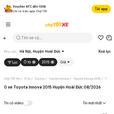
Voucher KFC đến 100k
Tải app
Chỉ có trên app Chợ Tốt
Khu vực:
Hà Nội, Huyện Hoài Đức
Xoá lọc
Ô tô
2015
Giá
Lọc
Chợ Tốt Xe
Ô tô
Toyota
Toyota Innova
Toyota Innova 2015
Toyot
0 xe Toyota Innova 2015 Huyện Hoài Đức 08/2026
Tin có video
Tin mới nhất