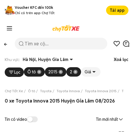
Voucher KFC đến 100k
Tải app
Chỉ có trên app Chợ Tốt
Khu vực:
Hà Nội, Huyện Gia Lâm
Xoá lọc
Ô tô
2015
2
Giá
Lọc
Chợ Tốt Xe
Ô tô
Toyota
Toyota Innova
Toyota Innova 2015
Toyot
0 xe Toyota Innova 2015 Huyện Gia Lâm 08/2026
Tin có video
Tin mới nhất