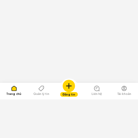
Trang chủ
Quản lý tin
Liên hệ
Tài khoản
Đăng tin
109.000 Bình chọn
Tải ứng dụng Chợ Tốt