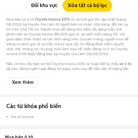
Đổi khu vực
Xóa tất cả bộ lọc
Mua bán xe ô tô
Toyota Innova 2015
cũ và mới giá tốt cập nhật tháng
08/2026 tại Huyện Gia Lâm từ người bán cá nhân, cửa hàng, đối tác uy
tín trên Chợ Tốt Xe. Người mua dễ dàng tìm kiếm đa dạng mẫu mã,
phiên bản xe Toyota Innova đời 2015 giá rẻ, xe lướt chất lượng tốt. Với
giao diện thân thiện và các tính năng trên chuyên trang, người mua dễ
dàng so sánh giá cả và mẫu mã xe qua các tin đăng được kiểm duyệt
chặt chẽ, thông tin rõ ràng, hình ảnh thực tế. Hiện đang có 0 xe Toyota
Innova 2015 được đăng bán tại Huyện Gia Lâm 08/08/2026.
Nếu có nhu cầu bán xe hơi Toyota Innova 2015 cũ hoặc bất kỳ mẫu
xe ô tô
cũ
nào, đừng ngần ngại đăng tin ngay hôm nay để tiếp cận số lượng lớn
người mua tiềm năng ở Huyện Gia Lâm!
Xem thêm
Các từ khóa phổ biến
Giá xe Innova
Mua bán ô tô