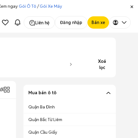
. Xem ngay
Gói Ô Tô
/
Gói Xe Máy
Đăng nhập
Bán xe
Liên hệ
Xoá
lọc
ới
Mua bán ô tô
Quận Ba Đình
Quận Bắc Từ Liêm
Quận Cầu Giấy