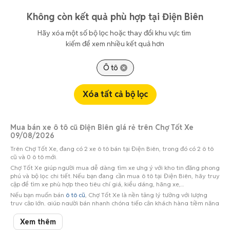
Không còn kết quả phù hợp tại Điện Biên
Hãy xóa một số bộ lọc hoặc thay đổi khu vực tìm 
kiếm để xem nhiều kết quả hơn
Ô tô
Xóa tất cả bộ lọc
Mua bán xe ô tô cũ Điện Biên giá rẻ trên Chợ Tốt Xe
09/08/2026
Trên Chợ Tốt Xe, đang có 2 xe ô tô bán tại Điện Biên, trong đó có 2 ô tô
cũ và 0 ô tô mới.
Chợ Tốt Xe giúp người mua dễ dàng tìm xe ưng ý với kho tin đăng phong
phú và bộ lọc chi tiết. Nếu bạn đang cần mua ô tô tại Điện Biên, hãy truy
cập để tìm xe phù hợp theo tiêu chí giá, kiểu dáng, hãng xe,...
Nếu bạn muốn bán
ô tô cũ
, Chợ Tốt Xe là nền tảng lý tưởng với lượng
truy cập lớn, giúp người bán nhanh chóng tiếp cận khách hàng tiềm năng
tại Điện Biên.
Xem thêm
Để mua bán ô tô hiệu quả tại Điện Biên, truy cập ngay Chợ Tốt Xe!