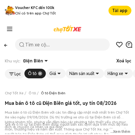
Voucher KFC đến 100k
Tải app
Chỉ có trên app Chợ Tốt
Khu vực:
Điện Biên
Xoá lọc
Ô tô
Giá
Năm sản xuất
Hãng xe
Lọc
Chợ Tốt Xe
Ô tô
Ô tô Điện Biên
Mua bán ô tô cũ Điện Biên giá tốt, uy tín 08/2026
Mua bán ô tô cũ Điện Biên với các tin đăng cập nhật mới nhất trên Chợ Tốt
Xe vào ngày 09/08/2026. Dù thị trường xe oto cũ tại Điện Biên có số
lượng khiêm tốn, nhưng vẫn đảm bảo các phương tiện thiết yếu cho mục
Giá xe ô tô cũ tại Điện Biên được người bán xác định dựa trên mức độ hao
đích di chuyển cá nhân và gia đình.
mòn, thương hiệu và năm sản xuất. Thông qua Chợ Tốt Xe, người mua và
...Xem thêm
người bán tại Điện Biên có thể giao dịch thuận lợi với nhau. Bạn có thể lập