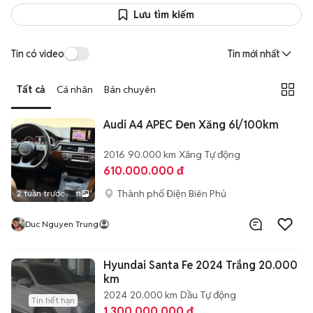
tức tham khảo thông số chi tiết của 2 xe đang rao bán tại Điện Biên, kết
Lưu tìm kiếm
nối trực tiếp với chủ xe để kiểm tra thực tế và thỏa thuận mức giá cạnh
tranh nhất.
Tin có video
Tin mới nhất
Tất cả
Cá nhân
Bán chuyên
Audi A4 APEC Đen Xăng 6l/100km
2016
90.000 km
Xăng
Tự động
610.000.000 đ
Thành phố Điện Biên Phủ
2 tuần trước
11
Duc Nguyen Trung
Hyundai Santa Fe 2024 Trắng 20.000
km
2024
20.000 km
Dầu
Tự động
Tin hết hạn
1.300.000.000 đ