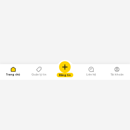
Trang chủ
Quản lý tin
Liên hệ
Tài khoản
Đăng tin
109.000 Bình chọn
Tải ứng dụng Chợ Tốt
Về Chợ Tốt
Quy chế sàn