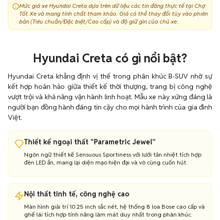
Mức giá xe Hyundai Creta dựa trên dữ liệu các tin đăng thực tế tại Chợ
Creta 2022
589.000.000
43
Tốt Xe và mang tính chất tham khảo. Giá có thể thay đổi tùy vào phiên
bản (Tiêu chuẩn/Đặc biệt/Cao cấp) và độ giữ gìn của chủ xe.
Hyundai Creta có gì nổi bật?
Hyundai Creta khẳng định vị thế trong phân khúc B-SUV nhờ sự
kết hợp hoàn hảo giữa thiết kế thời thượng, trang bị công nghệ
vượt trội và khả năng vận hành linh hoạt. Mẫu xe này xứng đáng là
người bạn đồng hành đáng tin cậy cho mọi hành trình của gia đình
Việt.
Thiết kế ngoại thất "Parametric Jewel"
Ngôn ngữ thiết kế Sensuous Sportiness với lưới tản nhiệt tích hợp
đèn LED ẩn, mang lại diện mạo hiện đại và vô cùng cuốn hút.
Nội thất tinh tế, công nghệ cao
Màn hình giải trí 10.25 inch sắc nét, hệ thống 8 loa Bose cao cấp và
ghế lái tích hợp tính năng làm mát duy nhất trong phân khúc.