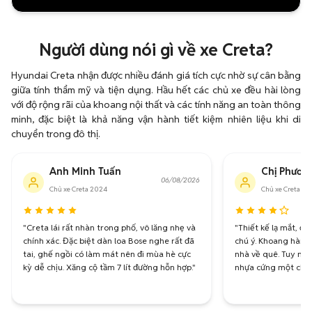
Người dùng nói gì về xe Creta?
Hyundai Creta nhận được nhiều đánh giá tích cực nhờ sự cân bằng
giữa tính thẩm mỹ và tiện dụng. Hầu hết các chủ xe đều hài lòng
với độ rộng rãi của khoang nội thất và các tính năng an toàn thông
minh, đặc biệt là khả năng vận hành tiết kiệm nhiên liệu khi di
chuyển trong đô thị.
Anh Minh Tuấn
Chị Phươn
06/08/2026
Chủ xe Creta 2024
Chủ xe Creta 20
"Creta lái rất nhàn trong phố, vô lăng nhẹ và
"Thiết kế lạ mắt, đ
chính xác. Đặc biệt dàn loa Bose nghe rất đã
chú ý. Khoang hành 
tai, ghế ngồi có làm mát nên đi mùa hè cực
nhà về quê. Tuy nhiê
kỳ dễ chịu. Xăng cộ tầm 7 lít đường hỗn hợp."
nhựa cứng một chút 