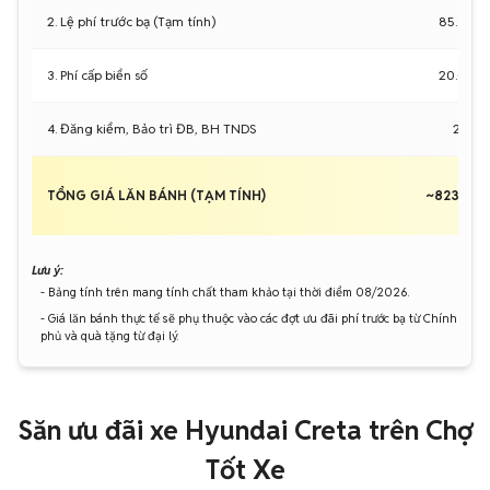
2. Lệ phí trước bạ (Tạm tính)
85.800
3. Phí cấp biển số
20.000
4. Đăng kiểm, Bảo trì ĐB, BH TNDS
2.357
TỔNG GIÁ LĂN BÁNH (TẠM TÍNH)
~823.157
Lưu ý:
- Bảng tính trên mang tính chất tham khảo tại thời điểm 08/2026.
- Giá lăn bánh thực tế sẽ phụ thuộc vào các đợt ưu đãi phí trước bạ từ Chính
phủ và quà tặng từ đại lý.
Săn ưu đãi xe Hyundai Creta trên Chợ
Tốt Xe