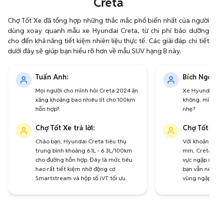
Creta
Chợ Tốt Xe đã tổng hợp những thắc mắc phổ biến nhất của người
dùng xoay quanh mẫu xe Hyundai Creta, từ chi phí bảo dưỡng
cho đến khả năng tiết kiệm nhiên liệu thực tế. Các giải đáp chi tiết
dưới đây sẽ giúp bạn hiểu rõ hơn về mẫu SUV hạng B này.
Tuấn Anh:
Bích Ngọc:
Mọi người cho mình hỏi Creta 2024 ăn
Xe Hyundai C
xăng khoảng bao nhiêu lít cho 100km
không, mình 
hỗn hợp?
nhẹ?
Chợ Tốt Xe trả lời:
Chợ Tốt Xe
Chào bạn, Hyundai Creta tiêu thụ
Với khoảng s
trung bình khoảng 6.1L - 6.3L/100km
mm, Creta lộ
cho đường hỗn hợp. Đây là mức tiêu
vực ngập nhẹ
hao rất tiết kiệm nhờ động cơ
bạn vẫn nên 
Smartstream và hộp số iVT tối ưu.
vùng ngập s