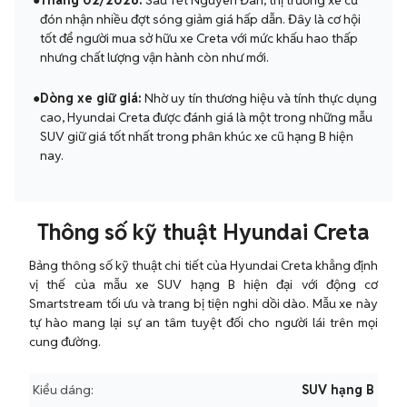
●
Tháng 02/2026:
Sau Tết Nguyên Đán, thị trường xe cũ
đón nhận nhiều đợt sóng giảm giá hấp dẫn. Đây là cơ hội
tốt để người mua sở hữu xe Creta với mức khấu hao thấp
nhưng chất lượng vận hành còn như mới.
●
Dòng xe giữ giá:
Nhờ uy tín thương hiệu và tính thực dụng
cao, Hyundai Creta được đánh giá là một trong những mẫu
SUV giữ giá tốt nhất trong phân khúc xe cũ hạng B hiện
nay.
Thông số kỹ thuật Hyundai Creta
Bảng thông số kỹ thuật chi tiết của Hyundai Creta khẳng định
vị thế của mẫu xe SUV hạng B hiện đại với động cơ
Smartstream tối ưu và trang bị tiện nghi dồi dào. Mẫu xe này
tự hào mang lại sự an tâm tuyệt đối cho người lái trên mọi
cung đường.
Kiểu dáng:
SUV hạng B