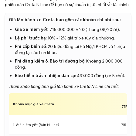
phiên bản Creta N Line để bạn có sự chuẩn bị tốt nhất về tài chính.
Giá lăn bánh xe Creta bao gồm các khoản chi phí sau:
Giá xe niêm yết
: 715.000.000 VNĐ (Tháng 08/2026).
Lệ phí trước bạ
: 10% - 12% giá trị xe tùy địa phương.
Phí cấp biển số
: 20 triệu đồng tại Hà Nội/TP.HCM và 1 triệu
đồng tại các tỉnh khác.
Phí đăng kiểm & Bảo trì đường bộ
: Khoảng 2.000.000
đồng.
Bảo hiểm trách nhiệm dân sự
: 437.000 đồng (xe 5 chỗ).
Tham khảo bảng tính giá lăn bánh xe Creta N Line chi tiết:
Khoản mục giá xe Creta
(TP.HCM
1. Giá niêm yết (Bản N Line)
715.000