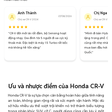
Anh Thành
Chị Nga
07/08/2026
Chủ xe CR-V 2024
Chủ xe CR-V Hy
"CR-V đời mới lái rất đầm, bộ Sensing hoạt
"Mình đi bản Hybrid
động nhạy. Gia đình tôi 5 người đi xa cực kỳ
lặng trong phố. Chi
thoải mái. Đặc biệt là máy 1.5 Turbo rất bốc
cũng rất nhẹ nhàng.
mà không hề tốn xăng."
mua ban đầu hơi cao
Quốc."
Ưu và nhược điểm của Honda CR-V
Honda CR-V là sự lựa chọn cân bằng hoàn hảo giữa tính năng
an toàn, không gian rộng rãi và sức mạnh vận hành. Mặc dù
sở hữu nhiều ưu thế vượt trội khiến nó trở thành biểu tượng
trong phân khúc SUV cỡ C, người dùng cũng cần lưu ý một