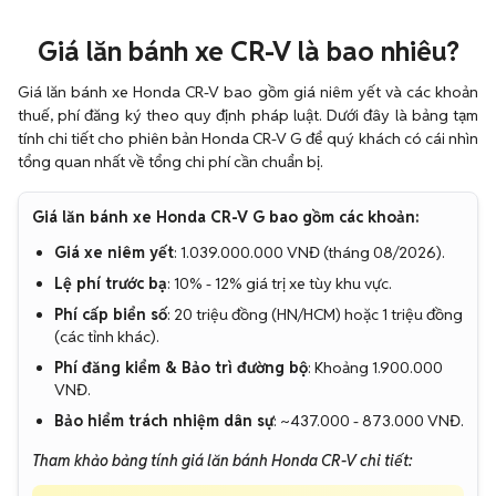
Giá lăn bánh xe CR-V là bao nhiêu?
Giá lăn bánh xe Honda CR-V bao gồm giá niêm yết và các khoản
thuế, phí đăng ký theo quy định pháp luật. Dưới đây là bảng tạm
tính chi tiết cho phiên bản Honda CR-V G để quý khách có cái nhìn
tổng quan nhất về tổng chi phí cần chuẩn bị.
Giá lăn bánh xe Honda CR-V G bao gồm các khoản:
Giá xe niêm yết
: 1.039.000.000 VNĐ (tháng 08/2026).
Lệ phí trước bạ
: 10% - 12% giá trị xe tùy khu vực.
Phí cấp biển số
: 20 triệu đồng (HN/HCM) hoặc 1 triệu đồng
(các tỉnh khác).
Phí đăng kiểm & Bảo trì đường bộ
: Khoảng 1.900.000
VNĐ.
Bảo hiểm trách nhiệm dân sự
: ~437.000 - 873.000 VNĐ.
Tham khảo bảng tính giá lăn bánh Honda CR-V chi tiết: