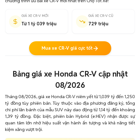
chương trình ưu đãi xe CR-V mới nhất trên Chợ Tốt Xe!
GIÁ XE CR-V MỚI
GIÁ XE CR-V CŨ
Từ 1 tỷ 039 triệu
729 triệu
Mua xe CR-V giá cực tốt
Bảng giá xe Honda CR-V cập nhật
08/2026
Tháng 08/2026, giá xe Honda CR-V niêm yết từ 1,039 tỷ đến 1,250
tỷ đồng tùy phiên bản. Tùy thuộc vào địa phương đăng ký, tổng
chi phí lăn bánh của mẫu SUV này dao động từ 1,14 tỷ đến khoảng
1,39 tỷ đồng. Đặc biệt, phiên bản Hybrid (e:HEV) nhận được sự
quan tâm lớn nhờ hiệu suất vận hành ấn tượng và khả năng tiết
kiệm xăng vượt trội.