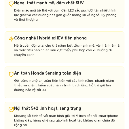
Ngoại thất mạnh mẽ, đậm chất SUV
CR-V 2008-2013
250 - 350 triệu
45
Diện mạo mới bề thế với cụm đèn LED sắc sảo, lưới tản nhiệt hình
lục giác và các đường nét gân guốc mang lại vẻ ngoài uy phong
và thời thượng.
Công nghệ Hybrid e:HEV tiên phong
Hệ truyền động lai cho khả năng bứt tốc mạnh mẽ, vận hành êm ái
và mức tiêu hao nhiên liệu cực thấp, phù hợp cho xu hướng di
chuyển xanh.
An toàn Honda Sensing toàn diện
Gói công nghệ an toàn tiên tiến với các tính năng: phanh giảm
thiểu va chạm, kiểm soát hành trình thích ứng, hỗ trợ giữ làn
đường bảo vệ tối ưu.
Nội thất 5+2 linh hoạt, sang trọng
Khoang lái tinh tế với màn hình giải trí 9 inch kết nối smartphone
không dây, hàng ghế sau gập linh hoạt tạo không gian chứa đồ
rộng rãi.