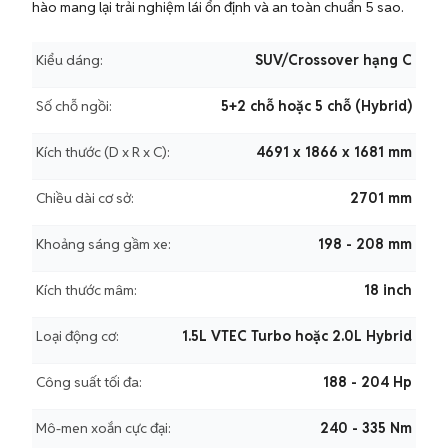
hào mang lại trải nghiệm lái ổn định và an toàn chuẩn 5 sao.
Kiểu dáng:
SUV/Crossover hạng C
Số chỗ ngồi:
5+2 chỗ hoặc 5 chỗ (Hybrid)
Kích thước (D x R x C):
4691 x 1866 x 1681 mm
Chiều dài cơ sở:
2701 mm
Khoảng sáng gầm xe:
198 - 208 mm
Kích thước mâm:
18 inch
Loại động cơ:
1.5L VTEC Turbo hoặc 2.0L Hybrid
Công suất tối đa:
188 - 204 Hp
Mô-men xoắn cực đại:
240 - 335 Nm