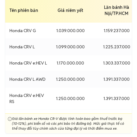
Lăn bánh Hà
Tên phiên bản
Giá niêm yết
Nội/TP.HCM
Honda CRV G
1.039.000.000
1.159.237.000
Honda CRV L
1.099.000.000
1.225.237.000
Honda CRV e:HEV L
1.170.000.000
1.303.337.000
Honda CRV L AWD
1.250.000.000
1.391.337.000
Honda CRV e:HEV
1.250.000.000
1.391.337.000
RS
Giá lăn bánh xe Honda CR-V được tính toán bao gồm thuế trước bạ
(10-12%), phí biển số và các phí bảo trì đường bộ. Mức giá thực tế có
thể thay đổi tùy chính sách của từng đại lý và thời điểm mua xe.