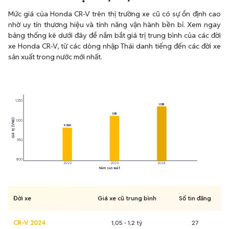
Mức giá của Honda CR-V trên thị trường xe cũ có sự ổn định cao
nhờ uy tín thương hiệu và tính năng vận hành bền bỉ. Xem ngay
bảng thống kê dưới đây để nắm bắt giá trị trung bình của các đời
xe Honda CR-V, từ các dòng nhập Thái danh tiếng đến các đời xe
sản xuất trong nước mới nhất.
1.250
1.12B
1.0B
Giá trị (VNĐ)
1.100
930M
950
800
2022
2023
2024
Năm sản xuất
Đời xe
Giá xe cũ trung bình
Số tin đăng
CR-V 2024
1,05 - 1,2 tỷ
27