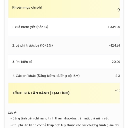
Kh
Khoản mục chi phí
(HN/T
1. Giá niêm yết (Bản G)
1.039.000.
2. Lệ phí trước bạ (10-12%)
~124.680.0
3. Phí biển số
20.000.0
4. Các phí khác (Đăng kiểm, đường bộ, BH)
~2.337.
~1.186.
TỔNG GIÁ LĂN BÁNH (TẠM TÍNH)
Lưu ý:
- Bảng tính trên chỉ mang tính tham khảo dựa trên mức giá niêm yết.
- Chi phí lăn bánh có thể thấp hơn tùy thuộc vào các chương trình giảm phí