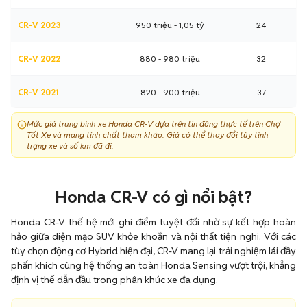
CR-V 2023
950 triệu - 1,05 tỷ
24
CR-V 2022
880 - 980 triệu
32
CR-V 2021
820 - 900 triệu
37
Mức giá trung bình xe Honda CR-V dựa trên tin đăng thực tế trên Chợ
CR-V 2020
780 - 850 triệu
36
Tốt Xe và mang tính chất tham khảo. Giá có thể thay đổi tùy tình
trạng xe và số km đã đi.
CR-V 2019
720 - 780 triệu
32
Honda CR-V có gì nổi bật?
CR-V 2018 (Nhập)
680 - 740 triệu
33
Honda CR-V thế hệ mới ghi điểm tuyệt đối nhờ sự kết hợp hoàn
CR-V 2017 (5 chỗ)
550 - 620 triệu
14
hảo giữa diện mạo SUV khỏe khoắn và nội thất tiện nghi. Với các
tùy chọn động cơ Hybrid hiện đại, CR-V mang lại trải nghiệm lái đầy
CR-V 2016
500 - 550 triệu
12
phấn khích cùng hệ thống an toàn Honda Sensing vượt trội, khẳng
định vị thế dẫn đầu trong phân khúc xe đa dụng.
CR-V 2014-2015
400 - 480 triệu
24