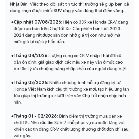
Nhật Bản. Việc theo dõi sát tin tức thị trường sẽ giúp bạn dễ
dàng chọn được chiếc SUV ưng ý vào đúng thời điểm vàng.
●
Cập nhật 07/08/2026:
Hiện có 339 xe Honda CR-V đang
được rao bán trên Chợ Tốt Xe. Các phiên bản lướt 2023-
2024 đang rất được săn đón nhờ giá trị còn như mới mà
mức giá lại cực kỳ hấp dẫn.
●
Tháng 04/2026:
Lượng cung xe CR-V nhập Thái đời cũ
dần ổn định, giá giao dịch các mẫu xe này vẫn ở mức cao
do tâm lý ưa chuộng hàng nhập khẩu của người dùng Việt.
●
Tháng 03/2026:
Nhiều chương trình hỗ trợ đăng ký từ
Honda Việt Nam kích cầu thị trường xe mới, tạo hiệu ứng lan
tỏa giúp thị trường xe lướt trên sàn Chợ Tốt nhộn nhịp hơn
hẳn.
●
Tháng 01 - 02/2026:
Đỉnh điểm thị trường mua bán xe
chơi Tết. Nhu cầu tìm SUV 7 chỗ phục vụ du xuân tăng vọt
khiến các tin đăng CR-V chất lượng thường chốt đơn chỉ sau
vài ngày.