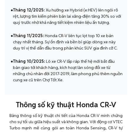
●
Tháng 12/2025:
Xu hướng xe Hybrid (e:HEV) lên ngôi rõ
rệt, lượng tìm kiếm phiên bản lai xăng-điện tăng 30% so với
quý trước nhờ khả năng tiết kiệm nhiên liệu ấn tượng.
●
Tháng 11/2025:
Honda CR-V liên tục lọt top 10 xe bán
chạy nhất tháng. Sự ổn định và bền bỉ giúp dòng xe này
duy trì vị thế dẫn đầu trong phân khúc SUV gia đình cỡ C.
●
Tháng 10/2025:
Lô xe CR-V lắp ráp thế hệ mới bắt đầu
bàn giao tới khách hàng, kích hoạt làn sóng đổi xe từ
những chủ nhân đời 2017-2019, làm phong phú thêm nguồn
cung xe cũ trên Chợ Tốt Xe.
Thông số kỹ thuật Honda CR-V
Bảng thông số kỹ thuật chi tiết của Honda CR-V minh chứng
cho sự tối ưu giữa hiệu suất và không gian. Với động cơ VTEC
Turbo mạnh mẽ cùng gói an toàn Honda Sensing, CR-V tự