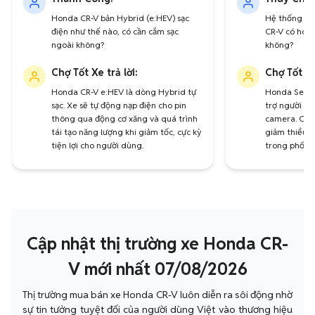
Honda CR-V bản Hybrid (e:HEV) sạc
Hệ thống an
điện như thế nào, có cần cắm sạc
CR-V có hoạt
ngoài không?
không?
Chợ Tốt Xe trả lời:
Chợ Tốt Xe
Honda CR-V e:HEV là dòng Hybrid tự
Honda Sensin
sạc. Xe sẽ tự động nạp điện cho pin
trợ người lái
thông qua động cơ xăng và quá trình
camera. Các
tái tạo năng lượng khi giảm tốc, cực kỳ
giảm thiểu v
tiện lợi cho người dùng.
trong phố đ
Cập nhật thị trường xe Honda CR-
V mới nhất 07/08/2026
Thị trường mua bán xe Honda CR-V luôn diễn ra sôi động nhờ
sự tin tưởng tuyệt đối của người dùng Việt vào thương hiệu