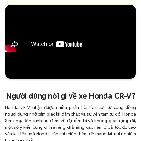
Người dùng nói gì về xe Honda CR-V?
Honda CR-V nhận được nhiều phản hồi tích cực từ cộng đồng
người dùng nhờ cảm giác lái đầm chắc và sự yên tâm từ gói Honda
Sensing. Bên cạnh ưu điểm về độ bền bỉ và không gian rộng rãi,
một số ý kiến cũng chỉ ra rằng khả năng cách âm ở dải tốc độ cao
vẫn là điểm mà Honda cần cải thiện thêm để mang lại trải nghiệm
hoàn hảo nhất.