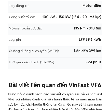
Loại động cơ:
Motor điện
Công suất tối đa:
100 kW - 150 kW (134 - 201 mã lực)
Mô-men xoắn cực đại:
135 Nm - 310 Nm
Loại pin:
LFP 59.6 kWh
Quãng đường di chuyển (WLTP):
Lên đến 399 km
Thời gian sạc nhanh (10-70%):
~24 phút
Bài viết liên quan đến VinFast VF6
Đừng bỏ lỡ danh sách các bài viết chuyên sâu về xe VinFast
VF6 với những đánh giá vận hành thực tế và mẹo mua bán
cực kỳ hữu ích. Nguồn thông tin đa chiều này sẽ là cẩm nang
đắc lực giúp bạn lựa chọn phiên bản ô tô điện VF6 phù hợp