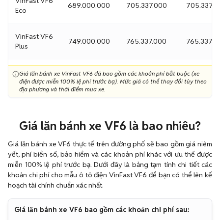
VinFast VF6
689.000.000
705.337.000
705.337.0
Eco
VinFast VF6
749.000.000
765.337.000
765.337.0
Plus
Giá lăn bánh xe VinFast VF6 đã bao gồm các khoản phí bắt buộc (xe
điện được miễn 100% lệ phí trước bạ). Mức giá có thể thay đổi tùy theo
địa phương và thời điểm mua xe.
Giá lăn bánh xe VF6 là bao nhiêu?
Giá lăn bánh xe VF6 thực tế trên đường phố sẽ bao gồm giá niêm
yết, phí biển số, bảo hiểm và các khoản phí khác với ưu thế được
miễn 100% lệ phí trước bạ. Dưới đây là bảng tạm tính chi tiết các
khoản chi phí cho mẫu ô tô điện VinFast VF6 để bạn có thể lên kế
hoạch tài chính chuẩn xác nhất.
Giá lăn bánh xe VF6 bao gồm các khoản chi phí sau: