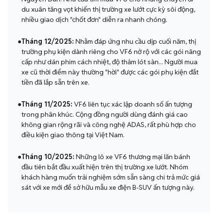
du xuân tăng vọt khiến thị trường xe lướt cực kỳ sôi động,
nhiều giao dịch "chốt đơn" diễn ra nhanh chóng.
●
Tháng 12/2025:
Nhằm đáp ứng nhu cầu dịp cuối năm, thị
trường phụ kiện dành riêng cho VF6 nở rộ với các gói nâng
cấp như dán phim cách nhiệt, độ thảm lót sàn... Người mua
xe cũ thời điểm này thường "hời" được các gói phụ kiện đắt
tiền đã lắp sẵn trên xe.
●
Tháng 11/2025:
VF6 liên tục xác lập doanh số ấn tượng
trong phân khúc. Cộng đồng người dùng đánh giá cao
không gian rộng rãi và công nghệ ADAS, rất phù hợp cho
điều kiện giao thông tại Việt Nam.
●
Tháng 10/2025:
Những lô xe VF6 thương mại lăn bánh
đầu tiên bắt đầu xuất hiện trên thị trường xe lướt. Nhóm
khách hàng muốn trải nghiệm sớm sẵn sàng chi trả mức giá
sát với xe mới để sở hữu mẫu xe điện B-SUV ấn tượng này.