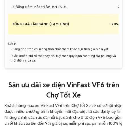
4. Đăng kiểm, Bảo trì ĐB, BH TNDS
2.337
TỔNG GIÁ LĂN BÁNH (TẠM TÍNH)
~705.337
Lưu ý:
- Bảng tính trên chỉ mang tính chất tham khảo dựa trên giá niêm yết.
- Các khoản phí có thể thay đổi tùy theo quy định của từng địa phương và
thời điểm mua xe.
Săn ưu đãi xe điện VinFast VF6 trên
Chợ Tốt Xe
Khách hàng mua xe VinFast VF6 trên Chợ Tốt Xe sẽ có cơ hội nhận
được nhiều chương trình khuyến mãi đặc biệt từ các đại lý uy tín.
Những chính sách ưu đãi nổi bật dành cho ô tô điện VF6 bao gồm
chiết khấu sâu lên đến 9% giá trị xe, miễn phí sạc pin, miễn 100% lệ