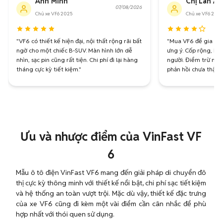
Anh Minh
Chị Lan A
07/08/2026
Chủ xe VF6 2025
Chủ xe VF6 202
"VF6 có thiết kế hiện đại, nội thất rộng rãi bất
"Mua VF6 để gia đìn
ngờ cho một chiếc B-SUV. Màn hình lớn dễ
ưng ý. Cốp rộng, kh
nhìn, sạc pin cũng rất tiện. Chi phí đi lại hàng
người. Điểm trừ nhỏ
tháng cực kỳ tiết kiệm."
phản hồi chưa thật 
Ưu và nhược điểm của VinFast VF
6
Mẫu ô tô điện VinFast VF6 mang đến giải pháp di chuyển đô
thị cực kỳ thông minh với thiết kế nổi bật, chi phí sạc tiết kiệm
và hệ thống an toàn vượt trội. Mặc dù vậy, thiết kế đặc trưng
của xe VF6 cũng đi kèm một vài điểm cần cân nhắc để phù
hợp nhất với thói quen sử dụng.