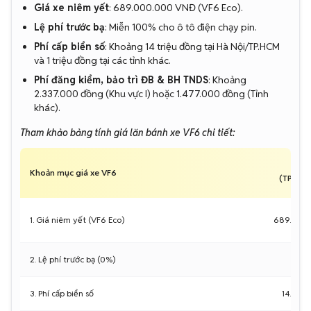
Giá xe niêm yết
: 689.000.000 VNĐ (VF6 Eco).
Lệ phí trước bạ
: Miễn 100% cho ô tô điện chạy pin.
Phí cấp biển số
: Khoảng 14 triệu đồng tại Hà Nội/TP.HCM
và 1 triệu đồng tại các tỉnh khác.
Phí đăng kiểm, bảo trì ĐB & BH TNDS
: Khoảng
2.337.000 đồng (Khu vực I) hoặc 1.477.000 đồng (Tỉnh
khác).
Tham khảo bảng tính giá lăn bánh xe VF6 chi tiết:
Khoản mục giá xe VF6
(TP.HCM
1. Giá niêm yết (VF6 Eco)
689.000
2. Lệ phí trước bạ (0%)
3. Phí cấp biển số
14.000