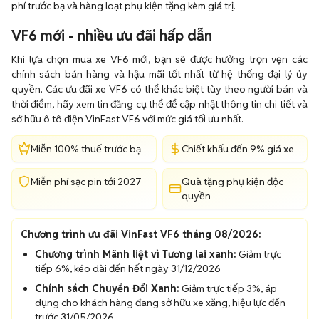
phí trước bạ và hàng loạt phụ kiện tặng kèm giá trị.
VF6 mới - nhiều ưu đãi hấp dẫn
Khi lựa chọn mua xe VF6 mới, bạn sẽ được hưởng trọn vẹn các
chính sách bán hàng và hậu mãi tốt nhất từ hệ thống đại lý ủy
quyền. Các ưu đãi xe VF6 có thể khác biệt tùy theo người bán và
thời điểm, hãy xem tin đăng cụ thể để cập nhật thông tin chi tiết và
sở hữu ô tô điện VinFast VF6 với mức giá tối ưu nhất.
Miễn 100% thuế trước bạ
Chiết khấu đến 9% giá xe
Miễn phí sạc pin tới 2027
Quà tặng phụ kiện độc
quyền
Chương trình ưu đãi VinFast VF6 tháng 08/2026:
Chương trình Mãnh liệt vì Tương lai xanh:
Giảm trực
tiếp 6%, kéo dài đến hết ngày 31/12/2026
Chính sách Chuyển Đổi Xanh:
Giảm trực tiếp 3%, áp
dụng cho khách hàng đang sở hữu xe xăng, hiệu lực đến
trước 31/05/2026