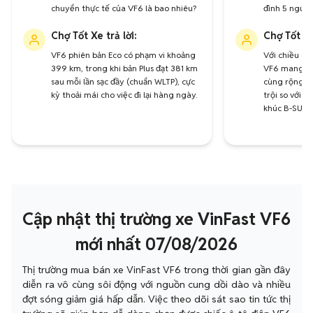
chuyển thực tế của VF6 là bao nhiêu?
đình 5 người
Chợ Tốt Xe trả lời:
Chợ Tốt Xe
VF6 phiên bản Eco có phạm vi khoảng
Với chiều dà
399 km, trong khi bản Plus đạt 381 km
VF6 mang lại
sau mỗi lần sạc đầy (chuẩn WLTP), cực
cùng rộng rã
kỳ thoải mái cho việc đi lại hàng ngày.
trội so với 
khúc B-SUV.
Cập nhật thị trường xe VinFast VF6
mới nhất 07/08/2026
Thị trường mua bán xe VinFast VF6 trong thời gian gần đây
diễn ra vô cùng sôi động với nguồn cung dồi dào và nhiều
đợt sóng giảm giá hấp dẫn. Việc theo dõi sát sao tin tức thị