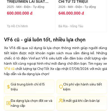
TRIỆU‼️MIỄN LÃI SUẤT
CHỈ TỪ 72 TRIỆU!
NĂM ĐẦU
2025 - Mới - Điện - Tự động
2026 - Mới - Điện - Tự động
600.000.000 đ
646.000.000 đ
Tp Hồ Chí Minh
Bà Rịa - Vũng Tàu
VF6 cũ - giá luôn tốt, nhiều lựa chọn
Xe VF6 đã qua sử dụng là lựa chọn thông minh giúp người dùng
tiết kiệm được một khoản ngân sách mua sắm đáng kể. Những
chiếc ô tô điện VinFast VF6 siêu lướt vẫn đảm bảo chất lượng vận
hành tốt cùng ngoại hình như mới đang chờ đón bạn. Tìm ngay xe
VF6 cũ
chất lượng tại Chợ Tốt Xe cập nhật 07/08/2026 với mức giá
hấp dẫn và đa dạng lựa chọn!
Giá trung bình chỉ 615
Chi phí vận hành siêu tiết
triệu
kiệm
Đa dạng lựa chọn đời xe và
Ít mất giá khi cần bán lại
nâng cấp