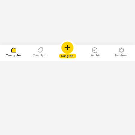
Trang chủ
Quản lý tin
Liên hệ
Tài khoản
Đăng tin
109.000 Bình chọn
Tải ứng dụng Chợ Tốt
Về Chợ Tốt
Quy chế sàn