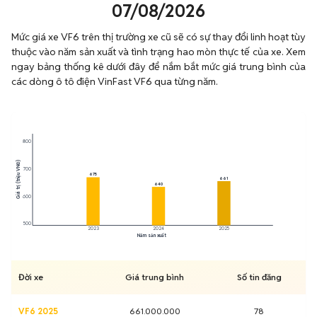
07/08/2026
Mức giá xe VF6 trên thị trường xe cũ sẽ có sự thay đổi linh hoạt tùy
thuộc vào năm sản xuất và tình trạng hao mòn thực tế của xe. Xem
ngay bảng thống kê dưới đây để nắm bắt mức giá trung bình của
các dòng ô tô điện VinFast VF6 qua từng năm.
800
Giá trị (triệu VNĐ)
700
675
661
640
600
500
2023
2024
2025
Năm sản xuất
Đời xe
Giá trung bình
Số tin đăng
VF6 2025
661.000.000
78