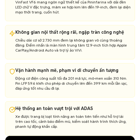
VinFast VF6 mang ngôn ngữ thiết kế của Pininfarina với dải đèn
LED chữ V đặc trưng, mâm xe hợp kim lên đến 19-inch, đem lại diện
mạo thời trang, cuốn hút.
Không gian nội thất rộng rãi, ngập tràn công nghệ
Chiều dài cơ sở 2.730 mm đem lại không gian vô cùng thoáng
đãng. Điểm nhấn là màn hình trung tâm 12.9-inch tích hợp Apple
CarPlay/Android Auto và trợ lý ảo ViVi.
Vận hành mạnh mẽ, phạm vi di chuyển ấn tượng
Động cơ điện công suất tối đa 201 mã lực, mô-men xoắn 310 Nm.
Pin LFP 59.6 kWh cho phép di chuyển lên đến 399 km mỗi lần sạc,
đáp ứng tốt nhu cầu đi lại.
Hệ thống an toàn vượt trội với ADAS
Xe được trang bị loạt tính năng an toàn tiên tiến như hỗ trợ lái
trên cao tốc, cảnh báo điểm mù, kiểm soát hành trình thích ứng,
phanh tự động khẩn cấp.