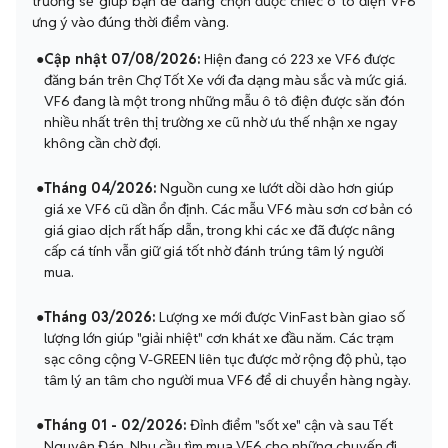
trường sẽ giúp bạn dễ dàng chọn được chiếc ô tô điện VF6
ưng ý vào đúng thời điểm vàng.
●
Cập nhật 07/08/2026:
Hiện đang có 223 xe VF6 được
đăng bán trên Chợ Tốt Xe với đa dạng màu sắc và mức giá.
VF6 đang là một trong những mẫu ô tô điện được săn đón
nhiều nhất trên thị trường xe cũ nhờ ưu thế nhận xe ngay
không cần chờ đợi.
●
Tháng 04/2026:
Nguồn cung xe lướt dồi dào hơn giúp
giá xe VF6 cũ dần ổn định. Các mẫu VF6 màu sơn cơ bản có
giá giao dịch rất hấp dẫn, trong khi các xe đã được nâng
cấp cá tính vẫn giữ giá tốt nhờ đánh trúng tâm lý người
mua.
●
Tháng 03/2026:
Lượng xe mới được VinFast bàn giao số
lượng lớn giúp "giải nhiệt" cơn khát xe đầu năm. Các trạm
sạc công cộng V-GREEN liên tục được mở rộng độ phủ, tạo
tâm lý an tâm cho người mua VF6 để di chuyển hàng ngày.
●
Tháng 01 - 02/2026:
Đỉnh điểm "sốt xe" cận và sau Tết
Nguyên Đán. Nhu cầu tìm mua VF6 cho những chuyến đi