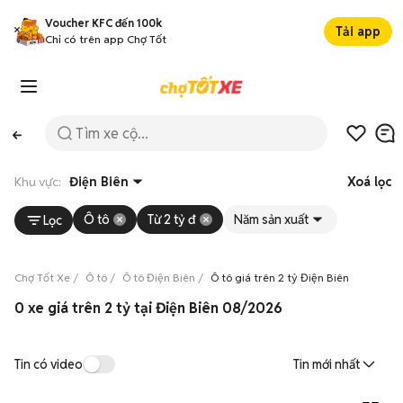
Voucher KFC đến 100k
Tải app
Chỉ có trên app Chợ Tốt
Khu vực:
Điện Biên
Xoá lọc
Ô tô
Từ 2 tỷ đ
Năm sản xuất
Lọc
Chợ Tốt Xe
Ô tô
Ô tô Điện Biên
Ô tô giá trên 2 tỷ Điện Biên
0 xe giá trên 2 tỷ tại Điện Biên 08/2026
Tin có video
Tin mới nhất