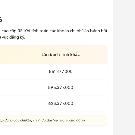
6
ao cấp RS. Khi tính toán các khoản chi phí lăn bánh bắt
u vực đăng ký.
Lăn bánh Tỉnh khác
551.377.000
595.377.000
628.377.000
p dụng các chương trình ưu đãi hiện hành của đại lý.