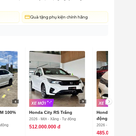
Quà tặng phụ kiện chính hãng
6
9
KM 100%
Honda City RS Trắng
Honda City L 2024
động
2026 - Mới - Xăng - Tự động
 động
2026 - Mới - Xăng - Tự
512.000.000 đ
485.000.000 đ