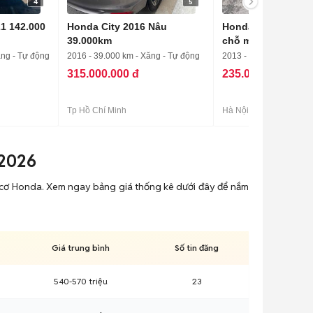
4
5
1 142.000
Honda City 2016 Nâu
Honda City Số tự 
39.000km
chỗ màu Đen
ăng - Tự động
2016 - 39.000 km - Xăng - Tự động
2013 - 130.000 km - Xă
315.000.000 đ
235.000.000 đ
Tp Hồ Chí Minh
Hà Nội
/2026
ng cơ Honda. Xem ngay bảng giá thống kê dưới đây để nắm
Giá trung bình
Số tin đăng
540-570 triệu
23