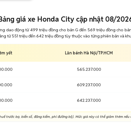
Bảng giá xe Honda City cập nhật 08/202
ờng dao động từ 499 triệu đồng cho bản G đến 569 triệu đồng cho bản c
oảng từ 551 triệu đến 642 triệu đồng tùy thuộc vào từng phiên bản và kh
êm yết
Lăn bánh Hà Nội/TP.HCM
00.000
565.237.000
00.000
609.237.000
00.000
642.237.000
uế trước bạ, biển số, đăng kiểm, phí đường bộ). Mức giá này có thể giảm thêm nếu á