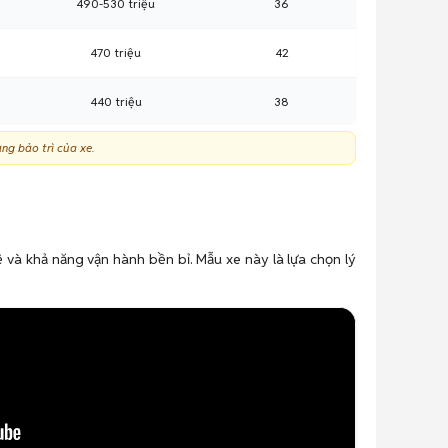
490-530 triệu
36
470 triệu
42
440 triệu
38
ạng bảo trì của xe.
400 triệu
16
250-280 triệu
17
Từ 180 triệu
6
 và khả năng vận hành bền bỉ. Mẫu xe này là lựa chọn lý