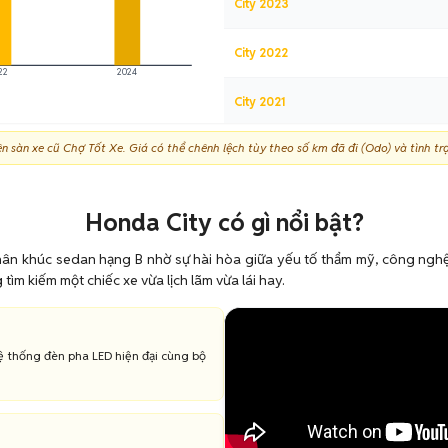
City 2023
City 2022
22
2024
City 2021
ên sàn xe cũ Chợ Tốt Xe. Giá có thể chênh lệch tùy theo số km đã đi (Odo) và tình tr
City 2020
City 2014-2015
Honda City có gì nổi bật?
Đời sâu (2009-2013)
hân khúc sedan hạng B nhờ sự hài hòa giữa yếu tố thẩm mỹ, công nghệ
ìm kiếm một chiếc xe vừa lịch lãm vừa lái hay.
hệ thống đèn pha LED hiện đại cùng bộ