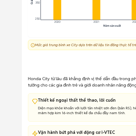
350
250
2020
2021
20
Năm sản xuất
Mức giá trung bình xe City dựa trên dữ liệu tin đăng thực tế tr
Honda City từ lâu đã khẳng định vị thế dẫn đầu trong p
tưởng cho các gia đình trẻ và giới doanh nhân năng động t
Thiết kế ngoại thất thể thao, lôi cuốn
Diện mạo khỏe khoắn với lưới tản nhiệt sơn đen (bản RS), 
mâm hợp kim 16-inch thiết kế đa chấu đầy nam tính.
Vận hành bứt phá với động cơ i-VTEC