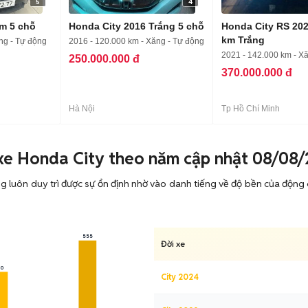
5
4
m 5 chỗ
Honda City 2016 Trắng 5 chỗ
Honda City RS 202
km Trắng
ng - Tự động
2016 - 120.000 km - Xăng - Tự động
2021 - 142.000 km - X
250.000.000 đ
370.000.000 đ
Hà Nội
Tp Hồ Chí Minh
xe Honda City theo năm cập nhật 08/08
ng luôn duy trì được sự ổn định nhờ vào danh tiếng về độ bền của độ
555
Đời xe
70
City 2024