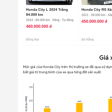
6
Honda City L 2024 Trắng
Honda City RS Xá
84.000 km
2021 - 39.000 km - Xă
2024 - 84.000 km - Xăng - Tự động
450.000.000 đ
460.000.000 đ
Đồng Nai
Đà Nẵng
Giá 
Mức giá của Honda City trên thị trường xe đã qua sử dụ
bắt giá trị trung bình của xe qua từng đời sản xuất.
550
Giá trị (triệu VNĐ)
4
450
440
400