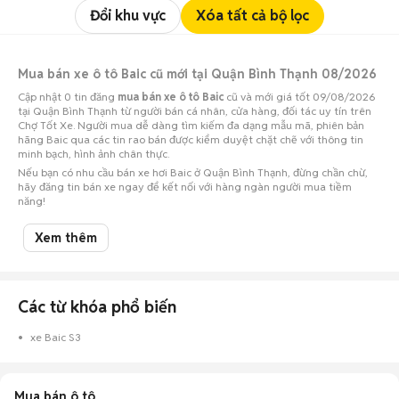
Đổi khu vực
Xóa tất cả bộ lọc
Mua bán xe ô tô Baic cũ mới tại Quận Bình Thạnh 08/2026
Cập nhật 0 tin đăng
mua bán xe ô tô Baic
cũ và mới giá tốt 09/08/2026
tại Quận Bình Thạnh từ người bán cá nhân, cửa hàng, đối tác uy tín trên
Chợ Tốt Xe. Người mua dễ dàng tìm kiếm đa dạng mẫu mã, phiên bản
hãng Baic qua các tin rao bán được kiểm duyệt chặt chẽ với thông tin
minh bạch, hình ảnh chân thực.
Nếu bạn có nhu cầu bán xe hơi Baic ở Quận Bình Thạnh, đừng chần chừ,
hãy đăng tin bán xe ngay để kết nối với hàng ngàn người mua tiềm
năng!
Xem thêm
Các từ khóa phổ biến
xe Baic S3
Mua bán ô tô