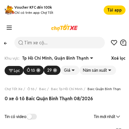
Voucher KFC đến 100k
Tải app
Chỉ có trên app Chợ Tốt
Khu vực:
Tp Hồ Chí Minh, Quận Bình Thạnh
Xoá lọc
Ô tô
29
Giá
Năm sản xuất
Lọc
Chợ Tốt Xe
Ô tô
Baic
Baic Tp Hồ Chí Minh
Baic Quận Bình Thạnh
0 xe ô tô Baic Quận Bình Thạnh 08/2026
Tin có video
Tin mới nhất