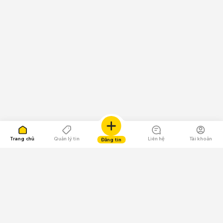
Trang chủ
Quản lý tin
Liên hệ
Tài khoản
Đăng tin
109.000 Bình chọn
Tải ứng dụng Chợ Tốt