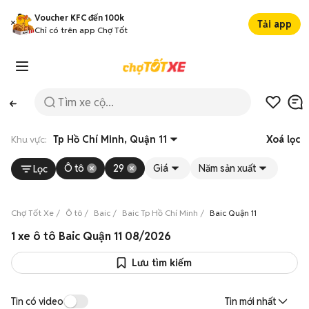
Voucher KFC đến 100k
Tải app
Chỉ có trên app Chợ Tốt
Khu vực:
Tp Hồ Chí Minh, Quận 11
Xoá lọc
Ô tô
29
Giá
Năm sản xuất
Lọc
Chợ Tốt Xe
Ô tô
Baic
Baic Tp Hồ Chí Minh
Baic Quận 11
1 xe ô tô Baic Quận 11 08/2026
Lưu tìm kiếm
Tin có video
Tin mới nhất