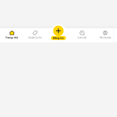
Trang chủ
Quản lý tin
Liên hệ
Tài khoản
Đăng tin
109.000 Bình chọn
Tải ứng dụng Chợ Tốt
Về Chợ Tốt
Quy chế sàn
Chính sách bảo mật
Giải quyết tranh chấp
CÔNG TY TNHH CHỢ TỐT - Người đại diện theo pháp luật:
Nguyễn Trọng Tấn; GPDKKD: 0312120782 do Sở KH & ĐT TP.HCM cấp ngày
11/01/2013;
GPMXH: 185/GP-BTTTT do Bộ Thông tin và Truyền thông
cấp ngày 09/07/2024 - Chịu trách nhiệm