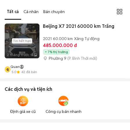
Tất cả
Cá nhân
Bán chuyên
Beijing X7 2021 60000 km Trắng
2021
60.000 km
Xăng
Tự động
Tin hết hạn
485.000.000 đ
7% thị trường
2 tháng trước
16
Phường 9
(P. Bình Thới mới)
Quan
q
5.0
42
đã bán
Các dịch vụ và tiện ích
Định giá xe cũ
Công cụ bán nhanh