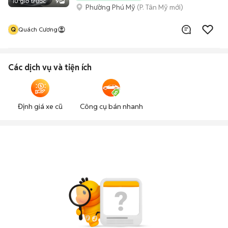
10 giờ trước
9
Phường Phú Mỹ
(P. Tân Mỹ mới)
Q
Quách Cương
Các dịch vụ và tiện ích
Định giá xe cũ
Công cụ bán nhanh