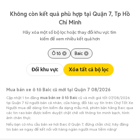
Không còn kết quả phù hợp tại Quận 7, Tp Hồ
Chí Minh
Hãy xóa một số bộ lọc hoặc thay đổi khu vực tìm 
kiếm để xem nhiều kết quả hơn
Ô tô
Baic
Đổi khu vực
Xóa tất cả bộ lọc
Mua bán xe ô tô Baic cũ mới tại Quận 7 08/2026
Cập nhật 1 tin đăng
mua bán xe ô tô Baic
cũ và mới giá tốt 07/08/2026
tại Quận 7 từ người bán cá nhân, cửa hàng, đối tác uy tín trên Chợ Tốt Xe.
Người mua dễ dàng tìm kiếm đa dạng mẫu mã, phiên bản hãng Baic qua
các tin rao bán được kiểm duyệt chặt chẽ với thông tin minh bạch, hình
ảnh chân thực.
Nếu bạn có nhu cầu bán xe hơi Baic ở Quận 7, đừng chần chừ, hãy đăng
tin bán xe ngay để kết nối với hàng ngàn người mua tiềm năng!