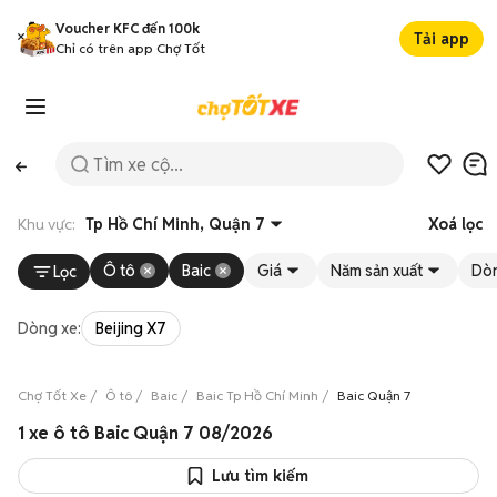
Voucher KFC đến 100k
Tải app
Chỉ có trên app Chợ Tốt
Khu vực:
Tp Hồ Chí Minh, Quận 7
Xoá lọc
Ô tô
Baic
Giá
Năm sản xuất
Dò
Lọc
Dòng xe:
Beijing X7
Chợ Tốt Xe
Ô tô
Baic
Baic Tp Hồ Chí Minh
Baic Quận 7
1 xe ô tô Baic Quận 7 08/2026
Lưu tìm kiếm