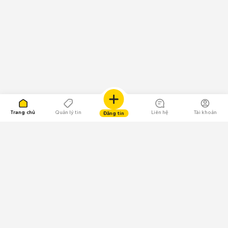
Trang chủ
Quản lý tin
Liên hệ
Tài khoản
Đăng tin
109.000 Bình chọn
Tải ứng dụng Chợ Tốt
Về Chợ Tốt
Quy chế sàn
Chính sách bảo mật
Giải quyết tranh chấp