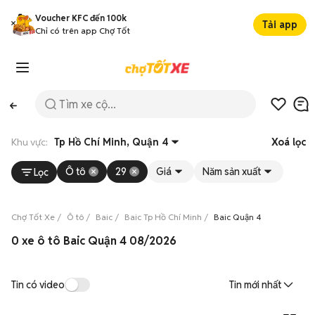
Voucher KFC đến 100k
Tải app
Chỉ có trên app Chợ Tốt
Khu vực:
Tp Hồ Chí Minh, Quận 4
Xoá lọc
Ô tô
29
Giá
Năm sản xuất
Lọc
Chợ Tốt Xe
Ô tô
Baic
Baic Tp Hồ Chí Minh
Baic Quận 4
0 xe ô tô Baic Quận 4 08/2026
Tin có video
Tin mới nhất