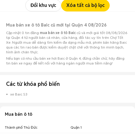
Đổi khu vực
Xóa tất cả bộ lọc
Mua bán xe ô tô Baic cũ mới tại Quận 4 08/2026
Cập nhật 0 tin đăng
mua bán xe ô tô Baic
cũ và mới giá tốt 08/08/2026
tại Quận 4 từ người bán cá nhân, cửa hàng, đối tác uy tín trên Chợ Tốt
Xe. Người mua dễ dàng tìm kiếm đa dạng mẫu mã, phiên bản hãng Baic
qua các tin rao bán được kiểm duyệt chặt chẽ với thông tin minh bạch,
hình ảnh chân thực.
Nếu bạn có nhu cầu bán xe hơi Baic ở Quận 4, đừng chần chừ, hãy đăng
tin bán xe ngay để kết nối với hàng ngàn người mua tiềm năng!
Các từ khóa phổ biến
xe Baic S3
Mua bán ô tô
Thành phố Thủ Đức
Quận 1