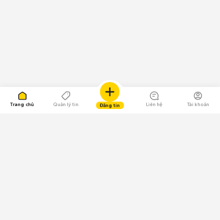
Trang chủ
Quản lý tin
Liên hệ
Tài khoản
Đăng tin
109.000 Bình chọn
Tải ứng dụng Chợ Tốt
Về Chợ Tốt
Quy chế sàn
Chính sách bảo mật
Giải quyết tranh chấp
CÔNG TY TNHH CHỢ TỐT - Người đại diện theo pháp luật: