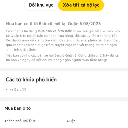
Đổi khu vực
Xóa tất cả bộ lọc
Mua bán xe ô tô Baic cũ mới tại Quận 5 08/2026
Cập nhật 0 tin đăng
mua bán xe ô tô Baic
cũ và mới giá tốt 07/08/2026
tại Quận 5 từ người bán cá nhân, cửa hàng, đối tác uy tín trên Chợ Tốt
Xe. Người mua dễ dàng tìm kiếm đa dạng mẫu mã, phiên bản hãng Baic
qua các tin rao bán được kiểm duyệt chặt chẽ với thông tin minh bạch,
hình ảnh chân thực.
Nếu bạn có nhu cầu bán xe hơi Baic ở Quận 5, đừng chần chừ, hãy đăng
tin bán xe ngay để kết nối với hàng ngàn người mua tiềm năng!
Các từ khóa phổ biến
xe Baic S3
Mua bán ô tô
Thành phố Thủ Đức
Quận 1