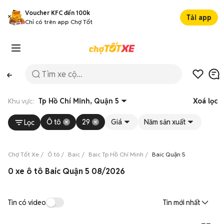
Voucher KFC đến 100k
Tải app
Chỉ có trên app Chợ Tốt
Khu vực:
Tp Hồ Chí Minh, Quận 5
Xoá lọc
Ô tô
29
Giá
Năm sản xuất
Lọc
Chợ Tốt Xe
Ô tô
Baic
Baic Tp Hồ Chí Minh
Baic Quận 5
0 xe ô tô Baic Quận 5 08/2026
Tin có video
Tin mới nhất