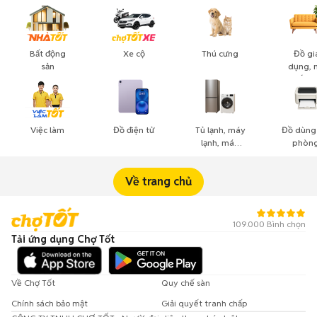
Bất động
Xe cộ
Thú cưng
Đồ gi
sản
dụng, 
thất, c
cảnh
Việc làm
Đồ điện tử
Tủ lạnh, máy
Đồ dùng
lạnh, máy
phòng
giặt
công n
nghiệ
Về trang chủ
109.000 Bình chọn
Tải ứng dụng Chợ Tốt
Về Chợ Tốt
Quy chế sàn
Chính sách bảo mật
Giải quyết tranh chấp