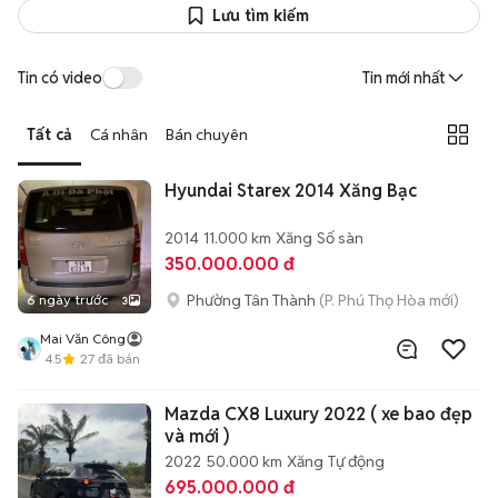
Lưu tìm kiếm
Tin có video
Tin mới nhất
Tất cả
Cá nhân
Bán chuyên
Hyundai Starex 2014 Xăng Bạc
2014
11.000 km
Xăng
Số sàn
350.000.000 đ
Phường Tân Thành
(P. Phú Thọ Hòa mới)
6 ngày trước
3
Mai Văn Công
4.5
27
đã bán
Mazda CX8 Luxury 2022 ( xe bao đẹp
và mới )
2022
50.000 km
Xăng
Tự động
695.000.000 đ