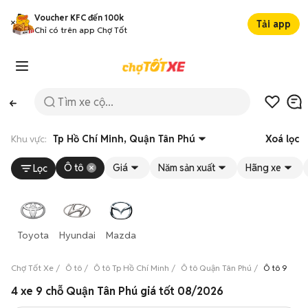
Voucher KFC đến 100k
Tải app
Chỉ có trên app Chợ Tốt
Khu vực:
Tp Hồ Chí Minh, Quận Tân Phú
Xoá lọc
Ô tô
Giá
Năm sản xuất
Hãng xe
Lọc
Toyota
Hyundai
Mazda
Chợ Tốt Xe
Ô tô
Ô tô Tp Hồ Chí Minh
Ô tô Quận Tân Phú
Ô tô 9 chỗ
4 xe 9 chỗ Quận Tân Phú giá tốt 08/2026