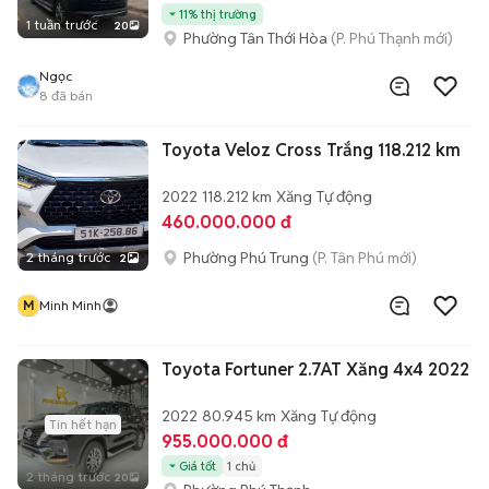
11% thị trường
1 tuần trước
20
Phường Tân Thới Hòa
(P. Phú Thạnh mới)
Ngọc
8
đã bán
Toyota Veloz Cross Trắng 118.212 km
2022
118.212 km
Xăng
Tự động
460.000.000 đ
Phường Phú Trung
(P. Tân Phú mới)
2 tháng trước
2
M
Minh Minh
Toyota Fortuner 2.7AT Xăng 4x4 2022
2022
80.945 km
Xăng
Tự động
Tin hết hạn
955.000.000 đ
Giá tốt
1 chủ
2 tháng trước
20