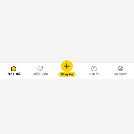
Trang chủ
Quản lý tin
Liên hệ
Tài khoản
Đăng tin
109.000 Bình chọn
Tải ứng dụng Chợ Tốt