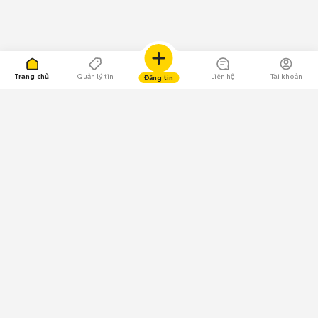
Trang chủ
Quản lý tin
Liên hệ
Tài khoản
Đăng tin
109.000 Bình chọn
Tải ứng dụng Chợ Tốt
Về Chợ Tốt
Quy chế sàn
Chính sách bảo mật
Giải quyết tranh chấp
CÔNG TY TNHH CHỢ TỐT - Người đại diện theo pháp luật:
Nguyễn Trọng Tấn; GPDKKD: 0312120782 do Sở KH & ĐT TP.HCM cấp ngày