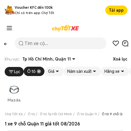
Voucher KFC đến 100k
Tải app
Chỉ có trên app Chợ Tốt
Khu vực:
Tp Hồ Chí Minh, Quận 11
Xoá lọc
Ô tô
Giá
Năm sản xuất
Hãng xe
Lọc
Mazda
Chợ Tốt Xe
Ô tô
Ô tô Tp Hồ Chí Minh
Ô tô Quận 11
Ô tô 9 chỗ Quận 1
1 xe 9 chỗ Quận 11 giá tốt 08/2026