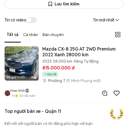
Lưu tìm kiếm
Tin có video
Tin mới nhất
Tất cả
Cá nhân
Bán chuyên
Mazda CX-8 25G AT 2WD Premium
2022 Xanh 28000 km
2022
28.000 km
Xăng
Tự động
815.000.000 đ
Giá tốt
10 giờ trước
9
Phường 7
(P. Minh Phụng mới)
Hoa Vinh
3.1
20
đã bán
Top người bán xe - Quận 11
Kết nối với người bán có tin đăng phù hợp với bạn