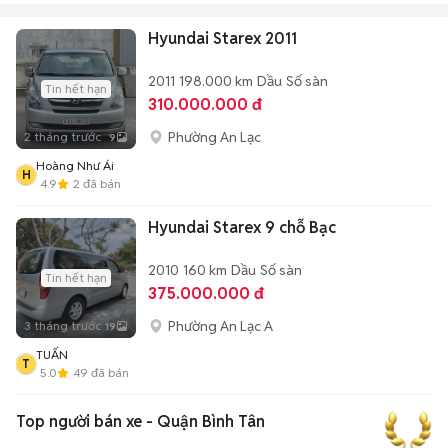
Hyundai Starex 2011
2011
198.000 km
Dầu
Số sàn
Tin hết hạn
310.000.000 đ
Phường An Lạc
2 tháng trước
9
Hoàng Như Ái
H
4.9
2
đã bán
Hyundai Starex 9 chỗ Bạc
2010
160 km
Dầu
Số sàn
Tin hết hạn
375.000.000 đ
Phường An Lạc A
3 tháng trước
19
TUẤN
T
5.0
49
đã bán
Top người bán xe - Quận Bình Tân