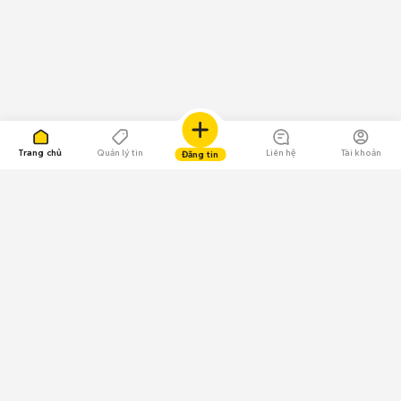
Trang chủ
Quản lý tin
Liên hệ
Tài khoản
Đăng tin
109.000 Bình chọn
Tải ứng dụng Chợ Tốt
Về Chợ Tốt
Quy chế sàn