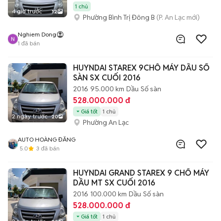
1 chủ
4 giờ trước
12
Phường Bình Trị Đông B
(P. An Lạc mới)
Nghiem Dong
1
đã bán
HUYNDAI STAREX 9CHỖ MÁY DẦU SỐ
SÀN SX CUỐI 2016
2016
95.000 km
Dầu
Số sàn
528.000.000 đ
Giá tốt
1 chủ
2 ngày trước
20
Phường An Lạc
AUTO HOÀNG ĐĂNG
5.0
3
đã bán
HUYNDAI GRAND STAREX 9 CHỔ MÁY
DẦU MT SX CUỐI 2016
2016
100.000 km
Dầu
Số sàn
528.000.000 đ
Giá tốt
1 chủ