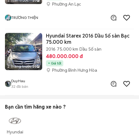
2 tuần trước
20
Phường An Lạc
TRƯƠNG THIỆN
Hyundai Starex 2016 Dầu Số sàn Bạc
75.000 km
2016
75.000 km
Dầu
Số sàn
480.000.000 đ
Giá tốt
2 tháng trước
20
Phường Bình Hưng Hòa
DuyHau
32
đã bán
Bạn cần tìm
hãng xe
nào ?
Hyundai