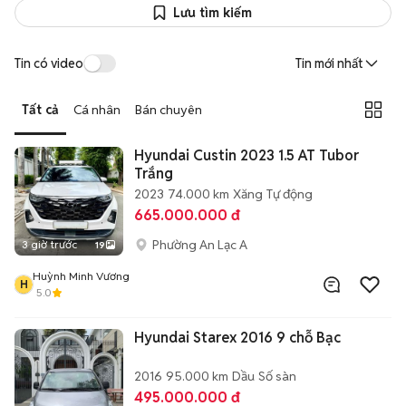
Lưu tìm kiếm
Tin có video
Tin mới nhất
Tất cả
Cá nhân
Bán chuyên
Hyundai Custin 2023 1.5 AT Tubor
Trắng
2023
74.000 km
Xăng
Tự động
665.000.000 đ
Phường An Lạc A
3 giờ trước
19
Huỳnh Minh Vương
H
5.0
Hyundai Starex 2016 9 chỗ Bạc
2016
95.000 km
Dầu
Số sàn
495.000.000 đ