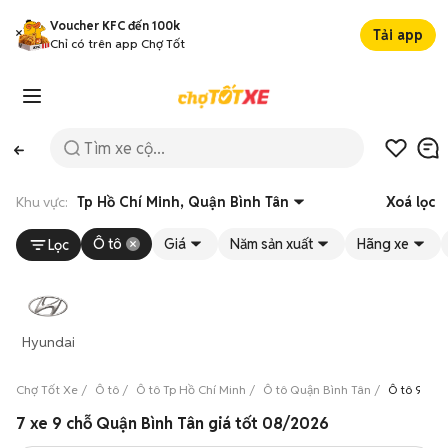
Voucher KFC đến 100k
Tải app
Chỉ có trên app Chợ Tốt
Khu vực:
Tp Hồ Chí Minh, Quận Bình Tân
Xoá lọc
Ô tô
Giá
Năm sản xuất
Hãng xe
Lọc
Hyundai
Chợ Tốt Xe
Ô tô
Ô tô Tp Hồ Chí Minh
Ô tô Quận Bình Tân
Ô tô 9 chỗ
7 xe 9 chỗ Quận Bình Tân giá tốt 08/2026