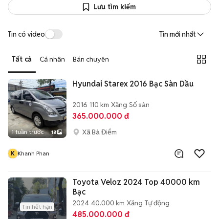
Lưu tìm kiếm
Tin có video
Tin mới nhất
Tất cả
Cá nhân
Bán chuyên
Hyundai Starex 2016 Bạc Sàn Dầu
2016
110 km
Xăng
Số sàn
365.000.000 đ
Xã Bà Điểm
1 tuần trước
18
K
Khanh Phan
Toyota Veloz 2024 Top 40000 km
Bạc
2024
40.000 km
Xăng
Tự động
Tin hết hạn
485.000.000 đ