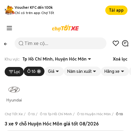
Voucher KFC đến 100k
Tải app
Chỉ có trên app Chợ Tốt
Khu vực:
Tp Hồ Chí Minh, Huyện Hóc Môn
Xoá lọc
Ô tô
Giá
Năm sản xuất
Hãng xe
Lọc
Hyundai
Chợ Tốt Xe
Ô tô
Ô tô Tp Hồ Chí Minh
Ô tô Huyện Hóc Môn
Ô tô 9 c
3 xe 9 chỗ Huyện Hóc Môn giá tốt 08/2026