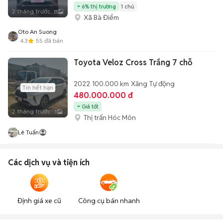
6% thị trường
1 chủ
2 tháng trước
11
Xã Bà Điểm
Oto An Suong
4.3
55
đã bán
Toyota Veloz Cross Trắng 7 chỗ
2022
100.000 km
Xăng
Tự động
Tin hết hạn
480.000.000 đ
Giá tốt
2 tháng trước
1
Thị trấn Hóc Môn
Lê Tuấn
Các dịch vụ và tiện ích
Định giá xe cũ
Công cụ bán nhanh