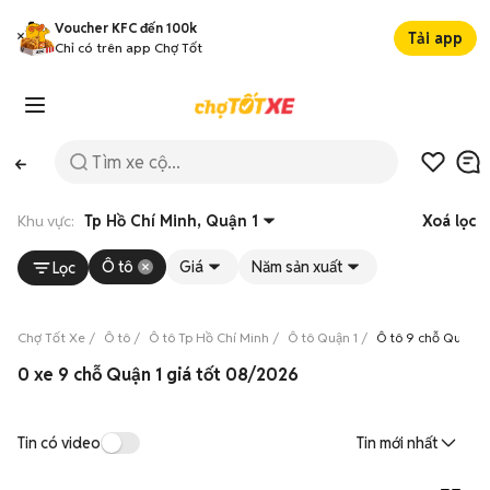
Voucher KFC đến 100k
Tải app
Chỉ có trên app Chợ Tốt
Khu vực:
Tp Hồ Chí Minh, Quận 1
Xoá lọc
Ô tô
Giá
Năm sản xuất
Lọc
Chợ Tốt Xe
Ô tô
Ô tô Tp Hồ Chí Minh
Ô tô Quận 1
Ô tô 9 chỗ Quận 1
0 xe 9 chỗ Quận 1 giá tốt 08/2026
Tin có video
Tin mới nhất