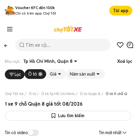
Voucher KFC đến 100k
Tải app
Chỉ có trên app Chợ Tốt
Khu vực:
Tp Hồ Chí Minh, Quận 8
Xoá lọc
Ô tô
Giá
Năm sản xuất
Lọc
Chợ Tốt Xe
Ô tô
Ô tô Tp Hồ Chí Minh
Ô tô Quận 8
Ô tô 9 chỗ Quận 
1 xe 9 chỗ Quận 8 giá tốt 08/2026
Lưu tìm kiếm
Tin có video
Tin mới nhất