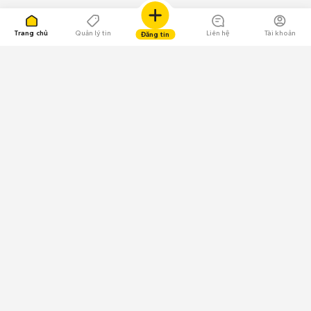
Trang chủ
Quản lý tin
Liên hệ
Tài khoản
Đăng tin
109.000 Bình chọn
Tải ứng dụng Chợ Tốt
Về Chợ Tốt
Quy chế sàn
Chính sách bảo mật
Giải quyết tranh chấp
CÔNG TY TNHH CHỢ TỐT - Người đại diện theo pháp luật:
Nguyễn Trọng Tấn; GPDKKD: 0312120782 do Sở KH & ĐT TP.HCM cấp ngày
11/01/2013;
GPMXH: 185/GP-BTTTT do Bộ Thông tin và Truyền thông
cấp ngày 09/07/2024 - Chịu trách nhiệm
nội dung: Trần Hoàng Ly.
Chính sách sử dụng
Địa chỉ: Tầng 18, Toà nhà UOA, Số 6 đường Tân Trào, Phường Tân Mỹ,
Thành phố Hồ Chí Minh, Việt Nam;
Email: trogiup@chotot.vn -
Tổng đài CSKH: 19003003 (1.000đ/phút)