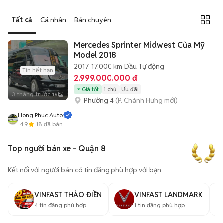
Tất cả
Cá nhân
Bán chuyên
Mercedes Sprinter Midwest Của Mỹ
Model 2018
2017
17.000 km
Dầu
Tự động
Tin hết hạn
2.999.000.000 đ
Giá tốt
1 chủ
Ưu đãi
3 tháng trước
16
Phường 4
(P. Chánh Hưng mới)
Hong Phuc Auto
4.9
18
đã bán
Top người bán xe - Quận 8
Kết nối với người bán có tin đăng phù hợp với bạn
VINFAST THẢO ĐIỀN
VINFAST LANDMARK
4
tin đăng phù hợp
1
tin đăng phù hợp