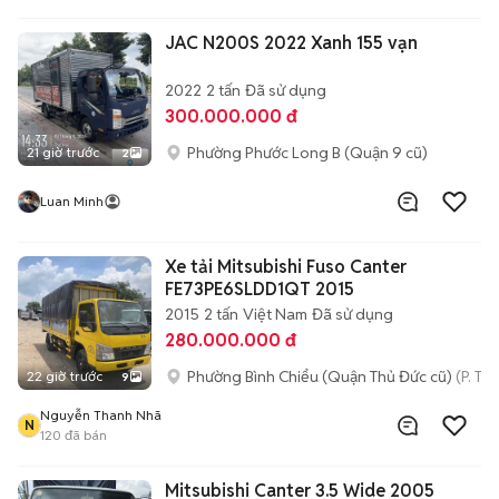
JAC N200S 2022 Xanh 155 vạn
2022
2 tấn
Đã sử dụng
300.000.000 đ
Phường Phước Long B (Quận 9 cũ)
21 giờ trước
2
Luan Minh
Xe tải Mitsubishi Fuso Canter
FE73PE6SLDD1QT 2015
2015
2 tấn
Việt Nam
Đã sử dụng
280.000.000 đ
Phường Bình Chiểu (Quận Thủ Đức cũ)
(P. Ta
22 giờ trước
9
Nguyễn Thanh Nhã
N
120
đã bán
Mitsubishi Canter 3.5 Wide 2005