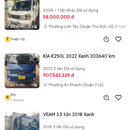
2008
< 1 tấn
Khác
Đã sử dụng
58.000.000 đ
Phường Linh Tây (Quận Thủ Đức cũ)
(P. Linh
2 giờ trước
6
T
Thiện Vũ
KIA K250L 2022 Xanh 203640 km
2022
2 tấn
Đã sử dụng
907.542.339 đ
Phường An Khánh (Quận 2 cũ)
3 giờ trước
11
PHI
P
7
đã bán
VEAM 3.5 tấn 2018 Xanh
2018
3 tấn
Đã sử dụng