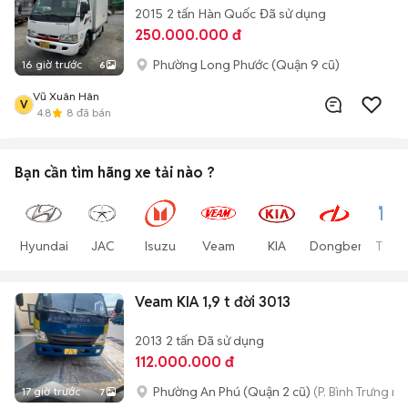
2015
2 tấn
Hàn Quốc
Đã sử dụng
250.000.000 đ
Phường Long Phước (Quận 9 cũ)
16 giờ trước
6
Vũ Xuân Hân
V
4.8
8
đã bán
Bạn cần tìm
hãng xe tải
nào ?
Hyundai
JAC
Isuzu
Veam
KIA
Dongben
Thac
Veam KIA 1,9 t đời 3013
2013
2 tấn
Đã sử dụng
112.000.000 đ
Phường An Phú (Quận 2 cũ)
(P. Bình Trưng mớ
17 giờ trước
7