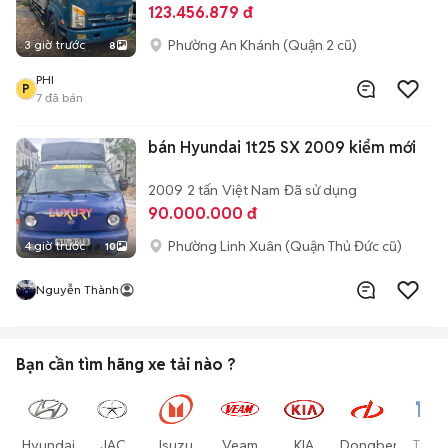
123.456.879 đ
Phường An Khánh (Quận 2 cũ)
3 giờ trước
8
PHI
P
7
đã bán
bán Hyundai 1t25 SX 2009 kiểm mới
2009
2 tấn
Việt Nam
Đã sử dụng
90.000.000 đ
Phường Linh Xuân (Quận Thủ Đức cũ)
4 giờ trước
10
Nguyễn Thành
Bạn cần tìm
hãng xe tải
nào ?
Hyundai
JAC
Isuzu
Veam
KIA
Dongben
Thac