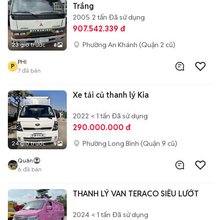
Trắng
2005
2 tấn
Đã sử dụng
907.542.339 đ
Phường An Khánh (Quận 2 cũ)
23 giờ trước
8
PHI
P
7
đã bán
Xe tải củ thanh lý Kia
2022
< 1 tấn
Đã sử dụng
290.000.000 đ
Phường Long Bình (Quận 9 cũ)
24 giờ trước
9
Quân
6
đã bán
THANH LÝ VAN TERACO SIÊU LƯỚT
2024
< 1 tấn
Đã sử dụng