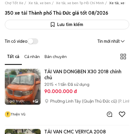
Chợ Tốt Xe
Xe tải, xe ben
Xe tải, xe ben Tp Hồ Chí Minh
Xe tải, xe ben
350 xe tải Thành phố Thủ Đức giá tốt 08/2026
Lưu tìm kiếm
Tin có video
Tin mới nhất
Tất cả
Cá nhân
Bán chuyên
TẢI VAN DONGBEN X30 2018 chính
chủ
2015
< 1 tấn
Đã sử dụng
90.000.000 đ
Phường Linh Tây (Quận Thủ Đức cũ)
(P. Linh
1 giờ trước
8
T
Thiện Vũ
TẢI VAN CMC VERYCA 2008