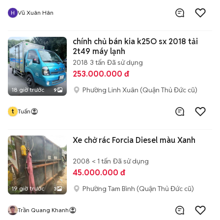
Vũ Xuân Hân
chính chủ bán kia k25O sx 2018 tải
2t49 máy lạnh
2018
3 tấn
Đã sử dụng
253.000.000 đ
Phường Linh Xuân (Quận Thủ Đức cũ)
18 giờ trước
9
t
Tuấn
Xe chở rác Forcia Diesel màu Xanh
2008
< 1 tấn
Đã sử dụng
45.000.000 đ
Phường Tam Bình (Quận Thủ Đức cũ)
19 giờ trước
3
Trần Quang Khanh