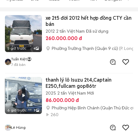
xe 2t5 đời 2012 hết hợp đồng CTY cần
bán
2012
2 tấn
Việt Nam
Đã sử dụng
260.000.000 đ
Phường Trường Thạnh (Quận 9 cũ)
(P. Long 
5 giờ trước
4
Tuấn Kiệt
7
đã bán
thanh lý lô Isuzu 2t4,Captain
E250,fullcam gop86tr
2025
2 tấn
Việt Nam
Mới
86.000.000 đ
Phường Hiệp Bình Chánh (Quận Thủ Đức cũ)
6 giờ trước
7
260
Lê Hùng