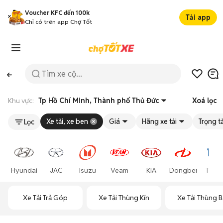
Voucher KFC đến 100k
Tải app
Chỉ có trên app Chợ Tốt
Khu vực:
Tp Hồ Chí Minh, Thành phố Thủ Đức
Xoá lọc
Xe tải, xe ben
Giá
Hãng xe tải
Trọng tả
Lọc
Hyundai
JAC
Isuzu
Veam
KIA
Dongben
Thac
Xe Tải Trả Góp
Xe Tải Thùng Kín
Xe Tải Thùng B