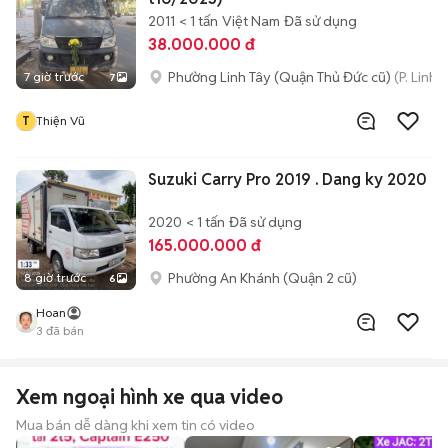
2011
< 1 tấn
Việt Nam
Đã sử dụng
38.000.000 đ
Phường Linh Tây (Quận Thủ Đức cũ)
(P. Linh
7 giờ trước
7
T
Thiện Vũ
Suzuki Carry Pro 2019 . Dang ky 2020
2020
< 1 tấn
Đã sử dụng
165.000.000 đ
Phường An Khánh (Quận 2 cũ)
8 giờ trước
6
Hoan
3
đã bán
Xem ngoại hình xe qua video
Mua bán dễ dàng khi xem tin có video