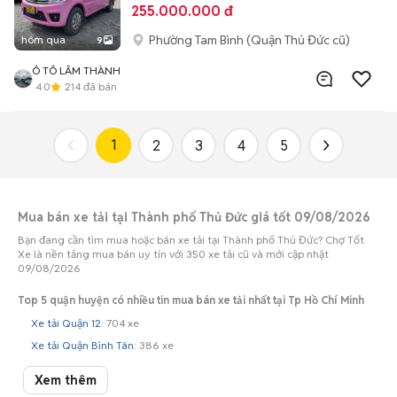
255.000.000 đ
Phường Tam Bình (Quận Thủ Đức cũ)
hôm qua
9
Ô TÔ LÂM THÀNH
4.0
214
đã bán
1
2
3
4
5
Mua bán xe tải tại Thành phố Thủ Đức giá tốt 09/08/2026
Bạn đang cần tìm mua hoặc bán xe tải tại Thành phố Thủ Đức? Chợ Tốt
Xe là nền tảng mua bán uy tín với 350 xe tải cũ và mới cập nhật
09/08/2026
Top 5 quận huyện có nhiều tin mua bán xe tải nhất tại Tp Hồ Chí Minh
Xe tải Quận 12
: 704 xe
Xe tải Quận Bình Tân
: 386 xe
Xe tải Thành phố Thủ Đức
: 342 xe
Xem thêm
Xe tải Huyện Bình Chánh
: 300 xe