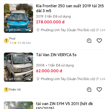
Kia Frontier 250 san xuất 2019 tải 2t5
dài 3 m5
2019
3 tấn
Đã sử dụng
278.000.000 đ
Phường Linh Tây (Quận Thủ Đức cũ)
(P. Linh
6 giờ trước
10
Thuý
T
5.0
52
đã bán
Tải Van ZIN VERYCA 5s
2008
< 1 tấn
Đã sử dụng
62.000.000 đ
Phường Linh Tây (Quận Thủ Đức cũ)
(P. Linh
6 giờ trước
5
T
Thiện Vũ
tải van ZIN SYM V5 2011 (hết đk
t10/2025)