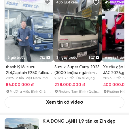
260
lượt xem
435
lượt xem
454
lượt xem
6 giờ trước
7
1
3 ngày trước
8
1
6 ngày trước
thanh lý lô Isuzu
Suzuki Super Carry 2023
Xe cẩu gập Pa
2t4,Captain E250,fullcam
(3000 km)ba ngàn km
JAC 2026,gop
gop86tr
2025 2 tấn Việt Nam Mới
nhe
2023 < 1 tấn Đã sử dụng
2026 3 tấn Vi
86.000.000 đ
228.000.000 đ
400.000.00
Phường Hiệp Bình Chánh
Phường Tam Bình (Quận
Phường Hiệp 
(Quận Thủ Đức cũ)
Thủ Đức cũ)
(Quận Thủ Đứ
Xem tin có video
KIA DONG LẠNH 1,9 tấn xe Zin đẹp