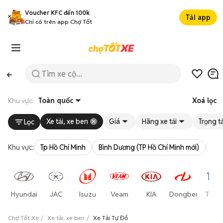
Voucher KFC đến 100k
Tải app
Chỉ có trên app Chợ Tốt
Khu vực:
Toàn quốc
Xoá lọc
Xe tải, xe ben
Giá
Hãng xe tải
Trọng tả
Lọc
Khu vực:
Tp Hồ Chí Minh
Bình Dương (TP Hồ Chí Minh mới)
Bà 
Hyundai
JAC
Isuzu
Veam
KIA
Dongben
Thac
Chợ Tốt Xe
Xe tải, xe ben
Xe Tải Tự Đổ