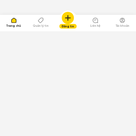
Trang chủ
Quản lý tin
Liên hệ
Tài khoản
Đăng tin
109.000 Bình chọn
Tải ứng dụng Chợ Tốt
Về Chợ Tốt
Quy chế sàn
Chính sách bảo mật
Giải quyết tranh chấp
CÔNG TY TNHH CHỢ TỐT - Người đại diện theo pháp luật: