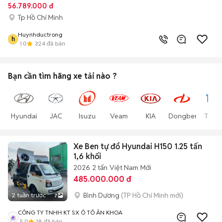
56.789.000 đ
Tp Hồ Chí Minh
Huynhductrong
h
1.0
324
đã bán
Bạn cần tìm
hãng xe tải
nào ?
Hyundai
JAC
Isuzu
Veam
KIA
Dongben
Thac
Xe Ben tự đổ Hyundai H150 1.25 tấn
1,6 khối
2026
2 tấn
Việt Nam
Mới
485.000.000 đ
Bình Dương
(TP Hồ Chí Minh mới)
2 tuần trước
7
CÔNG TY TNHH KT SX Ô TÔ ÂN KHOA
5.0
18
đã bán