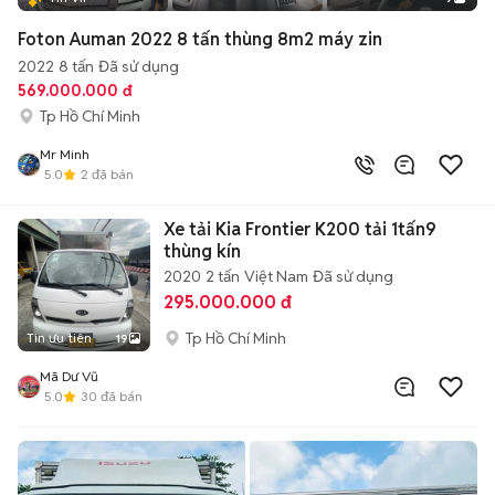
Foton Auman 2022 8 tấn thùng 8m2 máy zin
2022
8 tấn
Đã sử dụng
569.000.000 đ
Tp Hồ Chí Minh
Mr Minh
5.0
2
đã bán
Xe tải Kia Frontier K200 tải 1tấn9
thùng kín
2020
2 tấn
Việt Nam
Đã sử dụng
295.000.000 đ
Tp Hồ Chí Minh
Tin ưu tiên
19
Mã Dư Vũ
5.0
30
đã bán