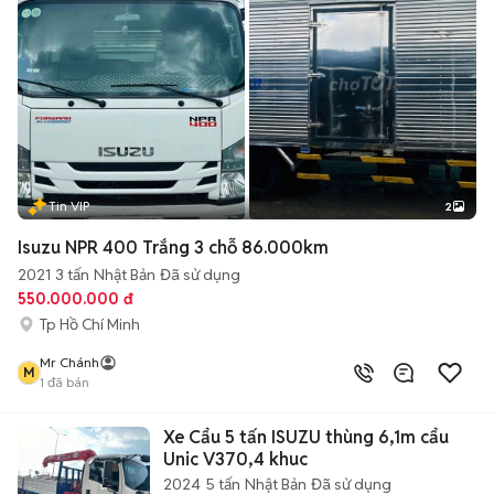
Tin VIP
2
Isuzu NPR 400 Trắng 3 chỗ 86.000km
2021
3 tấn
Nhật Bản
Đã sử dụng
550.000.000 đ
Tp Hồ Chí Minh
Mr Chánh
M
1
đã bán
Xe Cẩu 5 tấn ISUZU thùng 6,1m cẩu
Unic V370,4 khuc
2024
5 tấn
Nhật Bản
Đã sử dụng