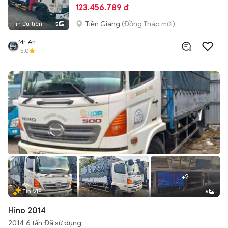
123.456.789 đ
Tiền Giang
(Đồng Tháp mới)
Tin ưu tiên
5
Mr. An
5.0
+
2
Tin VIP
6
Hino 2014
2014
6 tấn
Đã sử dụng