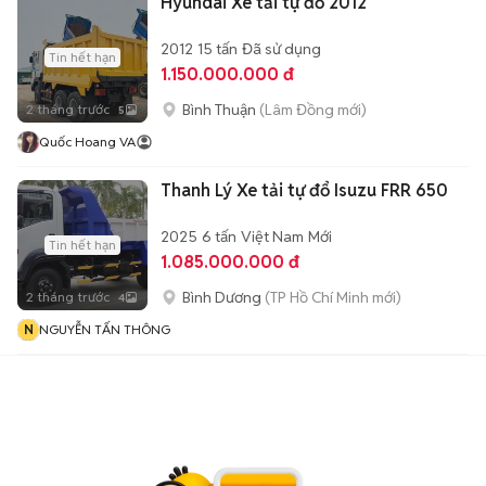
Hyundai Xe tải tự đổ 2012
2012
15 tấn
Đã sử dụng
Tin hết hạn
1.150.000.000 đ
Bình Thuận
(Lâm Đồng mới)
2 tháng trước
5
Quốc Hoang VA
Thanh Lý Xe tải tự đổ Isuzu FRR 650
2025
6 tấn
Việt Nam
Mới
Tin hết hạn
1.085.000.000 đ
Bình Dương
(TP Hồ Chí Minh mới)
2 tháng trước
4
N
NGUYỄN TẤN THÔNG