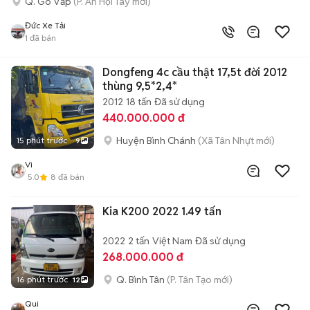
Q. Gò Vấp
(P. An Hội Tây mới)
Đức Xe Tải
1
đã bán
Dongfeng 4c cầu thật 17,5t đời 2012
thùng 9,5*2,4*
2012
18 tấn
Đã sử dụng
440.000.000 đ
Huyện Bình Chánh
(Xã Tân Nhựt mới)
15 phút trước
9
Vi
5.0
8
đã bán
Kia K200 2022 1.49 tấn
2022
2 tấn
Việt Nam
Đã sử dụng
268.000.000 đ
Q. Bình Tân
(P. Tân Tạo mới)
16 phút trước
12
Qui