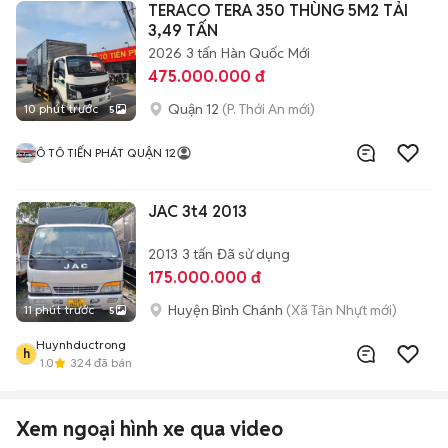
TERACO TERA 350 THÙNG 5M2 TẢI
3,49 TẤN
2026
3 tấn
Hàn Quốc
Mới
475.000.000 đ
Quận 12
(P. Thới An mới)
10 phút trước
5
Ô TÔ TIẾN PHÁT QUẬN 12
JAC 3t4 2013
2013
3 tấn
Đã sử dụng
175.000.000 đ
Huyện Bình Chánh
(Xã Tân Nhựt mới)
11 phút trước
5
Huynhductrong
h
1.0
324
đã bán
Xem ngoại hình xe qua video