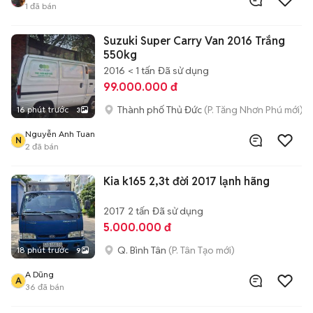
1
đã bán
Suzuki Super Carry Van 2016 Trắng
550kg
2016
< 1 tấn
Đã sử dụng
99.000.000 đ
Thành phố Thủ Đức
(P. Tăng Nhơn Phú mới)
16 phút trước
3
Nguyễn Anh Tuan
N
2
đã bán
Kia k165 2,3t đời 2017 lạnh hãng
2017
2 tấn
Đã sử dụng
5.000.000 đ
Q. Bình Tân
(P. Tân Tạo mới)
18 phút trước
9
A Dũng
A
36
đã bán