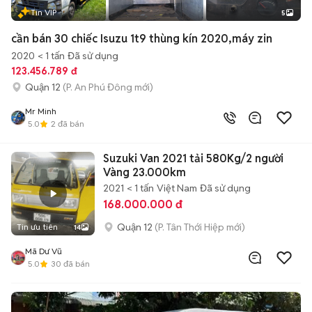
Tin VIP
5
cần bán 30 chiếc Isuzu 1t9 thùng kín 2020,máy zin
2020
< 1 tấn
Đã sử dụng
123.456.789 đ
Quận 12
(P. An Phú Đông mới)
Mr Minh
5.0
2
đã bán
Suzuki Van 2021 tải 580Kg/2 người
Vàng 23.000km
2021
< 1 tấn
Việt Nam
Đã sử dụng
168.000.000 đ
Quận 12
(P. Tân Thới Hiệp mới)
Tin ưu tiên
14
Mã Dư Vũ
5.0
30
đã bán