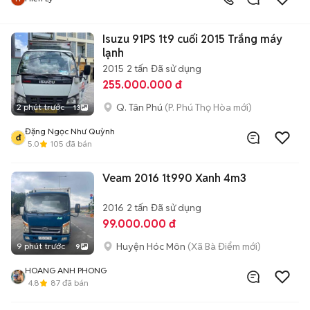
Isuzu 91PS 1t9 cuối 2015 Trắng máy
lạnh
2015
2 tấn
Đã sử dụng
255.000.000 đ
Q. Tân Phú
(P. Phú Thọ Hòa mới)
2 phút trước
13
Đặng Ngọc Như Quỳnh
đ
5.0
105
đã bán
Veam 2016 1t990 Xanh 4m3
2016
2 tấn
Đã sử dụng
99.000.000 đ
Huyện Hóc Môn
(Xã Bà Điểm mới)
9 phút trước
9
HOANG ANH PHONG
4.8
87
đã bán