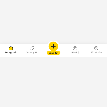
Trang chủ
Quản lý tin
Liên hệ
Tài khoản
Đăng tin
109.000 Bình chọn
Tải ứng dụng Chợ Tốt