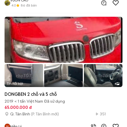
VƯƠN CAO
4.0
86
đã bán
Tin nổi bật
4
DONGBEN 2 chỗ và 5 chỗ
2019
< 1 tấn
Việt Nam
Đã sử dụng
65.000.000 đ
Q. Tân Bình
(P. Tân Bình mới)
351
Hiền Lý