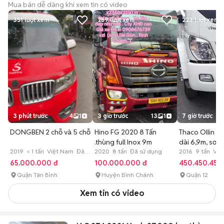
Mua bán dễ dàng khi xem tin có video
351
lượt xem
259
lượt xem
223
lượt xem
3 phút trước
4
1
3 giờ trước
13
1
7 giờ trước
DONGBEN 2 chỗ và 5 chỗ
Hino FG 2020 8 Tấn
Thaco Ollin 9T
.thùng full Inox 9m
dài 6,9m, sơn 
2019 < 1 tấn Việt Nam Đã
2020 8 tấn Đã sử dụng
2016 9 tấn Việ
sử dụng
dụng
65.000.000 đ
100.000.000 đ
450.450.450
Quận Tân Bình
Huyện Bình Chánh
Quận 12
Xem tin có video