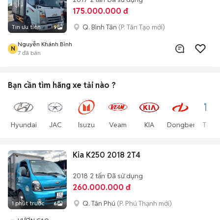
175.000.000 đ
Q. Bình Tân
(P. Tân Tạo mới)
Tin ưu tiên
9
Nguyễn Khánh Bình
N
7
đã bán
Bạn cần tìm
hãng xe tải
nào ?
Hyundai
JAC
Isuzu
Veam
KIA
Dongben
Thac
Kia K250 2018 2T4
2018
2 tấn
Đã sử dụng
260.000.000 đ
Q. Tân Phú
(P. Phú Thạnh mới)
1 phút trước
6