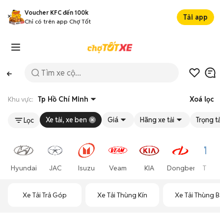
Voucher KFC đến 100k
Tải app
Chỉ có trên app Chợ Tốt
Khu vực:
Tp Hồ Chí Minh
Xoá lọc
Xe tải, xe ben
Giá
Hãng xe tải
Trọng tả
Lọc
Hyundai
JAC
Isuzu
Veam
KIA
Dongben
Thac
Xe Tải Trả Góp
Xe Tải Thùng Kín
Xe Tải Thùng B