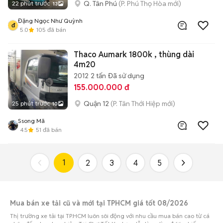
Q. Tân Phú
(P. Phú Thọ Hòa mới)
22 phút trước
13
Đặng Ngọc Như Quỳnh
đ
5.0
105
đã bán
Thaco Aumark 1800k , thùng dài
4m20
2012
2 tấn
Đã sử dụng
155.000.000 đ
Quận 12
(P. Tân Thới Hiệp mới)
25 phút trước
10
Ssong Mã
4.5
51
đã bán
1
2
3
4
5
Mua bán xe tải cũ và mới tại TPHCM giá tốt 08/2026
Thị trường xe tải tại TP.HCM luôn sôi động với nhu cầu mua bán cao từ cá