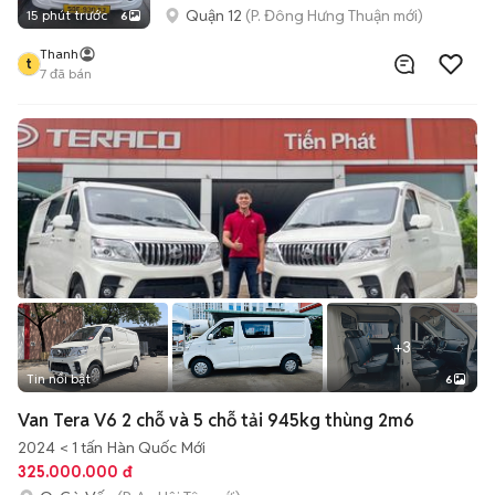
Quận 12
(P. Đông Hưng Thuận mới)
15 phút trước
6
Thanh
t
7
đã bán
+
3
Tin nổi bật
6
Van Tera V6 2 chỗ và 5 chỗ tải 945kg thùng 2m6
2024
< 1 tấn
Hàn Quốc
Mới
325.000.000 đ