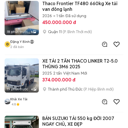
Thaco Frontier TF480 660kg Xe tải
van đông lạnh
2026
< 1 tấn
Đã sử dụng
450.000.000 đ
Quận 11
(P. Bình Thới mới)
18 phút trước
5
Đặng Y Bình
Đ
2
đã bán
XE TẢI 2 TẤN THACO LINKER T2-5.0
THÙNG 3M6 2025
2025
2 tấn
Việt Nam
Mới
374.000.000 đ
Thành phố Thủ Đức
(P. Hiệp Bình mới)
19 phút trước
6
Khải Xe Tải
4.8
BÁN SUZUKI TẢI 550 kg ĐỜI 2007
NGAY CHỦ, XE ĐẸP