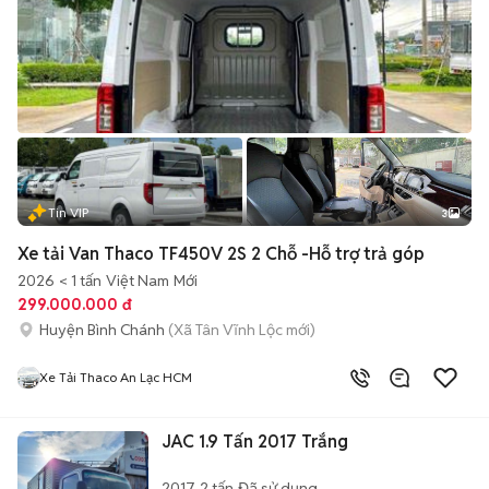
Tin VIP
3
Xe tải Van Thaco TF450V 2S 2 Chỗ -Hỗ trợ trả góp
2026
< 1 tấn
Việt Nam
Mới
299.000.000 đ
Huyện Bình Chánh
(Xã Tân Vĩnh Lộc mới)
Xe Tải Thaco An Lạc HCM
JAC 1.9 Tấn 2017 Trắng
2017
2 tấn
Đã sử dụng