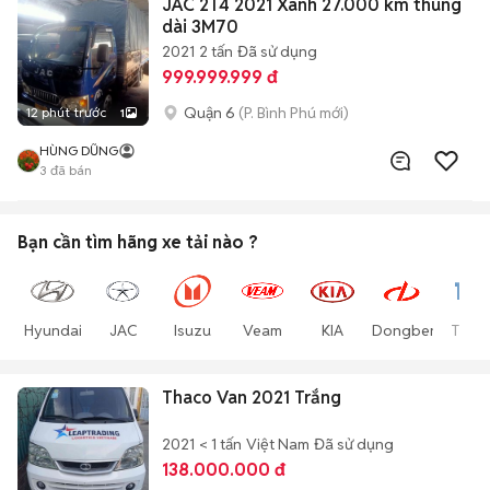
JAC 2T4 2021 Xanh 27.000 km thùng
dài 3M70
2021
2 tấn
Đã sử dụng
999.999.999 đ
Quận 6
(P. Bình Phú mới)
12 phút trước
1
HÙNG DŨNG
3
đã bán
Bạn cần tìm
hãng xe tải
nào ?
Hyundai
JAC
Isuzu
Veam
KIA
Dongben
Thac
Thaco Van 2021 Trắng
2021
< 1 tấn
Việt Nam
Đã sử dụng
138.000.000 đ