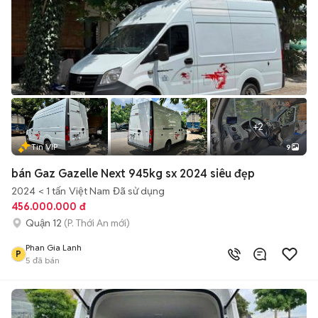
+
2
Tin VIP
9
bán Gaz Gazelle Next 945kg sx 2024 siêu đẹp
2024
< 1 tấn
Việt Nam
Đã sử dụng
456.000.000 đ
Quận 12
(P. Thới An mới)
Phan Gia Lanh
P
5
đã bán