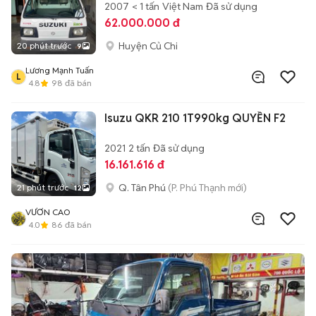
2007
< 1 tấn
Việt Nam
Đã sử dụng
62.000.000 đ
Huyện Củ Chi
20 phút trước
9
Lương Mạnh Tuấn
L
4.8
98
đã bán
Isuzu QKR 210 1T990kg QUYỀN F2
2021
2 tấn
Đã sử dụng
16.161.616 đ
Q. Tân Phú
(P. Phú Thạnh mới)
21 phút trước
12
VƯƠN CAO
4.0
86
đã bán