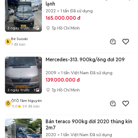
lạnh
2022
< 1 tấn
Đã sử dụng
165.000.000 đ
Tp Hồ Chí Minh
3 ngày trước
11
Be Suzuki
b
7
đã bán
Mercedes-313. 900kg/6ng đơi 209
2009
< 1 tấn
Việt Nam
Đã sử dụng
139.000.000 đ
Tp Hồ Chí Minh
3 ngày trước
7
ÔTÔ Tâm Nguyên
Ô
5.0
59
đã bán
Bán teraco 900kg đời 2020 thùng kín
2m7
2020
< 1 tấn
Việt Nam
Đã sử dụng