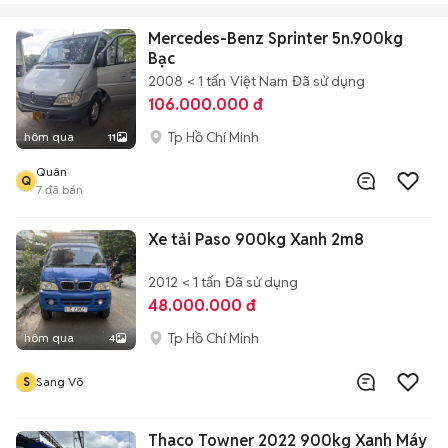
Mercedes-Benz Sprinter 5n.900kg
Bạc
2008
< 1 tấn
Việt Nam
Đã sử dụng
106.000.000 đ
Tp Hồ Chí Minh
hôm qua
11
Quân
Q
7
đã bán
Xe tải Paso 900kg Xanh 2m8
2012
< 1 tấn
Đã sử dụng
48.000.000 đ
Tp Hồ Chí Minh
hôm qua
4
S
Sang Võ
Thaco Towner 2022 900kg Xanh Máy