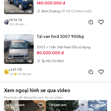
140.000.000 đ
Bình Dương
(TP Hồ Chí Minh mới)
3 ngày trước
14
Hồ Xe Tải
395
đã bán
Tải van ford 2007 900kg
2007
< 1 tấn
Việt Nam
Đã sử dụng
80.000.000 đ
Tp Hồ Chí Minh
5 ngày trước
9
Lử KỲ TỚI
L
4.0
47
đã bán
Xem ngoại hình xe qua video
Mua bán dễ dàng khi xem tin có video
163
lượt xem
701
lượt xem
41
lượt xem