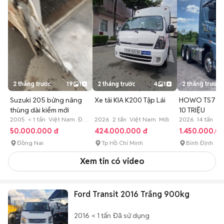
2 tháng trước
19
1
2 tháng trước
4
1
2 tháng trước
Suzuki 205 bửng nâng
Xe tải KIA K200 Tập Lái
HOWO TS7 4
thùng dài kiểm mới
10 TRIỆU
2005 < 1 tấn Việt Nam Đã
2026 2 tấn Việt Nam Mới
2026 14 tấn Tr
sử dụng
Quốc Mới
50.000.000 đ
424.000.000 đ
1.450.000.0
Đồng Nai
Tp Hồ Chí Minh
Bình Định
Xem tin có video
Ford Transit 2016 Trắng 900kg
2016
< 1 tấn
Đã sử dụng