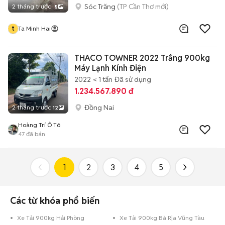
Sóc Trăng
(TP Cần Thơ mới)
2 tháng trước
5
t
Ta Minh Hai
THACO TOWNER 2022 Trắng 900kg
Máy Lạnh Kính Điện
2022
< 1 tấn
Đã sử dụng
1.234.567.890 đ
Đồng Nai
2 tháng trước
12
Hoàng Trí Ô Tô
47
đã bán
1
2
3
4
5
Các từ khóa phổ biến
Xe Tải 900kg Hải Phòng
Xe Tải 900kg Bà Rịa Vũng Tàu