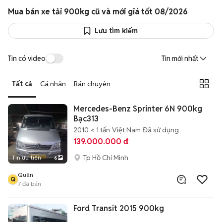
Mua bán xe tải 900kg cũ và mới giá tốt 08/2026
Lưu tìm kiếm
Tin có video
Tin mới nhất
Tất cả
Cá nhân
Bán chuyên
Mercedes-Benz Sprinter 6N 900kg
Bạc313
2010
< 1 tấn
Việt Nam
Đã sử dụng
139.000.000 đ
Tp Hồ Chí Minh
Tin ưu tiên
6
Quân
Q
7
đã bán
Ford Transit 2015 900kg