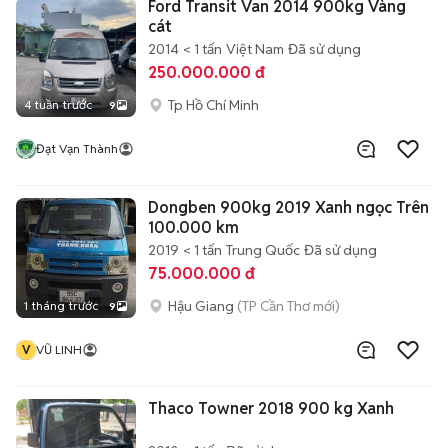
Ford Transit Van 2014 900kg Vàng
cát
2014
< 1 tấn
Việt Nam
Đã sử dụng
250.000.000 đ
Tp Hồ Chí Minh
4 tuần trước
9
Đạt Vạn Thành
Dongben 900kg 2019 Xanh ngọc Trên
100.000 km
2019
< 1 tấn
Trung Quốc
Đã sử dụng
75.000.000 đ
Hậu Giang
(TP Cần Thơ mới)
1 tháng trước
9
V
VŨ LINH
Thaco Towner 2018 900 kg Xanh