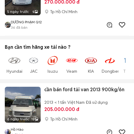
270.000.000 đ
Tp Hồ Chí Minh
5 ngày trước
5
DƯƠNG PHẠM Q12
36
đã bán
Bạn cần tìm
hãng xe tải
nào ?
Hyundai
JAC
Isuzu
Veam
KIA
Dongben
Thac
cần bán ford tải van 2013 900kg/6n
2013
< 1 tấn
Việt Nam
Đã sử dụng
205.000.000 đ
Tp Hồ Chí Minh
6 ngày trước
12
Hồ Hào