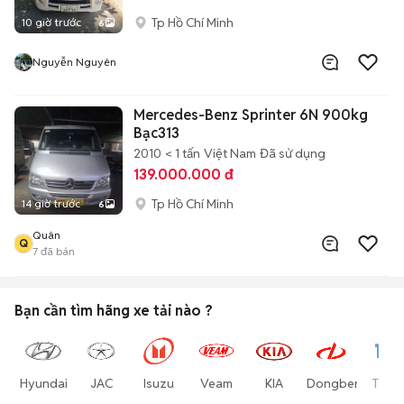
Tp Hồ Chí Minh
10 giờ trước
6
Nguyễn Nguyên
Mercedes-Benz Sprinter 6N 900kg
Bạc313
2010
< 1 tấn
Việt Nam
Đã sử dụng
139.000.000 đ
Tp Hồ Chí Minh
14 giờ trước
6
Quân
Q
7
đã bán
Bạn cần tìm
hãng xe tải
nào ?
Hyundai
JAC
Isuzu
Veam
KIA
Dongben
Thac