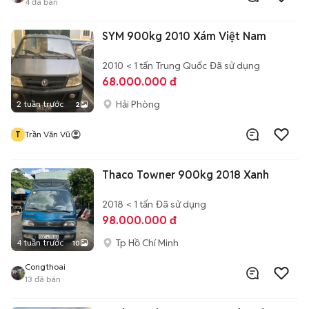
4
đã bán
SYM 900kg 2010 Xám Việt Nam
2010
< 1 tấn
Trung Quốc
Đã sử dụng
68.000.000 đ
Hải Phòng
2 tuần trước
2
T
Trần Văn Vũ
Thaco Towner 900kg 2018 Xanh
2018
< 1 tấn
Đã sử dụng
98.000.000 đ
Tp Hồ Chí Minh
4 tuần trước
10
Congthoai
13
đã bán