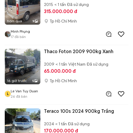
2015
< 1 tấn
Đã sử dụng
315.000.000 đ
Tp Hồ Chí Minh
hôm qua
9
Minh Phụng
17
đã bán
Thaco Foton 2009 900kg Xanh
2009
< 1 tấn
Việt Nam
Đã sử dụng
65.000.000 đ
Tp Hồ Chí Minh
16 giờ trước
5
Le Van Tuy Duan
L
26
đã bán
Teraco 100s 2024 900kg Trắng
2024
< 1 tấn
Đã sử dụng
170.000.000 đ