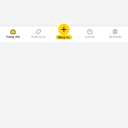
Trang chủ
Quản lý tin
Liên hệ
Tài khoản
Đăng tin
109.000 Bình chọn
Tải ứng dụng Chợ Tốt
Về Chợ Tốt
Quy chế sàn