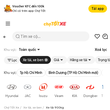
Voucher KFC đến 100k
Tải app
Chỉ có trên app Chợ Tốt
Khu vực:
Toàn quốc
Xoá lọc
Xe tải, xe ben
Giá
Hãng xe tải
Trọng tả
Lọc
Khu vực:
Tp Hồ Chí Minh
Bình Dương (TP Hồ Chí Minh mới)
Bà 
Hyundai
JAC
Isuzu
Veam
KIA
Dongben
Thac
Chợ Tốt Xe
Xe tải, xe ben
Xe tải 900kg