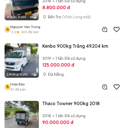
2018
< 1 tấn
Đã sử dụng
8.800.000 đ
Bến Tre
(Vĩnh Long mới)
4 tuần trước
16
Nguyen Van Trung
n
5.0
320
đã bán
Kenbo 900kg Trắng 49.204 km
2019
< 1 tấn
Đã sử dụng
125.000.000 đ
Đà Nẵng
1 tháng trước
7
Hoài Bảo
h
87
đã bán
Thaco Towner 900kg 2018
2018
< 1 tấn
Đã sử dụng
90.000.000 đ