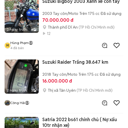
Suzuki Bigboy 2003 Xanh xe côn tay
2003
Tay côn/Moto
Trên 175 cc
Đã sử dụng
70.000.000 đ
Thành phố Dĩ An
(TP Hồ Chí Minh mới)
2 ngày trước
8
12
Hùng Phạm
H
4
đã bán
Suzuki Raider Trắng 38.647 km
2018
Tay côn/Moto
Trên 175 cc
Đã sử dụng
16.000.000 đ
Thị xã Tân Uyên
(TP Hồ Chí Minh mới)
2 ngày trước
2
Công Hải
Satria 2022 bs61 chính chủ ( Nợ xấu
10tr nhận xe)