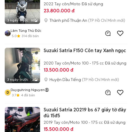
2022
Tay côn/Moto
Đã sử dụng
23.800.000 đ
Thành phố Thuận An
(TP Hồ Chí Minh mới)
3 ngày trước
10
Lâm Tùng Thủ Đức
5.0
314
đã bán
Suzuki Satria F150 Côn tay Xanh ngọc
2020
Tay côn/Moto
100 - 175 cc
Đã sử dụng
13.500.000 đ
Huyện Dầu Tiếng
(TP Hồ Chí Minh mới)
3 ngày trước
2
Duyguhring Nguyen
D
3.7
4
đã bán
Suzuki Satria 20219 bs 67 giáy tờ đày
đủ 15₫5
2019
Tay côn/Moto
100 - 175 cc
Đã sử dụng
15.500.000 đ