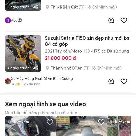
Thị xã Bến Cát
(TP Hồ Chí Minh mới)
3 ngày trước
4
Abc
Suzuki Satria F150 zin đẹp nhu mới bs
84 có góp
2021
Tay côn/Moto
100 - 175 cc
Đã sử dụng
21.800.000 đ
Thành phố Dĩ An
(TP Hồ Chí Minh mới)
4 ngày trước
4
Xe Máy Hồng Phát Dĩ An Bình Dương
4.7
525
đã bán
Xem ngoại hình xe qua video
Mua bán dễ dàng khi xem tin có video
112
lượt xem
12
lượt xem