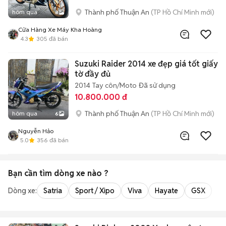
Thành phố Thuận An
(TP Hồ Chí Minh mới)
hôm qua
8
Cửa Hàng Xe Máy Kha Hoàng
4.3
305
đã bán
Suzuki Raider 2014 xe đẹp giá tốt giấy
tờ đầy đủ
2014
Tay côn/Moto
Đã sử dụng
10.800.000 đ
Thành phố Thuận An
(TP Hồ Chí Minh mới)
hôm qua
6
Nguyễn Hảo
5.0
356
đã bán
Bạn cần tìm
dòng xe
nào ?
Dòng xe:
Satria
Sport / Xipo
Viva
Hayate
GSX
Ra