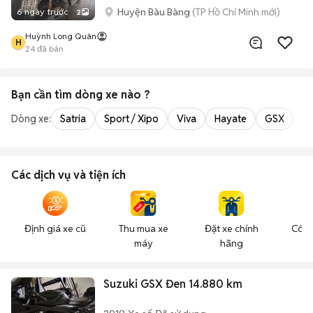
Huyện Bàu Bàng
(TP Hồ Chí Minh mới)
6 ngày trước
2
Huỳnh Long Quân
H
24
đã bán
Bạn cần tìm
dòng xe
nào ?
Dòng xe:
Satria
Sport / Xipo
Viva
Hayate
GSX
Ra
Các dịch vụ và tiện ích
Định giá xe cũ
Thu mua xe
Đặt xe chính
Công
máy
hãng
n
Suzuki GSX Đen 14.880 km