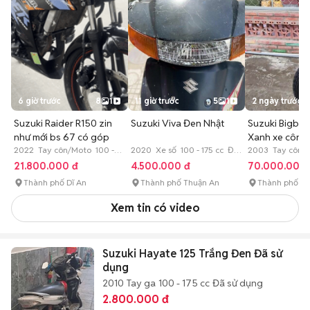
6 giờ trước
8
1
11 giờ trước
5
1
2 ngày trước
Suzuki Raider R150 zin
Suzuki Viva Đen Nhật
Suzuki Bigbo
như mới bs 67 có góp
Xanh xe côn t
2022 Tay côn/Moto 100 -
2020 Xe số 100 - 175 cc Đã
2003 Tay côn/
175 cc Đã sử dụng
sử dụng
175 cc Đã sử dụ
21.800.000 đ
4.500.000 đ
70.000.000 
Thành phố Dĩ An
Thành phố Thuận An
Thành phố Dĩ
Xem tin có video
Suzuki Hayate 125 Trắng Đen Đã sử
dụng
2010
Tay ga
100 - 175 cc
Đã sử dụng
2.800.000 đ