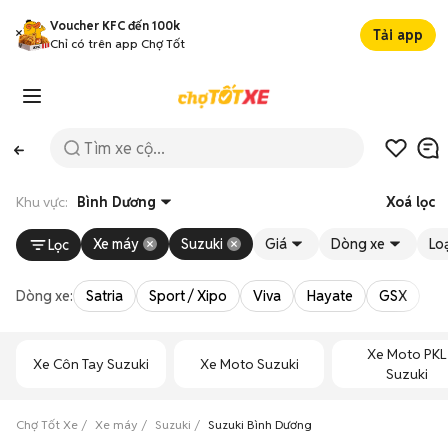
Voucher KFC đến 100k
Tải app
Chỉ có trên app Chợ Tốt
Khu vực:
Bình Dương
Xoá lọc
Xe máy
Suzuki
Giá
Dòng xe
Loạ
Lọc
Dòng xe:
Satria
Sport / Xipo
Viva
Hayate
GSX
Ra
Xe Moto PKL
Xe Côn Tay Suzuki
Xe Moto Suzuki
Suzuki
Chợ Tốt Xe
Xe máy
Suzuki
Suzuki Bình Dương