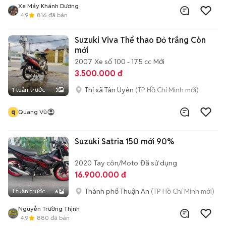
Xe Máy Khánh Dương
4.9
816
đã bán
Suzuki Viva Thể thao Đỏ trắng Còn
mới
2007
Xe số
100 - 175 cc
Mới
3.500.000 đ
Thị xã Tân Uyên
(TP Hồ Chí Minh mới)
1 tuần trước
3
q
Quang Vũ
Suzuki Satria 150 mới 90%
2020
Tay côn/Moto
Đã sử dụng
16.900.000 đ
Thành phố Thuận An
(TP Hồ Chí Minh mới)
1 tuần trước
6
Nguyễn Trường Thịnh
4.9
880
đã bán