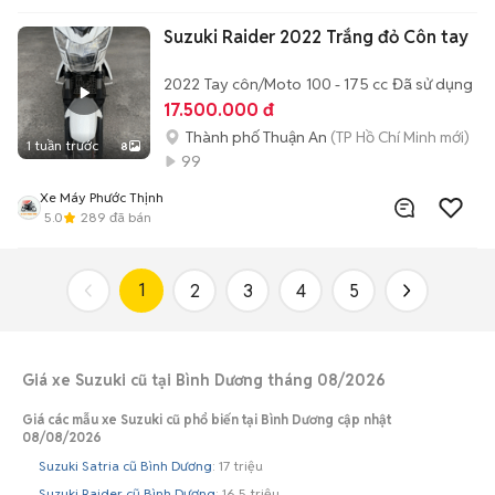
Suzuki Raider 2022 Trắng đỏ Côn tay
2022
Tay côn/Moto
100 - 175 cc
Đã sử dụng
17.500.000 đ
Thành phố Thuận An
(TP Hồ Chí Minh mới)
1 tuần trước
8
99
Xe Máy Phước Thịnh
5.0
289
đã bán
1
2
3
4
5
Giá xe Suzuki cũ tại Bình Dương tháng 08/2026
Giá các mẫu xe Suzuki cũ phổ biến tại Bình Dương cập nhật
08/08/2026
Suzuki Satria cũ Bình Dương
: 17 triệu
Suzuki Raider cũ Bình Dương
: 16,5 triệu