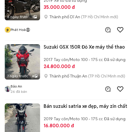
2019
Xe số
Đã sử dụng
35.000.000 đ
Thành phố Dĩ An
(TP Hồ Chí Minh mới)
6 ngày trước
1
p
Phát Hoà
Suzuki GSX 150R Đỏ Xe máy thể thao
2017
Tay côn/Moto
100 - 175 cc
Đã sử dụng
24.800.000 đ
Thành phố Thuận An
(TP Hồ Chí Minh mới)
7 ngày trước
8
Bảo An
26
đã bán
Bán suzuki satria xe đẹp, máy zin chất
2019
Tay côn/Moto
100 - 175 cc
Đã sử dụng
16.800.000 đ