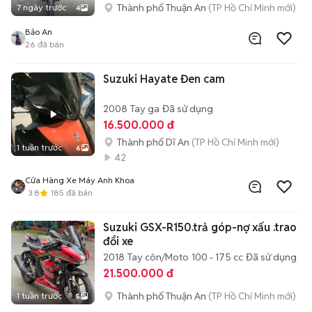
Thành phố Thuận An
(TP Hồ Chí Minh mới)
7 ngày trước
4
Bảo An
26
đã bán
Suzuki Hayate Đen cam
2008
Tay ga
Đã sử dụng
16.500.000 đ
Thành phố Dĩ An
(TP Hồ Chí Minh mới)
1 tuần trước
6
42
Cửa Hàng Xe Máy Anh Khoa
3.8
185
đã bán
Suzuki GSX-R150.trả góp-nợ xấu .trao
đổi xe
2018
Tay côn/Moto
100 - 175 cc
Đã sử dụng
21.500.000 đ
Thành phố Thuận An
(TP Hồ Chí Minh mới)
1 tuần trước
5