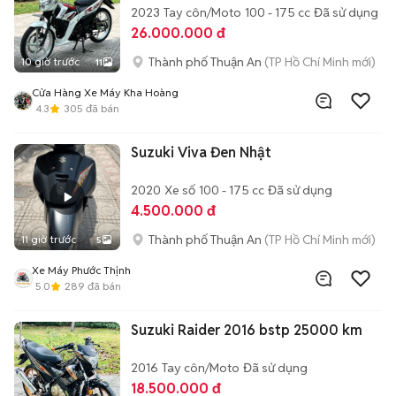
2023
Tay côn/Moto
100 - 175 cc
Đã sử dụng
26.000.000 đ
Thành phố Thuận An
(TP Hồ Chí Minh mới)
10 giờ trước
11
Cửa Hàng Xe Máy Kha Hoàng
4.3
305
đã bán
Suzuki Viva Đen Nhật
2020
Xe số
100 - 175 cc
Đã sử dụng
4.500.000 đ
Thành phố Thuận An
(TP Hồ Chí Minh mới)
11 giờ trước
5
Xe Máy Phước Thịnh
5.0
289
đã bán
Suzuki Raider 2016 bstp 25000 km
2016
Tay côn/Moto
Đã sử dụng
18.500.000 đ