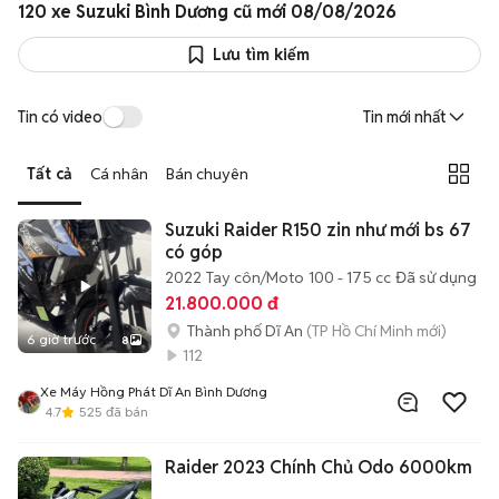
120 xe Suzuki Bình Dương cũ mới 08/08/2026
Lưu tìm kiếm
Tin có video
Tin mới nhất
Tất cả
Cá nhân
Bán chuyên
Suzuki Raider R150 zin như mới bs 67
có góp
2022
Tay côn/Moto
100 - 175 cc
Đã sử dụng
21.800.000 đ
Thành phố Dĩ An
(TP Hồ Chí Minh mới)
6 giờ trước
8
112
Xe Máy Hồng Phát Dĩ An Bình Dương
4.7
525
đã bán
Raider 2023 Chính Chủ Odo 6000km